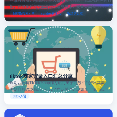
拟，通过多开浏览器与指纹隔离技术，安全采集Yandex、Mail.
跨境电商本土化运营。
俄罗斯搜索引擎
yandex是什么
指纹浏览器
tiktok商家登录入口汇总分享
近期，随着TikTok Shop作为热门电子商务平台推出其美
国站自营跨境商店，引起了广泛关注。现如今，TikTok商
店已覆盖美国、英国及东南亚地区，因此了解官方网站
tiktok入驻
入口对于tiktok商家入驻至关重要。