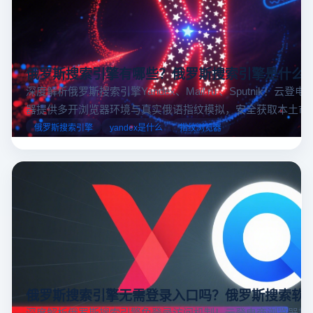
俄罗斯搜索引擎有哪些？俄罗斯搜索引擎是什么
深度解析俄罗斯搜索引擎Yandex、Mail.ru 、Sputnik！云登
器提供多开浏览器环境与真实俄语指纹模拟，安全获取本土市
据，助力跨境电商精准决策。
俄罗斯搜索引擎
yandex是什么
指纹浏览器
俄罗斯搜索引擎无需登录入口吗？俄罗斯搜索软
深度解析俄罗斯搜索引擎免登录访问机制！云登电商浏览器提