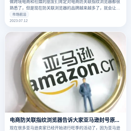
做跨境电商和社媒的朋友们肯定对电商防关联指纹浏览器都很
熟悉了，但是现在防关联浏览器的品牌越来越多了，就会让大
家难以抉择，那么今天就带大家来了解一下指纹浏览器有什么
市场前沿
用，社媒平台如何将内容触达更多潜在用户。
2023.07.12
电商防关联指纹浏览器告诉大家亚马逊封号原因有哪些
现在很多亚马逊卖家已经开始进行旺季的活动了，因为亚马逊