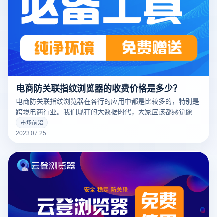
电商防关联指纹浏览器的收费价格是多少？
电商防关联指纹浏览器在各行的应用中都是比较多的，特别是
跨境电商行业。我们现在的大数据时代，大家应该都感觉像是
被监视了一样，正是因为我们的所有设备和动作都是有指纹记
市场前沿
录的，所以大数据会推送大家近期关注的东西。那对于跨境电
2023.07.25
商来说，运营多平台多店铺的话最好是需要一个ip一个浏览器
环境，所以就有了指纹浏览器这个工具，下面我们来说说电商
防关联指纹浏览器的收费价格是多少。