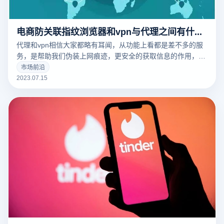
电商防关联指纹浏览器和vpn与代理之间有什么区别
代理和vpn相信大家都略有耳闻，从功能上看都是差不多的服
务，是帮助我们伪装上网痕迹，更安全的获取信息的作用，但
是对电商防关联指纹浏览器可能就相对陌生了，其实作用也基
市场前沿
本相似，只不过可以理解为指纹浏览器是代理和vpn的升级
2023.07.15
版，我们想要更好的隐匿访问互联网的话就要选择适合自己的
工具，下面就让我们来说说电商防关联指纹浏览器和vpn与代
理之间有什么区别。