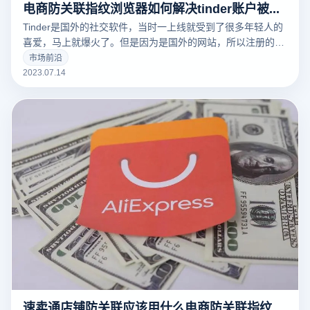
电商防关联指纹浏览器如何解决tinder账户被封?
Tinder是国外的社交软件，当时一上线就受到了很多年轻人的
喜爱，马上就爆火了。但是因为是国外的网站，所以注册的时
候就需要用到vpn了，这样就过滤掉了一些用户，现在很多上
市场前沿
家都会在Tinder上投放信息流广告来对自己的商品进行曝光，
2023.07.14
那就需要用到指纹浏览器了，下面就来说说电商防关联指纹浏
览器如何解决tinder账户被封。
速卖通店铺防关联应该用什么电商防关联指纹浏览器？