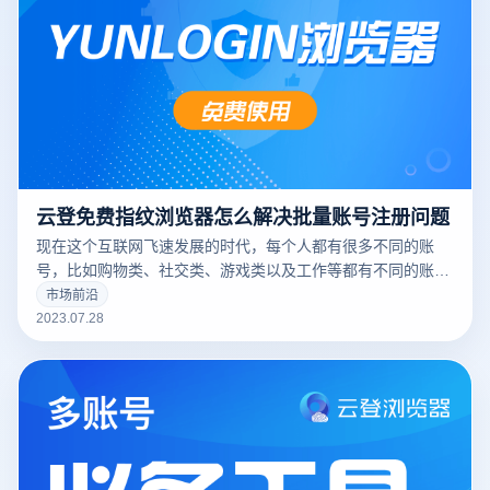
云登免费指纹浏览器怎么解决批量账号注册问题
现在这个互联网飞速发展的时代，每个人都有很多不同的账
号，比如购物类、社交类、游戏类以及工作等都有不同的账
号。所以现在各平台也开始对账号的注册和登录有了严格的安
市场前沿
全把控，这就给一些想要批量注册账号的人带来了一些难题，
2023.07.28
今天小编就跟大家来说说云登指纹浏览器怎么解决批量账号注
册问题。