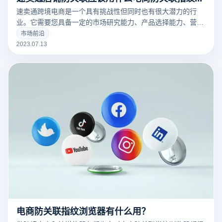
速卖通跨境电商是一个具有挑战性但同时也有很大潜力的行
业。它需要您具备一定的市场研究能力、产品选择能力、营销
策略能力和客户服务能力等。但如果您能够克服这些挑战，速
市场前沿
卖通跨境电商也可以成为一个非常有利可图的行业。电商防关
2023.07.13
联指纹浏览器就来和大家说说速卖通店铺防关联应该用什么电
商防关联指纹浏览器。
电商防关联指纹浏览器有什么用？