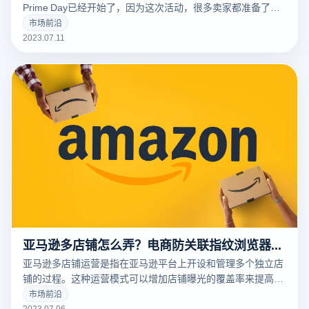
Prime Day已经开始了，因为这次活动，很多卖家都准备了很
多账号来支撑，但是却遭到了封号，那今天电商防关联指纹浏
市场前沿
览器来跟大家说说具体原因与如何解决。
2023.07.11
亚马逊多店铺怎么弄？电商防关联指纹浏览器告诉你
亚马逊多店铺运营是指在亚马逊平台上开设和管理多个独立店
铺的过程。这种运营模式可以增加店铺曝光的覆盖率来提高销
量，但同时也存在隐患，需要了解亚马逊的规定，避免违反了
市场前沿
而收到了封号的一点惩罚。那今天云登电商防关联指纹浏览器
2023.07.06