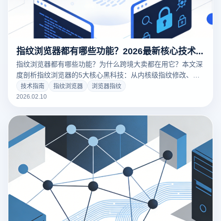
指纹浏览器都有哪些功能？2026最新核心技术解析与云登防关联实战
指纹浏览器都有哪些功能？为什么跨境大卖都在用它？本文深
度剖析指纹浏览器的5大核心黑科技：从内核级指纹修改、
RPA自动化到团队协作。结合云登浏览器的实战应用，揭秘如
技术指南
指纹浏览器
浏览器指纹
何通过“环境隔离”实现多账号零关联运营。点击获取防封秘
2026.02.10
籍！