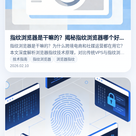
指纹浏览器是干嘛的？揭秘指纹浏览器哪个好用与防关联实战
指纹浏览器是干嘛的？为什么跨境电商和社媒运营都在用它？
本文深度解析浏览器指纹技术原理，对比传统VPS与指纹浏览
器的优劣。针对“指纹浏览器哪个好用”这一难题，从内核隔
技术指南
指纹浏览器
浏览器指纹
离、RPA自动化及成本控制三大维度，为您推荐2026年高性价
2026.02.10
比的云登指纹浏览器解决方案。