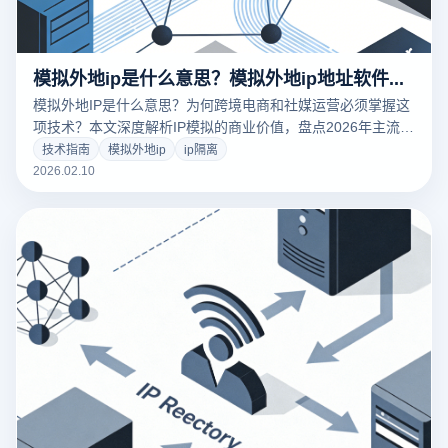
模拟外地ip是什么意思？模拟外地ip地址软件有哪些？
模拟外地IP是什么意思？为何跨境电商和社媒运营必须掌握这
项技术？本文深度解析IP模拟的商业价值，盘点2026年主流的
模拟IP地址软件。重点揭秘云登指纹浏览器如何通过内核级环
技术指南
模拟外地ip
ip隔离
境隔离，实现“IP+设备指纹”的双重伪装，保障账号安全防关
2026.02.10
联。