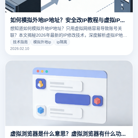
如何模拟外地IP地址？安全改IP教程与虚拟IP软件防关联指南
想知道如何模拟外地IP地址？只用虚拟网络容易导致账号关
联？本文揭秘2026年最新的IP修改技术，深度解析虚拟IP地址
软件的局限性。教你利用云登指纹浏览器的内核级环境隔离与
技术指南
模拟外地ip
ip隔离
时区自动校准功能，实现“IP+设备”的双重伪装，保障跨境电商
2026.02.10
与社媒账号安全。
虚拟浏览器是什么意思？虚拟浏览器有什么功能？