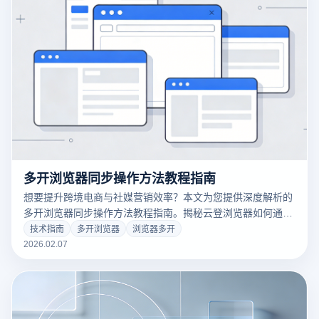
多开浏览器同步操作方法教程指南
想要提升跨境电商与社媒营销效率？本文为您提供深度解析的
多开浏览器同步操作方法教程指南。揭秘云登浏览器如何通过
毫秒级窗口同步技术，实现单人轻松管理百个账号。立即点
技术指南
多开浏览器
浏览器多开
击，掌握让浏览器多开效率翻倍的实战秘籍！
2026.02.07