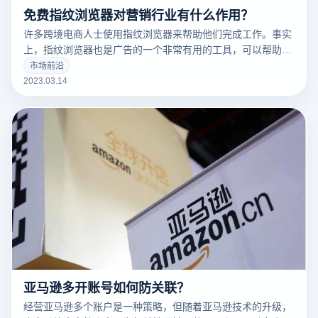
免费指纹浏览器对营销行业有什么作用？
许多跨境电商人士使用指纹浏览器来帮助他们完成工作。事实
上，指纹浏览器也是广告的一个非常有用的工具，可以帮助广
告营销人员解决许多问题。
市场前沿
2023.03.14
亚马逊多开账号如何防关联？
经营亚马逊多个账户是一种策略，但随着亚马逊技术的升级，