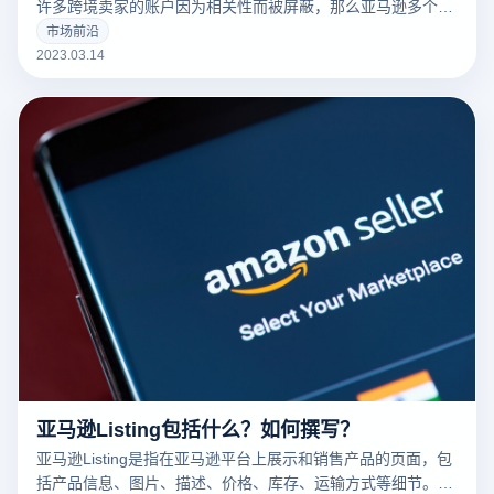
许多跨境卖家的账户因为相关性而被屏蔽，那么亚马逊多个账
户和多个商店的卖家如何防止相关性呢？有什么好的防关联方
市场前沿
法？
2023.03.14
亚马逊Listing包括什么？如何撰写？
亚马逊Listing是指在亚马逊平台上展示和销售产品的页面，包
括产品信息、图片、描述、价格、库存、运输方式等细节。一