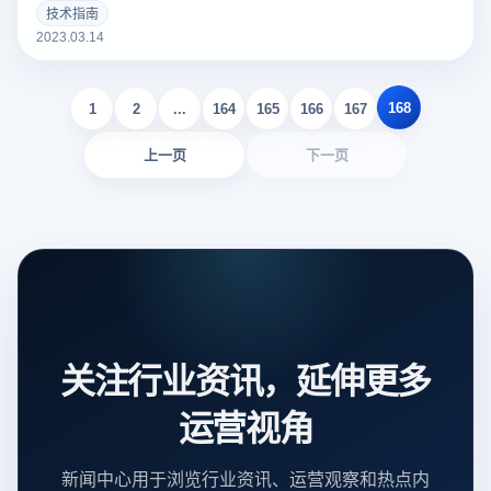
个好的亚马逊Listing可以吸引更多的潜在买家，增加销量。以
技术指南
下云登录指纹浏览器关于亚马逊Listing包括什么？如何撰写？
2023.03.14
的一些建议。
168
1
2
...
164
165
166
167
上一页
下一页
关注行业资讯，延伸更多
运营视角
新闻中心用于浏览行业资讯、运营观察和热点内