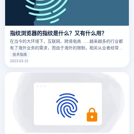
指纹浏览器的指纹是什么？又有什么用？
在当今的大环境下，互联网、跨境电商……越来越多的行业都
有了海外业务的需求，而由于海外的限制，相关从业者经常要
针对不同的工作内容用到不同的IP，这时候便要用到指纹浏览
技术指南
器。要清楚的了解什么是指纹浏览器之前，我们需要知道什么
2023.03.15
是们先来说一下浏览器指纹。听着非常相似的东西，但是却有
很大的不同