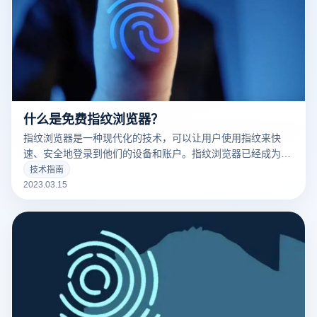
什么是免费指纹浏览器？
指纹浏览器是一种现代化的技术，可以让用户使用指纹来快
速、安全地登录到他们的设备和账户。指纹浏览器已经成为了
现代科技的标志之一，并且越来越多的人开始使用它。
技术指南
2023.03.15