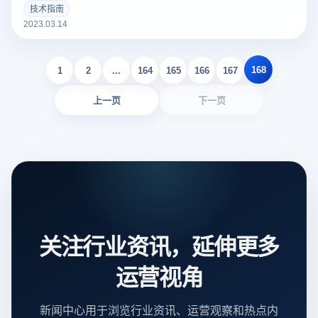
个好的亚马逊Listing可以吸引更多的潜在买家，增加销量。以
技术指南
下云登录指纹浏览器关于亚马逊Listing包括什么？如何撰写？
2023.03.14
的一些建议。
168
1
2
...
164
165
166
167
上一页
下一页
关注行业资讯，延伸更多
运营视角
新闻中心用于浏览行业资讯、运营观察和热点内