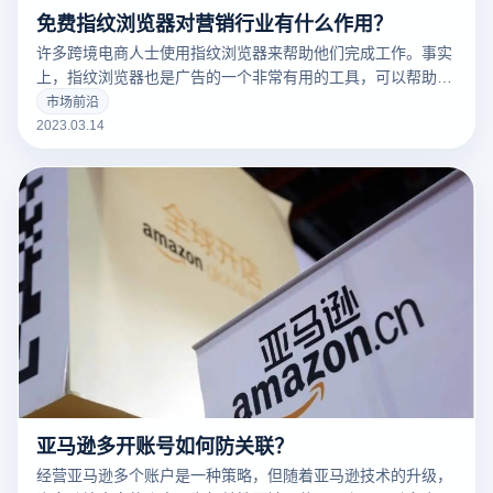
免费指纹浏览器对营销行业有什么作用？
许多跨境电商人士使用指纹浏览器来帮助他们完成工作。事实
上，指纹浏览器也是广告的一个非常有用的工具，可以帮助广
告营销人员解决许多问题。
市场前沿
2023.03.14
亚马逊多开账号如何防关联？
经营亚马逊多个账户是一种策略，但随着亚马逊技术的升级，