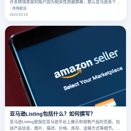
许多跨境卖家的账户因为相关性而被屏蔽，那么亚马逊多个账
户和多个商店的卖家如何防止相关性呢？有什么好的防关联方
市场前沿
法？
2023.03.14
亚马逊Listing包括什么？如何撰写？
亚马逊Listing是指在亚马逊平台上展示和销售产品的页面，包
括产品信息、图片、描述、价格、库存、运输方式等细节。一