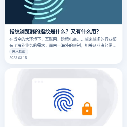
指纹浏览器的指纹是什么？又有什么用？
在当今的大环境下，互联网、跨境电商……越来越多的行业都
有了海外业务的需求，而由于海外的限制，相关从业者经常要
针对不同的工作内容用到不同的IP，这时候便要用到指纹浏览
技术指南
器。要清楚的了解什么是指纹浏览器之前，我们需要知道什么
2023.03.15
是们先来说一下浏览器指纹。听着非常相似的东西，但是却有
很大的不同