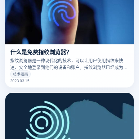
什么是免费指纹浏览器？
指纹浏览器是一种现代化的技术，可以让用户使用指纹来快
速、安全地登录到他们的设备和账户。指纹浏览器已经成为了
现代科技的标志之一，并且越来越多的人开始使用它。
技术指南
2023.03.15