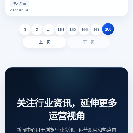
个好的亚马逊Listing可以吸引更多的潜在买家，增加销量。以
技术指南
下云登录指纹浏览器关于亚马逊Listing包括什么？如何撰写？
2023.03.14
的一些建议。
168
1
2
...
164
165
166
167
上一页
下一页
关注行业资讯，延伸更多
运营视角
新闻中心用于浏览行业资讯、运营观察和热点内