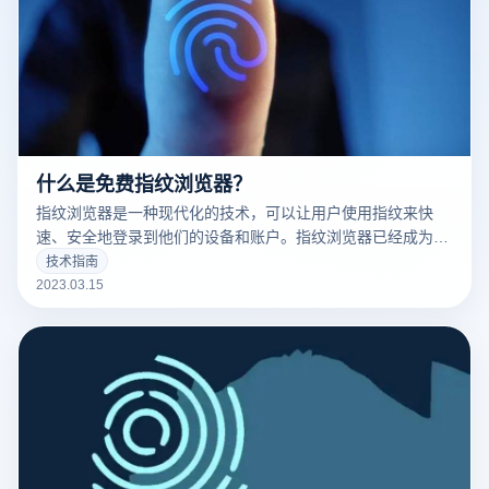
什么是免费指纹浏览器？
指纹浏览器是一种现代化的技术，可以让用户使用指纹来快
速、安全地登录到他们的设备和账户。指纹浏览器已经成为了
现代科技的标志之一，并且越来越多的人开始使用它。
技术指南
2023.03.15