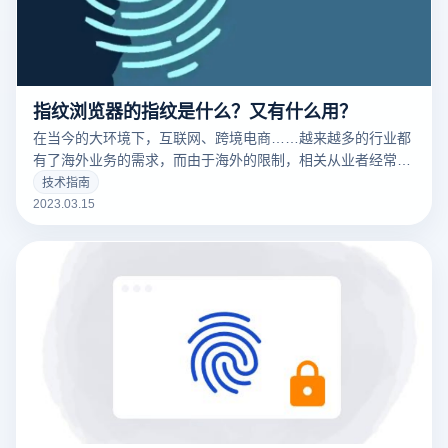
指纹浏览器的指纹是什么？又有什么用？
在当今的大环境下，互联网、跨境电商……越来越多的行业都
有了海外业务的需求，而由于海外的限制，相关从业者经常要
针对不同的工作内容用到不同的IP，这时候便要用到指纹浏览
技术指南
器。要清楚的了解什么是指纹浏览器之前，我们需要知道什么
2023.03.15
是们先来说一下浏览器指纹。听着非常相似的东西，但是却有
很大的不同