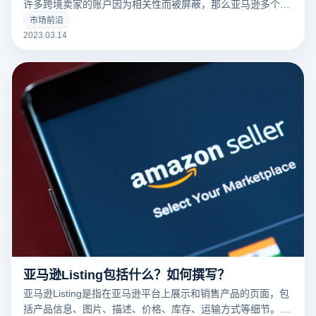
许多跨境卖家的账户因为相关性而被屏蔽，那么亚马逊多个账
户和多个商店的卖家如何防止相关性呢？有什么好的防关联方
市场前沿
法？
2023.03.14
亚马逊Listing包括什么？如何撰写？
亚马逊Listing是指在亚马逊平台上展示和销售产品的页面，包
括产品信息、图片、描述、价格、库存、运输方式等细节。一