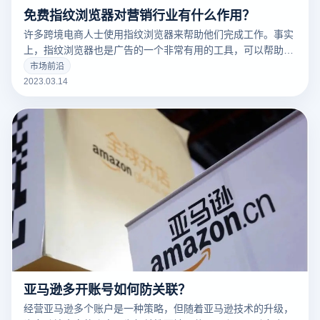
免费指纹浏览器对营销行业有什么作用？
许多跨境电商人士使用指纹浏览器来帮助他们完成工作。事实
上，指纹浏览器也是广告的一个非常有用的工具，可以帮助广
告营销人员解决许多问题。
市场前沿
2023.03.14
亚马逊多开账号如何防关联？
经营亚马逊多个账户是一种策略，但随着亚马逊技术的升级，