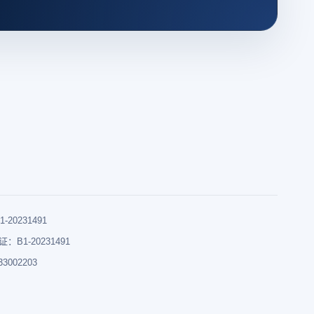
0231491
B1-20231491
002203