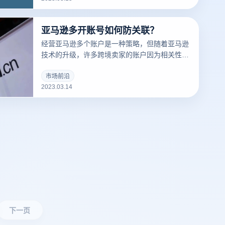
道什么是们先来说一下浏览器指纹。听着非常相
似的东西，但是却有很大的不同
亚马逊多开账号如何防关联？
经营亚马逊多个账户是一种策略，但随着亚马逊
技术的升级，许多跨境卖家的账户因为相关性而
被屏蔽，那么亚马逊多个账户和多个商店的卖家
如何防止相关性呢？有什么好的防关联方法？
市场前沿
2023.03.14
下一页