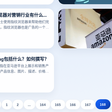
免费指纹浏览器对营销行业有什么作用？
士使用指纹浏览器来帮助他们完
，指纹浏览器也是广告的一个非
可以帮助广告营销人员解决许多
ting包括什么？如何撰写？
ng是指在亚马逊平台上展示和销售产
产品信息、图片、描述、价格、
细节。一个好的亚马逊Listing
潜在买家，增加销量。以下云登
亚马逊Listing包括什么？如何
议。
168
1
2
...
164
165
166
167