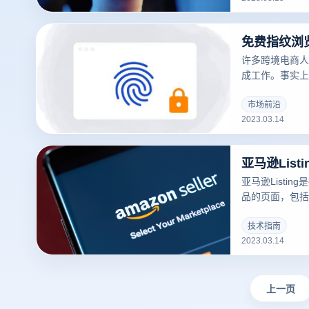
许多跨境电商人
成工作。事实上
常有用的工具，
问题。
市场前沿
2023.03.14
亚马逊Lis
亚马逊Listi
品的页面，包括
库存、运输方式等
可以吸引更多的
技术指南
2023.03.14
录指纹浏览器关于
撰写？的一些建
上一页