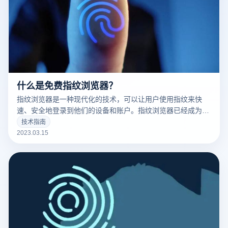
什么是免费指纹浏览器？
指纹浏览器是一种现代化的技术，可以让用户使用指纹来快
速、安全地登录到他们的设备和账户。指纹浏览器已经成为了
现代科技的标志之一，并且越来越多的人开始使用它。
技术指南
2023.03.15