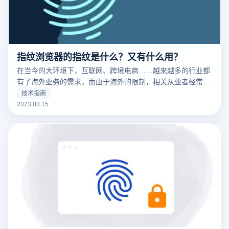
指纹浏览器的指纹是什么？又有什么用？
在当今的大环境下，互联网、跨境电商……越来越多的行业都
有了海外业务的需求，而由于海外的限制，相关从业者经常要
针对不同的工作内容用到不同的IP，这时候便要用到指纹浏览
技术指南
器。要清楚的了解什么是指纹浏览器之前，我们需要知道什么
2023.03.15
是们先来说一下浏览器指纹。听着非常相似的东西，但是却有
很大的不同