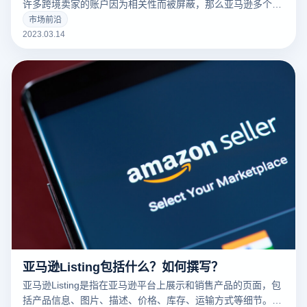
许多跨境卖家的账户因为相关性而被屏蔽，那么亚马逊多个账
户和多个商店的卖家如何防止相关性呢？有什么好的防关联方
市场前沿
法？
2023.03.14
亚马逊Listing包括什么？如何撰写？
亚马逊Listing是指在亚马逊平台上展示和销售产品的页面，包
括产品信息、图片、描述、价格、库存、运输方式等细节。一