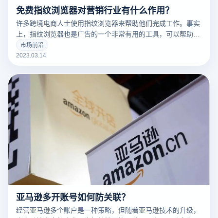
免费指纹浏览器对营销行业有什么作用？
许多跨境电商人士使用指纹浏览器来帮助他们完成工作。事实
上，指纹浏览器也是广告的一个非常有用的工具，可以帮助广
告营销人员解决许多问题。
市场前沿
2023.03.14
亚马逊多开账号如何防关联？
经营亚马逊多个账户是一种策略，但随着亚马逊技术的升级，