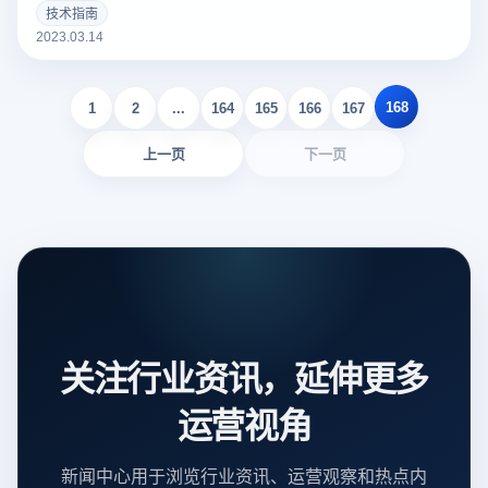
个好的亚马逊Listing可以吸引更多的潜在买家，增加销量。以
技术指南
下云登录指纹浏览器关于亚马逊Listing包括什么？如何撰写？
2023.03.14
的一些建议。
168
1
2
...
164
165
166
167
上一页
下一页
关注行业资讯，延伸更多
运营视角
新闻中心用于浏览行业资讯、运营观察和热点内