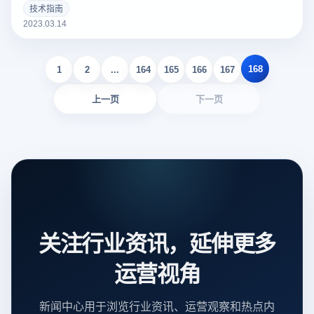
个好的亚马逊Listing可以吸引更多的潜在买家，增加销量。以
技术指南
下云登录指纹浏览器关于亚马逊Listing包括什么？如何撰写？
2023.03.14
的一些建议。
168
1
2
...
164
165
166
167
上一页
下一页
关注行业资讯，延伸更多
运营视角
新闻中心用于浏览行业资讯、运营观察和热点内