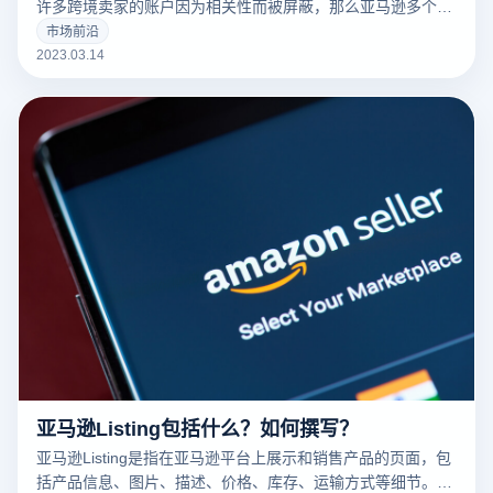
许多跨境卖家的账户因为相关性而被屏蔽，那么亚马逊多个账
户和多个商店的卖家如何防止相关性呢？有什么好的防关联方
市场前沿
法？
2023.03.14
亚马逊Listing包括什么？如何撰写？
亚马逊Listing是指在亚马逊平台上展示和销售产品的页面，包
括产品信息、图片、描述、价格、库存、运输方式等细节。一