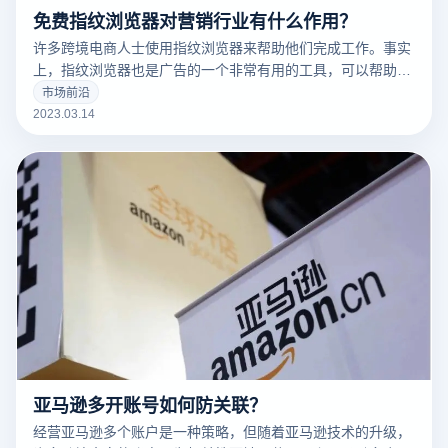
免费指纹浏览器对营销行业有什么作用？
许多跨境电商人士使用指纹浏览器来帮助他们完成工作。事实
上，指纹浏览器也是广告的一个非常有用的工具，可以帮助广
告营销人员解决许多问题。
市场前沿
2023.03.14
亚马逊多开账号如何防关联？
经营亚马逊多个账户是一种策略，但随着亚马逊技术的升级，