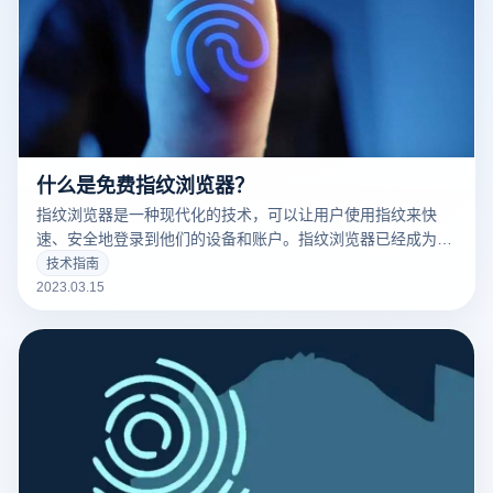
什么是免费指纹浏览器？
指纹浏览器是一种现代化的技术，可以让用户使用指纹来快
速、安全地登录到他们的设备和账户。指纹浏览器已经成为了
现代科技的标志之一，并且越来越多的人开始使用它。
技术指南
2023.03.15