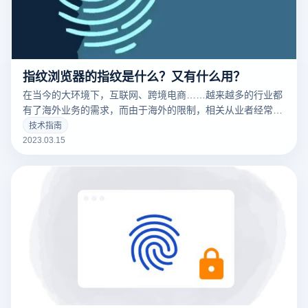
指纹浏览器的指纹是什么？又有什么用？
在当今的大环境下，互联网、跨境电商……越来越多的行业都
有了海外业务的需求，而由于海外的限制，相关从业者经常要
针对不同的工作内容用到不同的IP，这时候便要用到指纹浏览
技术指南
器。要清楚的了解什么是指纹浏览器之前，我们需要知道什么
2023.03.15
是们先来说一下浏览器指纹。听着非常相似的东西，但是却有
很大的不同