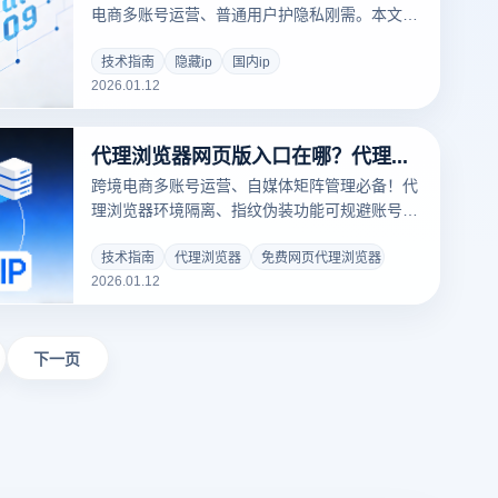
电商多账号运营、普通用户护隐私刚需。本文解
读隐藏IP含义，梳理主流办法，详解含浏览器指
纹防护的专业方案，适配多场景需求。
技术指南
隐藏ip
国内ip
2026.01.12
代理浏览器网页版入口在哪？代理浏览器怎么用？
跨境电商多账号运营、自媒体矩阵管理必备！代
理浏览器环境隔离、指纹伪装功能可规避账号关
联，本文以云登指纹浏览器为例，详解网页版入
口查找与使用方法，拆解多开浏览器、浏览器指
技术指南
代理浏览器
免费网页代理浏览器
2026.01.12
纹管理优势，助力高效安全运营。
下一页