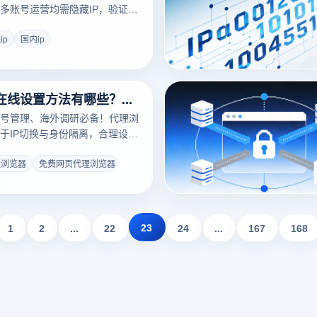
多账号运营均需隐藏IP，验证效
核心需求。本文解析隐藏IP价
纹浏览器功能详解显示方法与安
ip
国内ip
代理浏览器在线设置方法有哪些？代理浏览器哪个好用？
号管理、海外调研必备！代理浏
于IP切换与身份隔离，合理设置
规避账号关联。本文拆解在线设
登指纹浏览器功能解析选型要
理浏览器
免费网页代理浏览器
效运营。
23
1
2
...
22
24
...
167
168