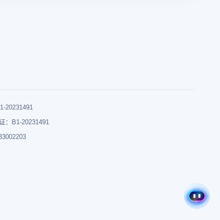
0231491
B1-20231491
002203