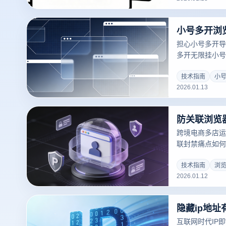
倍。点击免费获
担心小号多开导
多开无限挂小号
的底层逻辑，揭
科技。教您如何
技术指南
小
2026.01.13
地管理成百上千
费获取无限多开
跨境电商多店运
联封禁痛点如何
析，结合云登防
案，助从业者规
技术指南
浏
2026.01.12
互联网时代IP