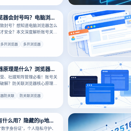
取防封挂机神器！
小号多开浏览器会封号吗？电脑浏览器怎么多开无限挂小号？
致封号？想知道电脑浏览器怎么
才安全？本文深度解析账号关联
秘云登多开浏览器的指纹隔离黑
在同一台电脑上低成本、防关联
号多开浏览器
多开浏览器
个账号，实现业务倍增。点击免
防封方案！
防关联浏览器原理是什么？浏览器防关联怎么解除？
营、社媒矩阵管理必看！账号关
破解？防关联浏览器核心原理解
关联浏览器功能给出高效解除方
避限流封号风险。
览器防关联
防关联浏览器
隐藏ip地址有什么用？隐藏的ip地址如何显示出来？
即“数字身份证”，个人隐私守护、