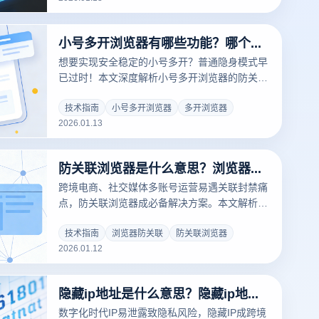
费获取防封多开方案！
小号多开浏览器有哪些功能？哪个浏览器有开小号的功能？
想要实现安全稳定的小号多开？普通隐身模式早
已过时！本文深度解析小号多开浏览器的防关联
黑科技，揭秘云登多开浏览器如何通过独立指纹
环境与RPA自动化，助您轻松管理千个账号，彻
技术指南
小号多开浏览器
多开浏览器
2026.01.13
底告别封号烦恼。点击免费领取多账号运营方
案！
防关联浏览器是什么意思？浏览器防关联怎么关闭？
跨境电商、社交媒体多账号运营易遇关联封禁痛
点，防关联浏览器成必备解决方案。本文解析防
关联浏览器定义，以云登防关联浏览器为例详解
防关联关闭方法，助力掌控账号运营安全与灵活
技术指南
浏览器防关联
防关联浏览器
2026.01.12
操作。
隐藏ip地址是什么意思？隐藏ip地址的最佳办法有哪些？
数字化时代IP易泄露致隐私风险，隐藏IP成跨境