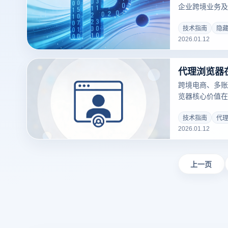
企业跨境业务及
果与查看方法成
值，结合云登指
技术指南
隐藏
2026.01.12
全逻辑。
跨境电商、多账
览器核心价值在
保障网络稳定、
置方法，结合云
技术指南
代
2026.01.12
点，助力安全高
上一页