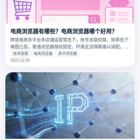
电商浏览器有哪些？电商浏览器哪个好用？
跨境电商多平台多店铺运营常态下，账号关联封禁、效率低下
难题凸显，普通浏览器指纹固定、环境无法隔离难以适配。云
登电商浏览器以安全防关联、多开稳定、运营适配核心优势破
技术指南
电商浏览器
多开浏览器
解痛点，成从业者优选。
2025.12.29