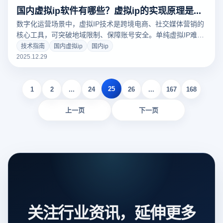
国内虚拟ip软件有哪些？虚拟ip的实现原理是什么？
数字化运营场景中，虚拟IP技术是跨境电商、社交媒体营销的
核心工具，可突破地域限制、保障账号安全。单纯虚拟IP难抗
平台风控，融合浏览器指纹隔离的方案更受欢迎，本文详解虚
技术指南
国内虚拟ip
国内ip
拟IP实现原理，结合云登指纹浏览器功能教你构建安全高效运
2025.12.29
营环境。
25
1
2
...
24
26
...
167
168
上一页
下一页
关注行业资讯，延伸更多