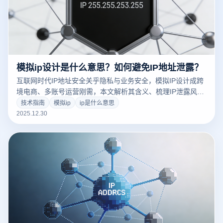
模拟ip设计是什么意思？如何避免IP地址泄露？
互联网时代IP地址安全关乎隐私与业务安全，模拟IP设计成跨
境电商、多账号运营刚需，本文解析其含义、梳理IP泄露风
险，结合云登指纹浏览器给出防护方案。
技术指南
模拟ip
ip是什么意思
2025.12.30