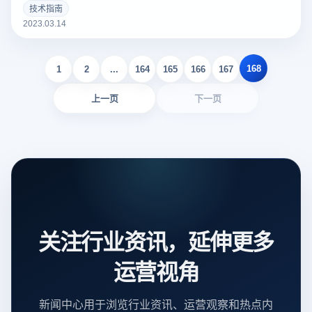
个好的亚马逊Listing可以吸引更多的潜在买家，增加销量。以
技术指南
下云登录指纹浏览器关于亚马逊Listing包括什么？如何撰写？
2023.03.14
的一些建议。
168
1
2
...
164
165
166
167
上一页
下一页
关注行业资讯，延伸更多
运营视角
新闻中心用于浏览行业资讯、运营观察和热点内