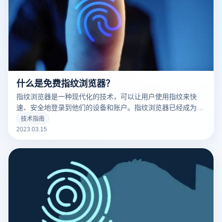
什么是免费指纹浏览器？
指纹浏览器是一种现代化的技术，可以让用户使用指纹来快
速、安全地登录到他们的设备和账户。指纹浏览器已经成为了
现代科技的标志之一，并且越来越多的人开始使用它。
技术指南
2023.03.15