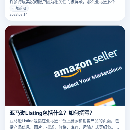
许多跨境卖家的账户因为相关性而被屏蔽，那么亚马逊多个账
户和多个商店的卖家如何防止相关性呢？有什么好的防关联方
市场前沿
法？
2023.03.14
亚马逊Listing包括什么？如何撰写？
亚马逊Listing是指在亚马逊平台上展示和销售产品的页面，包
括产品信息、图片、描述、价格、库存、运输方式等细节。一