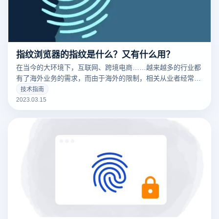
指纹浏览器的指纹是什么？又有什么用？
在当今的大环境下，互联网、跨境电商……越来越多的行业都
有了海外业务的需求，而由于海外的限制，相关从业者经常要
针对不同的工作内容用到不同的IP，这时候便要用到指纹浏览
技术指南
器。要清楚的了解什么是指纹浏览器之前，我们需要知道什么
2023.03.15
是们先来说一下浏览器指纹。听着非常相似的东西，但是却有
很大的不同