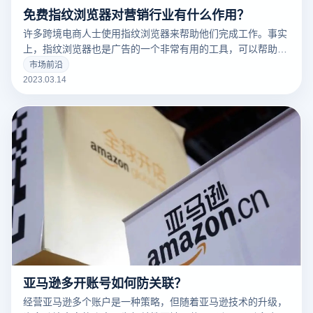
免费指纹浏览器对营销行业有什么作用？
许多跨境电商人士使用指纹浏览器来帮助他们完成工作。事实
上，指纹浏览器也是广告的一个非常有用的工具，可以帮助广
告营销人员解决许多问题。
市场前沿
2023.03.14
亚马逊多开账号如何防关联？
经营亚马逊多个账户是一种策略，但随着亚马逊技术的升级，