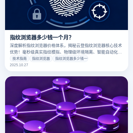
指纹浏览器多少钱一个月？
深度解析指纹浏览器价格体系，揭秘云登指纹浏览器核心技术
优势！毫秒级真实指纹模拟、物理级环境隔离、智能自动化工
作流，$16.9/月起解决多账号关联难题，提升300%运营效
技术指南
指纹浏览器
指纹浏览器多少钱一个月
率。
2025.10.27