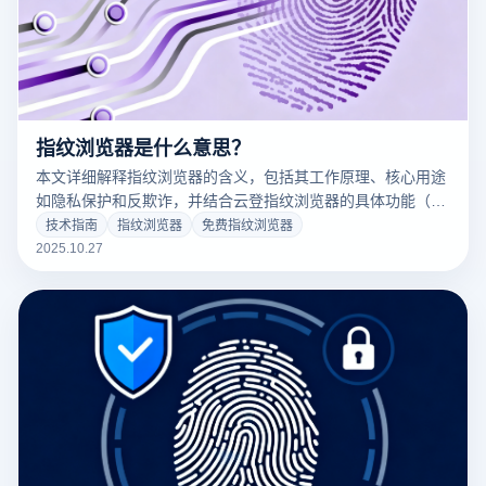
指纹浏览器是什么意思？
本文详细解释指纹浏览器的含义，包括其工作原理、核心用途
如隐私保护和反欺诈，并结合云登指纹浏览器的具体功能（如
多环境隔离、代理集成、自动化任务），分析其在电商、营销
技术指南
指纹浏览器
免费指纹浏览器
等场景的应用优势。帮助用户理解如何利用指纹浏览器避免账
2025.10.27
号关联和提升在线安全。