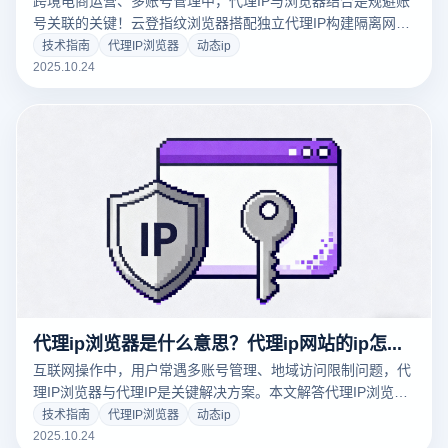
跨境电商运营、多账号管理中，代理IP与浏览器结合是规避账
号关联的关键！云登指纹浏览器搭配独立代理IP构建隔离网络
环境，解决浏览器指纹识别问题，还能实现多开浏览器与IP精
技术指南
代理IP浏览器
动态ip
准匹配，详解设置方法与核心逻辑。
2025.10.24
代理ip浏览器是什么意思？代理ip网站的ip怎么来的？
互联网操作中，用户常遇多账号管理、地域访问限制问题，代
理IP浏览器与代理IP是关键解决方案。本文解答代理IP浏览器
含义、代理IP网站IP来源，结合云登指纹浏览器教你高效利用
技术指南
代理IP浏览器
动态ip
代理IP。
2025.10.24