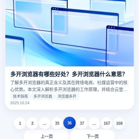
多开浏览器有哪些好处？多开浏览器什么意思？
了解多开浏览器的真正含义及其在跨境电商、社媒运营中的核
心优势。本文深入解析多开浏览器的工作原理，并结合云登指
纹浏览器的独特功能，揭示如何通过多账号安全管理系统提升
技术指南
多开浏览器
浏览器多开
运营效率，实现业务规模化增长。
2025.10.24
36
1
2
...
35
37
...
167
168
上一页
下一页