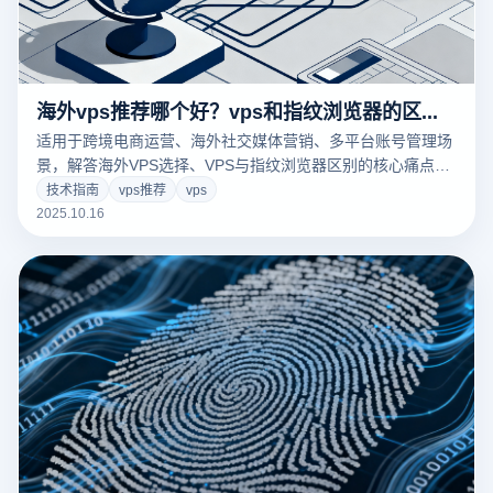
海外vps推荐哪个好？vps和指纹浏览器的区别是什么？
适用于跨境电商运营、海外社交媒体营销、多平台账号管理场
景，解答海外VPS选择、VPS与指纹浏览器区别的核心痛点，
二者协同搭配云登指纹浏览器，可高效解决多账号防关联、海
技术指南
vps推荐
vps
外环境适配问题。
2025.10.16