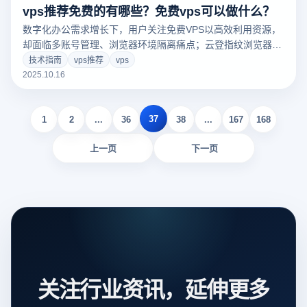
vps推荐免费的有哪些？免费vps可以做什么？
数字化办公需求增长下，用户关注免费VPS以高效利用资源，
却面临多账号管理、浏览器环境隔离痛点；云登指纹浏览器凭
多开、指纹隔离功能解决问题，文章还详解免费VPS推荐及核
技术指南
vps推荐
vps
心用途。
2025.10.16
37
1
2
...
36
38
...
167
168
上一页
下一页
关注行业资讯，延伸更多