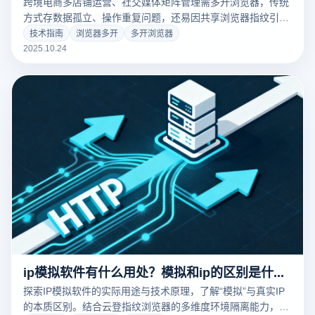
跨境电商多店铺运营、社交媒体矩阵管理需多开浏览器，传统
方式存数据孤立、操作重复问题，还易因共享浏览器指纹引发
账号关联风险，指纹浏览器又常缺同步功能；云登多开浏览器
技术指南
浏览器多开
多开浏览器
融合多开隔离与高效同步，兼顾安全与效率。
2025.10.24
ip模拟软件有什么用处？模拟和ip的区别是什么？
探索IP模拟软件的实际用途与技术原理，了解“模拟”与真实IP
的本质区别。结合云登指纹浏览器的多维度环境隔离能力，解