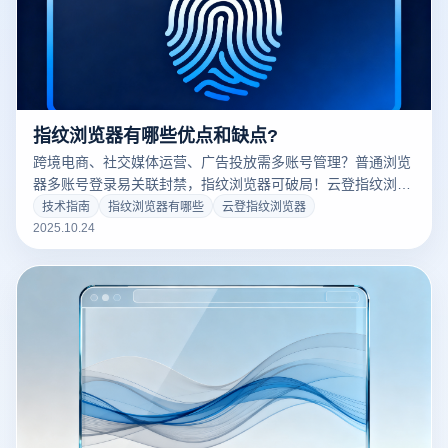
指纹浏览器有哪些优点和缺点?
跨境电商、社交媒体运营、广告投放需多账号管理？普通浏览
器多账号登录易关联封禁，指纹浏览器可破局！云登指纹浏览
器贴合需求，下文解析指纹浏览器优缺点，助力账号安全运
技术指南
指纹浏览器有哪些
云登指纹浏览器
营。
2025.10.24