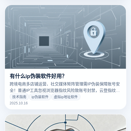
有什么ip伪装软件好用？
跨境电商多店铺运营、社交媒体矩阵管理需IP伪装保障账号安
全！普通IP工具忽视浏览器指纹风险致账号封禁，云登指纹浏
览器兼顾IP切换与指纹防护，根源解决多账号运营安全与效率
技术指南
ip伪装软件
虚拟ip地址软件
难题。
2025.10.16