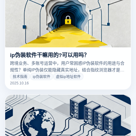
ip伪装软件干嘛用的?可以用吗？
跨境业务、多账号运营中，用户常困惑IP伪装软件的用途与合
规性？单纯IP伪装仅能隐藏真实地址，结合指纹浏览器才是合
规高效方案，云登指纹浏览器为该领域提供专业支撑。
技术指南
ip伪装软件
虚拟ip地址软件
2025.10.16