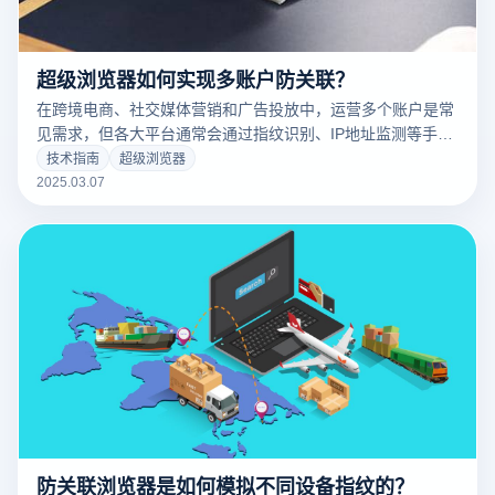
超级浏览器如何实现多账户防关联？
在跨境电商、社交媒体营销和广告投放中，运营多个账户是常
见需求，但各大平台通常会通过指纹识别、IP地址监测等手段
来限制批量操作。因此，云登超级浏览器凭借先进的防关联技
技术指南
超级浏览器
术，帮助用户安全高效地管理多个账户，有效规避风控，避免
2025.03.07
封号或账户关联问题。
防关联浏览器是如何模拟不同设备指纹的？