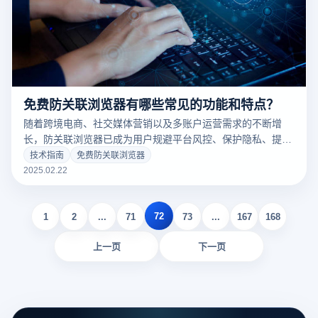
免费防关联浏览器有哪些常见的功能和特点？
随着跨境电商、社交媒体营销以及多账户运营需求的不断增
长，防关联浏览器已成为用户规避平台风控、保护隐私、提升
运营效率的重要工具。相比于付费版本，免费防关联浏览器虽
技术指南
免费防关联浏览器
然在功能和安全性上存在一定局限，但依然具备一些基本且实
2025.02.22
用的特点。本文将详细介绍免费防关联浏览器的常见功能，包
括指纹随机化、IP代理支持、多账户多开、隐私保护等，并分
72
析其适用场景和局限性，帮助用户更好地选择和使用这一工
1
2
...
71
73
...
167
168
具。
上一页
下一页