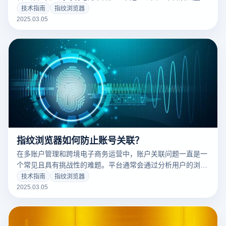
纹浏览器的优势：
技术指南
指纹浏览器
2025.03.05
指纹浏览器如何防止账号关联？
在多账户管理和跨境电子商务运营中，账户关联问题一直是一
个常见且具有挑战性的难题。平台通常会通过分析用户的浏览
器指纹、IP地址、设备信息等数据来检测并关联多个账户，从
技术指南
指纹浏览器
而限制不当行为或恶意操作。为了有效避免账户关联，指纹浏
2025.03.05
览器应运而生。通过模拟独立的浏览器指纹、切换代理IP、定
制浏览器指纹等技术手段，指纹浏览器为每个账户提供一个独
立的网络环境，从而防止平台通过数据关联识别同一用户的多