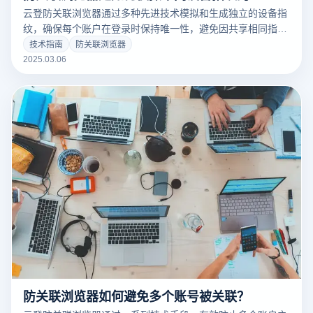
云登防关联浏览器通过多种先进技术模拟和生成独立的设备指
纹，确保每个账户在登录时保持唯一性，避免因共享相同指纹
而被平台关联。以下是云登防关联浏览器实现不同设备指纹模
技术指南
防关联浏览器
拟的核心技术：
2025.03.06
防关联浏览器如何避免多个账号被关联？