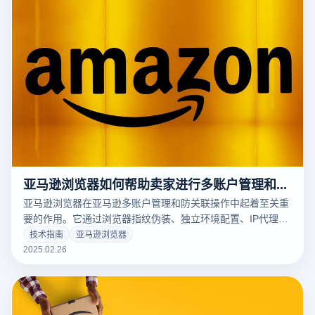
个账户。这些防关联功能不仅能提升操作的安全性，还能有效
保障用户隐私，尤其适用于跨境电商、社交媒体运营等多账户
管理的场景。
亚马逊浏览器如何帮助卖家进行多账户管理和防关联操作？
亚马逊浏览器在亚马逊多账户管理和防关联操作中起着至关重
要的作用。它通过浏览器指纹伪装、独立环境配置、IP代理切
换和自动化管理等功能，有效防止账户关联风险，并显著提升
技术指南
亚马逊浏览器
运营效率。以下是详细介绍：
2025.02.26