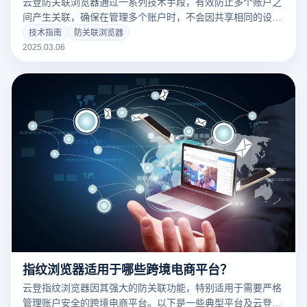
云登防关联浏览器通过一系列技术手段，有效防止多个账户之
间产生关联，确保在管理多个账户时，不会因共享相同的设备
信息、IP地址或浏览器指纹等而被平台识别为同一用户。这对
技术指南
防关联浏览器
于跨境电商和多账户社交媒体操作等场景尤为关键。以下是云
2025.03.06
登防关联浏览器的几个关键功能，帮助避免账户关联：
指纹浏览器适用于哪些跨境电商平台？
云登指纹浏览器因其强大的防关联功能，特别适用于需要严格
管理账户安全的跨境电商平台。以下是一些典型平台及云登指