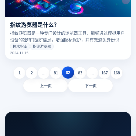
指纹游览器是什么？
指纹游览器是一种专门设计的浏览器工具，能够通过模拟用户
设备的独特“指纹”信息，增强隐私保护，并有效避免身份识
别。与传统浏览器不同，指纹浏览器通过修改和隐藏设备指
技术指南
指纹游览器
纹、浏览器指纹等信息，建立一个虚拟的浏览环境，从而帮助
2024.11.15
用户防止被网站跟踪或遭遇数据泄露。该技术特别适用于跨境
电商、社交平台管理、广告投放等领域，尤其适合需要同时管
82
理多个账户并保证隐私安全的用户。
1
2
...
81
83
...
167
168
上一页
下一页