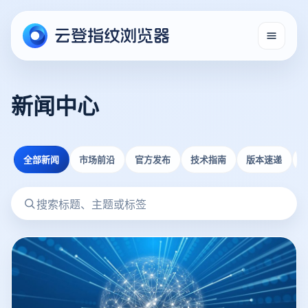
新闻中心
全部新闻
市场前沿
官方发布
技术指南
版本速递