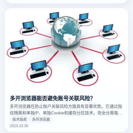
IP转换，帮助运营商轻松应对不同市场的地理限制。
多开浏览器能否避免账号关联风险？
多开浏览器在防止账户关联风险方面具有显著优势。它通过指
纹隔离和单独IP、单独Cookie和缓存分区技术，完全分离每个
账户的使用环境，模拟多个不同设备的效果。因此，平台很难
技术指南
多开浏览器
通过设备指纹等信息将多个账户连接起来，从而有效降低了关
2024.10.30
联风险。