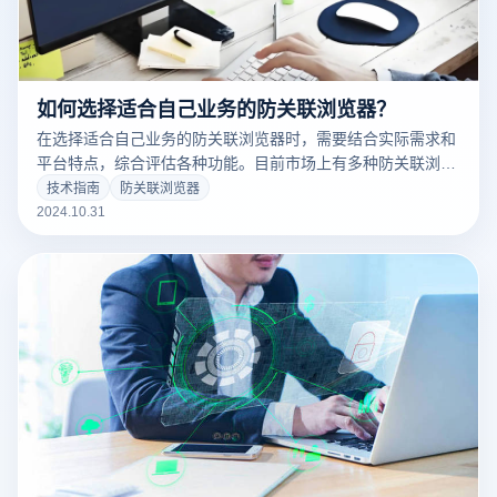
如何选择适合自己业务的防关联浏览器？
在选择适合自己业务的防关联浏览器时，需要结合实际需求和
平台特点，综合评估各种功能。目前市场上有多种防关联浏览
器，每款在隐私保护、IP管理和指纹伪装等方面各有优势。因
技术指南
防关联浏览器
此，选用的工具不仅要符合业务的防关联需求，还应提升操作
2024.10.31
的效率和安全性。以下是一些关键因素，有助于找到适合的浏
览器：