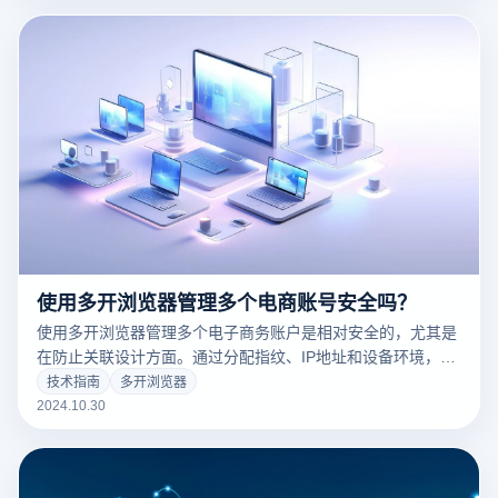
使用多开浏览器管理多个电商账号安全吗？
使用多开浏览器管理多个电子商务账户是相对安全的，尤其是
在防止关联设计方面。通过分配指纹、IP地址和设备环境，可
以有效降低账户之间的联系风险，降低被平台检测到的概率。
技术指南
多开浏览器
此外，多开浏览器一般具有加密功能，为数据和隐私保护提供
2024.10.30
额外保障。