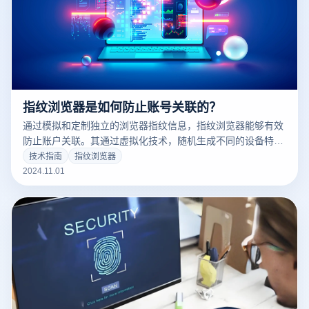
指纹浏览器是如何防止账号关联的？
通过模拟和定制独立的浏览器指纹信息，指纹浏览器能够有效
防止账户关联。其通过虚拟化技术，随机生成不同的设备特征
（如IP地址、时区、操作系统、浏览器版本等），并将这些特
技术指南
指纹浏览器
征应用于每个账户的操作环境，使得每个账户看起来像是从不
2024.11.01
同设备操作，从而避免关联风险。 了解指纹浏览器的基本原理
是解决网络关联问题的关键。通过修改和伪装浏览器环境、IP
地址和设备信息，指纹浏览器确保每个账户的信息独立，避免
账户之间产生关联。这项技术有效地提升了用户的匿名性和隐
私保护水平。