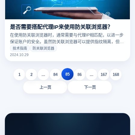
是否需要搭配代理IP来使用防关联浏览器？
在使用防关联浏览器时，通常需要与代理IP相匹配，以进一步
保证账户的安全。虽然防关联浏览器可以提供指纹隔离，但如
果所有账户都使用相同的IP地址，平台仍然可以识别关联风
技术指南
防关联浏览器
险。跨境电商和多账号运营对于保证每个账号的地理位置和网
2024.10.29
络环境是非常重要的，通过为每个账号配置不同的代理IP。同
时，优质的代理IP服务也可以提高网络的稳定性和访问速度。
85
1
2
...
84
86
...
167
168
上一页
下一页