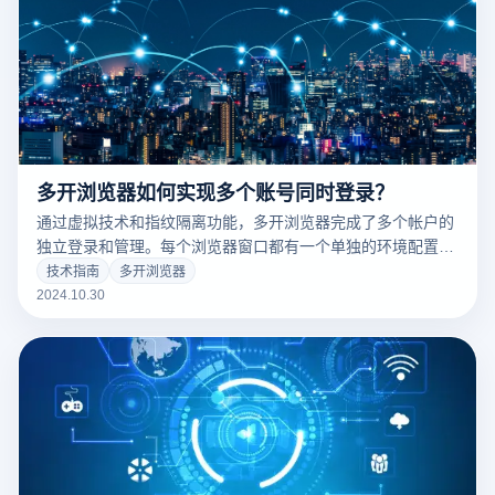
多开浏览器如何实现多个账号同时登录？
通过虚拟技术和指纹隔离功能，多开浏览器完成了多个帐户的
独立登录和管理。每个浏览器窗口都有一个单独的环境配置，
包括IP地址、浏览器指纹、缓存和cookie，以确保不同帐户之
技术指南
多开浏览器
间不会相互干扰，并防止关联风险。
2024.10.30