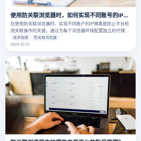
使用防关联浏览器时，如何实现不同账号的IP隔离？
在使用防关联浏览器时，实现不同账户的IP隔离是防止平台检
测关联操作的关键。通过为每个浏览器环境配置独立的代理
IP，防关联浏览器可以让每个账户表现为从不同的地理位置和
技术指南
防关联浏览器
设备登录。通常用户可选择住宅IP、数据中心IP或移动IP，为
2024.10.31
每个账户配置专属的网络身份，确保账户活动彼此独立，有效
降低关联风险。