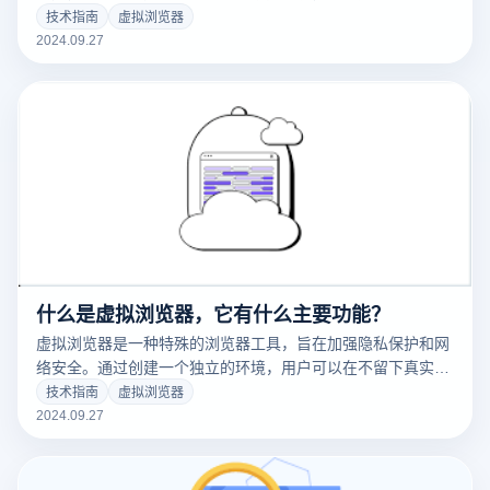
IP地址和位置被泄露。其次，虚拟浏览器通常具有内置的数据
技术指南
虚拟浏览器
加密功能，以保护用户在网络上的信息传输不被窃听。此外，
2024.09.27
虚拟浏览器还可以防止跟踪器和广告，降低个人数据收集的风
险，使用户在浏览网页时有更高的安全感和隐私保护。
什么是虚拟浏览器，它有什么主要功能？
虚拟浏览器是一种特殊的浏览器工具，旨在加强隐私保护和网
络安全。通过创建一个独立的环境，用户可以在不留下真实身
份和位置痕迹的情况下访问互联网。其主要功能包括多账户管
技术指南
虚拟浏览器
理、地理位置伪装、加密连接和防止数据跟踪，以便用户可以
2024.09.27
安全地浏览各种在线内容和服务。