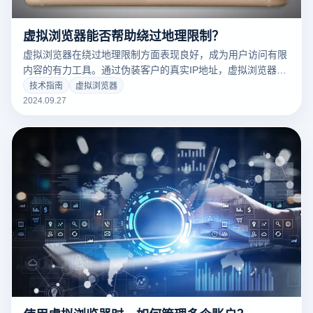
虚拟浏览器能否帮助绕过地理限制？
虚拟浏览器在绕过地理限制方面表现良好，成为用户访问有限
内容的有力工具。通过伪装客户的真实IP地址，虚拟浏览器可
以让用户看起来像是在其他国家和地区上网，然后轻松浏览当
技术指南
虚拟浏览器
地有限的网页、视频和应用程序。此外，它还可以与代理服务
2024.09.27
器或VPN技术相结合，进一步增强匿名性和灵活性，使用户可
以在不担心位置限制的情况下享受全球网络内容。