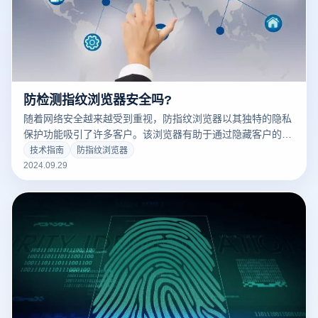
防检测指纹浏览器安全吗?
随着网络安全越来越受到重视，防指纹浏览器以其独特的隐私
保护功能吸引了许多客户。该浏览器有助于通过隐藏客户的真
实身份和浏览习惯来避免收集和跟踪个人信息。然而，安全问
技术指南
防指纹浏览器
题也随之而来。防检测指纹浏览器真的安全吗？使用时应注意
2024.09.29
哪些风险？接下来，我们将深入探讨防指纹浏览器的安全性及
其在实际使用中的优势和局限性。