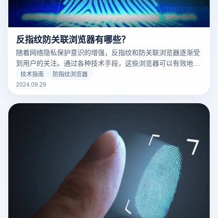
反指纹防关联浏览器有哪些？
随着网络隐私保护意识的增强，反指纹和防关联浏览器逐渐受
到用户的关注。通过各种技术手段，这些浏览器可以有效地隐
藏客户的真实身份，防止被网站跟踪和关联。在跨境电子商
技术指南
防指纹浏览器
务、社交媒体和多账户管理等场景中，选择合适的反指纹防关
2024.09.29
联浏览器非常重要。接下来，我们将介绍一些值得关注的防指
纹浏览器，以帮助您提高在线感觉，同时保护隐私。