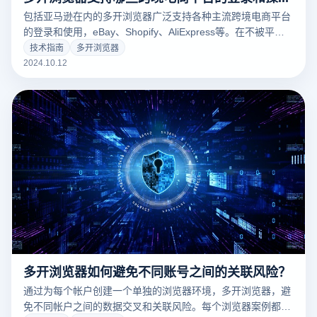
包括亚马逊在内的多开浏览器广泛支持各种主流跨境电商平台
的登录和使用，eBay、Shopify、AliExpress等。在不被平台
检测到关联风险的情况下，为每个平台提供独立的浏览器环
技术指南
多开浏览器
境，确保用户可以同时管理多个商店或帐户。多开浏览器可以
2024.10.12
提供更高效的管理方式，无论是店铺管理、产品管理还是订单
处理，非常适合跨境电商从业者进行多账号矩阵运营。
多开浏览器如何避免不同账号之间的关联风险？
通过为每个帐户创建一个单独的浏览器环境，多开浏览器，避
免不同帐户之间的数据交叉和关联风险。每个浏览器案例都有