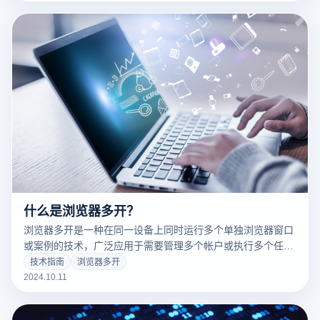
提下多开浏览器尤为重要。本文将探讨多开浏览器时可能遇到
的安全风险，如何有效预防账户关联，选择合适的多开工具和
技术提高整体安全性。
什么是浏览器多开？
浏览器多开是一种在同一设备上同时运行多个单独浏览器窗口
或案例的技术，广泛应用于需要管理多个帐户或执行多个任务
的场景中。通过多开，用户可以同时登录不同平台的多个账
技术指南
浏览器多开
户，而无需帐户关联，特别是在跨境电子商务、社交媒体运营
2024.10.11
和广告方面。该技术不仅提高了工作效率，而且有效避免了平
台对账户关联的监控。本文将详细介绍浏览器多开度、应用场