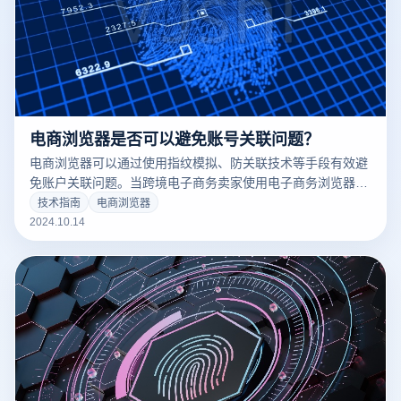
电商浏览器是否可以避免账号关联问题？
电商浏览器可以通过使用指纹模拟、防关联技术等手段有效避
免账户关联问题。当跨境电子商务卖家使用电子商务浏览器
时，每个账户将分配一个单独的虚拟环境，包括不同的IP地
技术指南
电商浏览器
址、浏览器指纹和cookies，以避免因同一设备和网络操作多
2024.10.14
个账户而被平台检测到的关联风险。这种隔离机制不仅保证了
账户的安全，而且帮助卖家大大降低了密封的可能性。