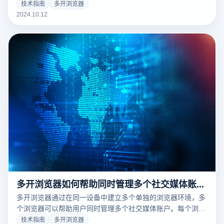
自己的cookie、缓存、IP地址和指纹信息确保每个帐户的操作
技术指南
多开浏览器
不相互干扰。这种隔离机制使得平台无法通过技术手段跟踪用
2024.10.12
户操作的多个账户来自同一设备，从而有效降低了标题或限制
操作的风险，特别是在跨境电子商务和娱乐媒体矩阵操作中。
多开浏览器如何帮助同时管理多个社交媒体账号？
多开浏览器通过在同一设备中建立多个单独的浏览器环境，多
个浏览器可以帮助用户同时管理多个社交媒体账户。每个浏览
器案例都有独立的Cookie、缓存和IP设置使用户可以在不造成
技术指南
多开浏览器