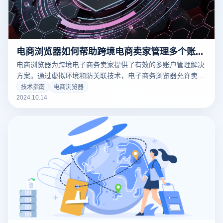
电商浏览器如何帮助跨境电商卖家管理多个账号？
电商浏览器为跨境电子商务卖家提供了有效的多账户管理解决
方案。通过虚拟环境和防关联技术，电子商务浏览器允许卖家
在同一设备中安全登录、转换和使用多个账户，避免因IP地址
技术指南
电商浏览器
或设备指纹的重复使用而引起的平台密封或账户关联问题。该
2024.10.14
工具非常适合需要同时管理多个跨境电子商务平台账户的企
业，有效提高了工作效率，降低了运营风险。