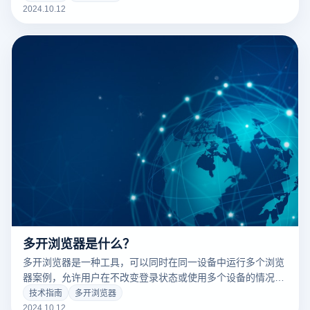
数据混淆或关联风险的情况下同时登录不同的账户。这显著提
2024.10.12
高了社交媒体营销人员的工作效率，降低了需要频繁转换或同
时运营多个账户的账户被禁止的风险。
多开浏览器是什么？
多开浏览器是一种工具，可以同时在同一设备中运行多个浏览
器案例，允许用户在不改变登录状态或使用多个设备的情况下
登录和使用多个帐户。这对于跨境电子商务、社交媒体营销以
技术指南
多开浏览器
及需要管理多个在线身份场景非常重要。通过隔离每个浏览器
2024.10.12