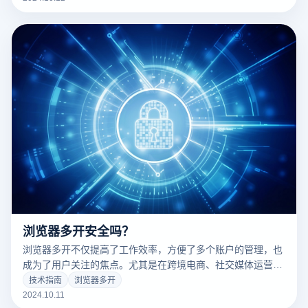
案例，打开多个浏览器、IP地址等数据，防止帐户之间产生关
联风险，从而提高操作效率和安全性。
浏览器多开安全吗？
浏览器多开不仅提高了工作效率，方便了多个账户的管理，也
成为了用户关注的焦点。尤其是在跨境电商、社交媒体运营、
数字营销等领域。，频繁开设多个账户可能会导致平台的相关
技术指南
浏览器多开
检查，从而导致账户被禁或受限。因此，如何在保证安全的前
2024.10.11