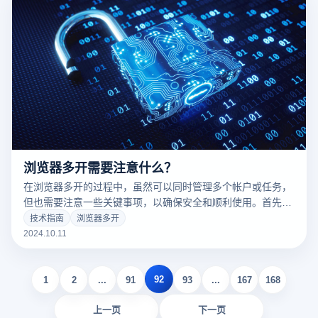
景和操作方法。
浏览器多开需要注意什么？
在浏览器多开的过程中，虽然可以同时管理多个帐户或任务，
但也需要注意一些关键事项，以确保安全和顺利使用。首先，
最重要的是避免帐户关联，尤其是跨境电子商务、营销矩阵和
技术指南
浏览器多开
社交媒体管理。其次，资源配置和设备性能也是您在打开更多
2024.10.11
浏览器时需要注意的问题。打开更多浏览器可能会占用大量内
存和CPU资源。最后，选择合适的工具来设置网络环境尤为重
92
要。例如，防关联指纹浏览器和稳定的IP服务可以有效地防止
1
2
...
91
93
...
167
168
平台检查。本文将讨论多开浏览器。
上一页
下一页