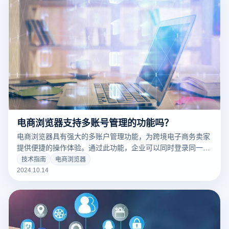
电商浏览器支持多账号管理的功能吗？
电商浏览器具有强大的多账户管理功能，为跨境电子商务卖家
提供便捷的操作体验。通过此功能，企业可以同时登录同一设
备中多个电子商务平台的账户，轻松实现高效管理。电子商务
技术指南
电商浏览器
浏览器采用防关联技术，确保每个账户都有独立的浏览环境，
2024.10.14
包括不同的IP地址、cookies和浏览器指纹，这不仅降低了账
户关联的风险，而且允许企业灵活转换和使用不同的账户，提
高了工作效率，优化了业务流程。