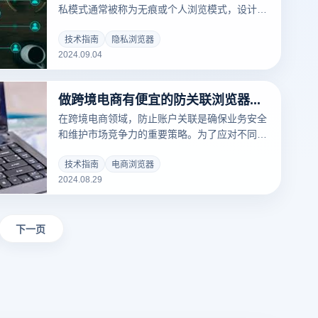
会，让你的电子商务业务更上一层楼。
私模式通常被称为无痕或个人浏览模式，设计用
于避免存储浏览历史，清除Cookies，从而提高
用户的隐私保护。但是，这种模式并不是绝对安
技术指南
隐私浏览器
2024.09.04
全的。虽然可以减少当地数据的保存和其他用户
的访问痕迹，但仍然无法阻止网络服务提供商、
网站或恶意程序的跟踪。因此，隐私模式可以作
做跨境电商有便宜的防关联浏览器推荐吗?
为保护隐私的一部分，但用户仍然需要采取其他
措施来确保全面的安全。
在跨境电商领域，防止账户关联是确保业务安全
和维护市场竞争力的重要策略。为了应对不同国
家和平台的严格监控和防护措施，商家们需要使
用能够有效隔离操作环境的浏览器。选择一款价
技术指南
电商浏览器
2024.08.29
格实惠且功能强大的电商浏览器，可以大大降低
运营成本，同时保障账户的独立性和安全性。本
文将推荐一款性价比高的电商浏览器，帮助跨境
电商商家在全球市场中稳健运营，确保业务的持
下一页
续增长和成功。