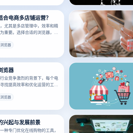
作用。本文将详细指导您如何完
器的初始设置，以便快速有效地
适合电商多店铺运营？
，尤其是多店管理中，效率和精
为重要。选择合适的浏览器，不
流畅性，还可以通过整合各种工
家更好地管理多家店铺。谷歌浏
商浏览器
ge和专门为电子商务设计的云登
想的选择。这些浏览器支持多账
理插件和实时数据分析功能，为
浏览器
供了强有力的技术支持。
行业竞争激烈的背景下，每个电
寻找提高效率和优化运营的工
员专用浏览器应运而生。这款浏
统浏览器的功能，还专门优化了
商浏览器
，集智能产品选择、订单管理、
强大工具于一体，帮助电子商务
琐的日常操作，提高整体运营效
的兴起与发展前景
商从业者，电商浏览器可能是你
键武器。
一种专门优化在线购物的工具，