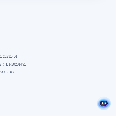
0231491
B1-20231491
002203