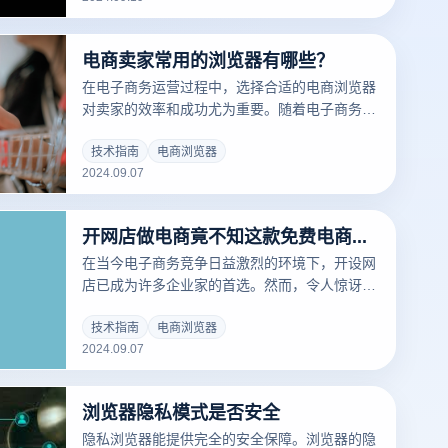
应的系统，以防止在使用过程中遇到兼容性问
题。本文将介绍常见的电子商务浏览器系统要
电商卖家常用的浏览器有哪些？
求，帮助您顺利下载和安装电子商务浏览器。
在电子商务运营过程中，选择合适的电商浏览器
对卖家的效率和成功尤为重要。随着电子商务平
台的多样化和工具需求的增加，许多企业不仅需
要快速稳定的浏览体验，还需要浏览器支持各种
技术指南
电商浏览器
2024.09.07
插件和扩展功能，以简化操作步骤。谷歌浏览
器、火狐浏览器、微软Edge等。都是电子商务
卖家常见的浏览器。凭借自身独特的优势，他们
开网店做电商竟不知这款免费电商专用浏览器?
帮助卖家更好地管理店铺和处理订单，提高整体
业务效率。
在当今电子商务竞争日益激烈的环境下，开设网
店已成为许多企业家的首选。然而，令人惊讶的
是，当许多企业试图找到提高竞争力的方法时，
他们忽略了一个强大的免费工具——云登电商浏
技术指南
电商浏览器
2024.09.07
览器。这款专为电子商务设计的浏览器集成了智
能价格比较、即时折扣提示、购物现金返还等功
能，不仅可以帮助企业高效管理门店，还可以为
浏览器隐私模式是否安全
客户提供更好的消费体验。如果你还没有尝试使
用云登电子商务浏览器，你可能会错过一个机
隐私浏览器能提供完全的安全保障。浏览器的隐