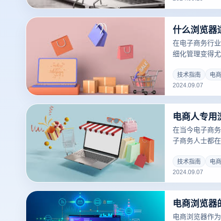
调查时发挥最佳
成电子商务浏览
什么浏览器
使用该工具。
在电子商务行业
细化管理变得尤
仅可以提高操作
具插件，帮助卖
技术指南
电
2024.09.07
览器、微软Ed
电商浏览器是理
户登录、订单管
电商人专用
主要店铺管理提
在当今电子商务
子商务人士都在
具。电子商务人
览器不仅具有传
技术指南
电
2024.09.07
电子商务的需求
实时数据分析等
人员轻松应对繁
电商浏览器
率。如果你是电
提升竞争力的关
电商浏览器作为