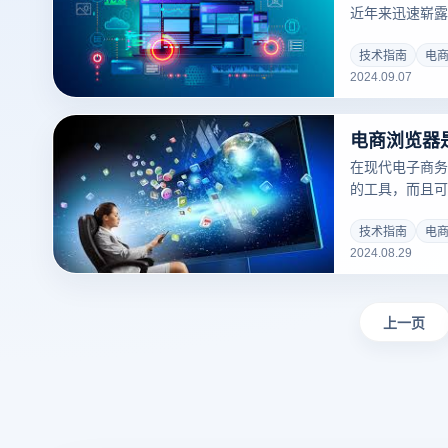
近年来迅速崭露
较、优惠券自动
升了消费者的购
技术指南
电
2024.09.07
断扩大，电子商
品、获得优惠促
智能和大数据技
器有望在智能推
方面发挥更大的
在现代电子商务
可或缺的一部分
的工具，而且可
能力。虽然电商
很多相似之处，
技术指南
电
2024.08.29
电子商务浏览器
身定制的，提供
作等功能。超级
化的多功能浏览
上一页
求。本文将深入
器的主要选择。