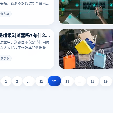
头角。该浏览器通过整合价格比
应用、购物返现等功能，大大提
物体验。随着在线购物市场的不
商浏览器
务浏览器逐渐成为消费者寻找产
销的有效途径。未来，随着人工
术的进一步发展，电子商务浏览
电商浏览器是超级浏览器吗?有什么区别?
荐、购物安全和全渠道购物整合
作用，成为电子商务生态系统不
运营中，浏览器不仅是访问网页
。
以大大提高工作效率和数据管理
浏览器和超级浏览器在功能上有
但在设计和使用上有显著差异。
商浏览器
一般是为电子商务业务的需求量
多账户管理、数据捕捉和自动操
浏览器是一种可扩展性强、个性
器，可以满足更多样化的使用需
12
1
2
...
11
13
...
18
19
探讨电子商务浏览器和超级浏览