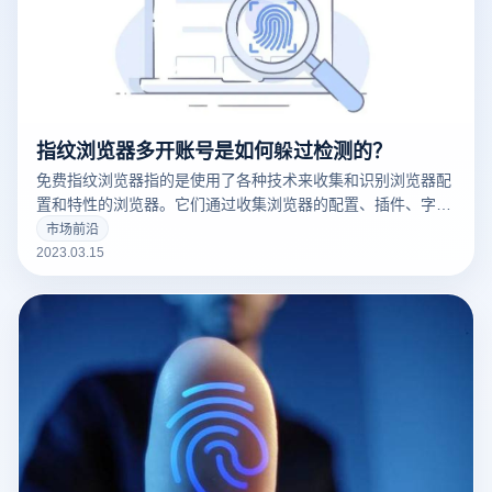
指纹浏览器多开账号是如何躲过检测的？
免费指纹浏览器指的是使用了各种技术来收集和识别浏览器配
置和特性的浏览器。它们通过收集浏览器的配置、插件、字
体、操作系统版本等信息来创建一个唯一的浏览器指纹，这可
市场前沿
以用于追踪用户的在线行为。
2023.03.15