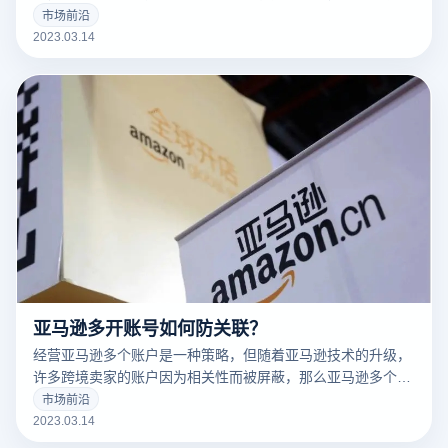
告营销人员解决许多问题。
市场前沿
2023.03.14
亚马逊多开账号如何防关联？
经营亚马逊多个账户是一种策略，但随着亚马逊技术的升级，
许多跨境卖家的账户因为相关性而被屏蔽，那么亚马逊多个账
户和多个商店的卖家如何防止相关性呢？有什么好的防关联方
市场前沿
法？
2023.03.14