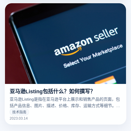
亚马逊Listing包括什么？如何撰写？
亚马逊Listing是指在亚马逊平台上展示和销售产品的页面，包
括产品信息、图片、描述、价格、库存、运输方式等细节。一
个好的亚马逊Listing可以吸引更多的潜在买家，增加销量。以
技术指南
下云登录指纹浏览器关于亚马逊Listing包括什么？如何撰写？
2023.03.14
的一些建议。