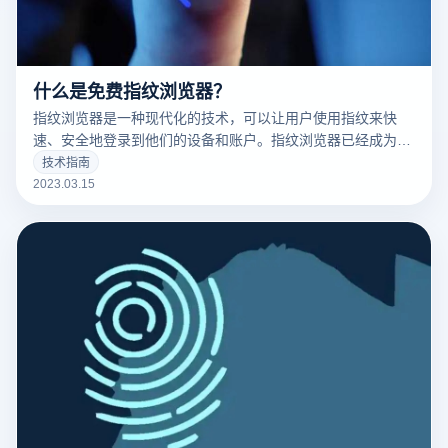
什么是免费指纹浏览器？
指纹浏览器是一种现代化的技术，可以让用户使用指纹来快
速、安全地登录到他们的设备和账户。指纹浏览器已经成为了
现代科技的标志之一，并且越来越多的人开始使用它。
技术指南
2023.03.15