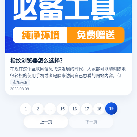
指纹浏览器怎么选择？
在现在这个互联网信息飞速发展的时代，大家都可以随时随地
很轻松的使用手机或者电脑来访问自己想看的网站内容，但是
在一些情况下，如果是用普通的浏览器来操作的话可能会暴露
市场前沿
自己的一些身份信息，这时候就需要用到指纹浏览器了，下面
2023.08.09
我们就来说说指纹浏览器怎么选择。
19
1
2
...
15
16
17
18
上一页
下一页