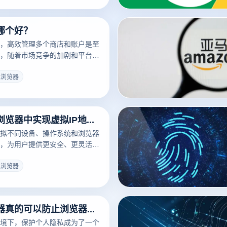
少钱一个，并推荐一些功能完善、
指纹浏览器。
哪个好？
，高效管理多个商店和账户是至
，随着市场竞争的加剧和平台监
避免账户被屏蔽和降低风险已成
临的主要问题。云登跨境电商浏
境浏览器
新工具，能够帮助广告营销人
业者、社交媒体运营者、电商运
现人员有效管理多个账户，防范
如何在虚拟浏览器中实现虚拟IP地址？
将提供三项实用建议，以助您在
加顺利地操作。
拟不同设备、操作系统和浏览器
，为用户提供更安全、更灵活的
特别适合用于跨境浏览和多账户
浏览器可以模拟不同区域的IP地
拟浏览器
您选择合适的虚拟浏览器工具，
置虚拟IP地址。
防指纹浏览器真的可以防止浏览器指纹被采集吗？
境下，保护个人隐私成为了一个