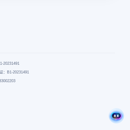
0231491
B1-20231491
002203