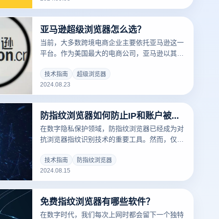
器代理ip多少钱一个顺便介绍几家应用最广泛、
备受推崇的代理IP服务提供商，帮助您在使用指
亚马逊超级浏览器怎么选？
纹浏览器时获得最佳体验。
当前，大多数跨境电商企业主要依托亚马逊这一
平台。作为美国最大的电商公司，亚马逊以其广
泛的产品选择、高效的配送服务和丰富的附加服
务著称。其便捷性、具有竞争力的价格以及对顾
技术指南
超级浏览器
2024.08.23
客满意度的承诺都深受消费者喜爱。在亚马逊的
成功运营中，强大的软件支持扮演了重要角色，
其中，主流的超级浏览器成为众多企业的首选工
防指纹浏览器如何防止IP和账户被关联？
具。
在数字隐私保护领域，防指纹浏览器已经成为对
抗浏览器指纹识别技术的重要工具。然而，仅仅
隐藏浏览器指纹并不足以全面保护用户的隐私。
另一个关键因素是如何防止IP地址和账户之间的
技术指南
防指纹浏览器
2024.08.15
关联，本文将探讨防指纹浏览器如何有效防止IP
和账户的关联，确保用户的在线活动保持高度的
匿名性和安全性。
免费指纹浏览器有哪些软件？
在数字时代，我们每次上网时都会留下一个独特