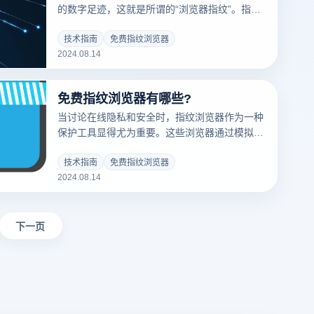
的数字足迹，这就是所谓的“浏览器指纹”。指纹
浏览器成为了保护这些个人信息不被滥用的重要
工具。然而，并非所有的指纹浏览器都相同，它
技术指南
免费指纹浏览器
2024.08.14
们各具特点，适应不同的需求和预算。面对市场
上众多的选择，如何判断指纹浏览器的优劣呢？
本文将为你提供一些指导。
免费指纹浏览器有哪些?
当讨论在线隐私和安全时，指纹浏览器作为一种
保护工具显得尤为重要。这些浏览器通过模拟不
同的浏览器和操作系统指纹，使用户在网上的匿
名性和隐私得到更好保护。那么，你是否了解一
技术指南
免费指纹浏览器
2024.08.14
些免费的指纹浏览器，它们不仅提供了强大的功
能以保护你的在线隐私，还能减少被跟踪的风
险？本文将介绍几款免费的指纹浏览器，并重点
讲解云登浏览器的特点和使用方法。
下一页