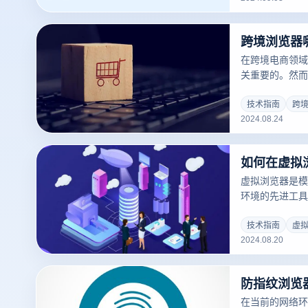
览器代理ip多
客户口碑良好的
跨境浏览器
在跨境电商领域
关重要的。然而
管的严格，如何
为许多从业者面
技术指南
跨
2024.08.24
览器作为一种创
员、网络爬虫从
营商以及流量实
相关风险。本文
跨境电商领域更
虚拟浏览器是模
环境的先进工具
网络体验。它们
管理，因为虚拟
技术指南
虚
2024.08.20
址。本文将帮助
并指导您如何设
在当前的网络环