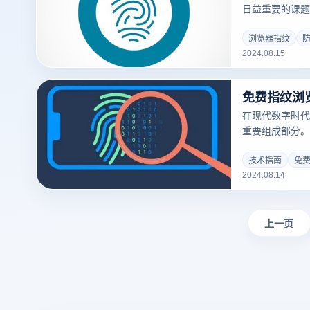
日益重要的课题
用户的方法，防
这种信息的采集
浏览器指纹
2024.08.15
现其宣称的功能
工作原理，评估
其在隐私保护方
免费指纹浏
在现代数字时代
重要组成部分。
购物、使用社交
随着这种便利性
技术指南
免
2024.08.14
而来。为了保护
采用了多种工具
纹浏览器通过修
息，增强隐私保
上一页
将介绍一些优秀
较。