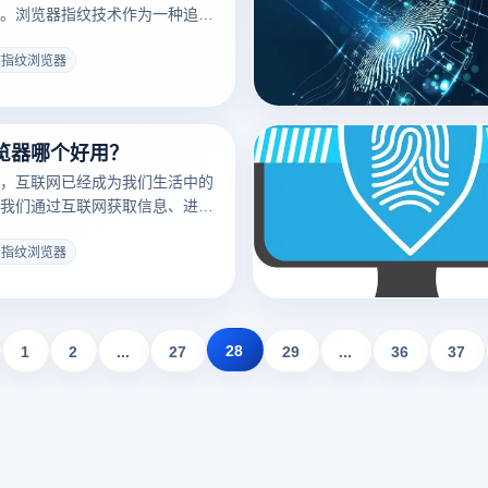
。浏览器指纹技术作为一种追踪
指纹浏览器应运而生，旨在阻止
。然而，这些工具真的能有效实
防指纹浏览器
吗？本文将探讨防指纹浏览器的
其在实际应用中的效果，并分析
面的真实表现。
览器哪个好用？
，互联网已经成为我们生活中的
我们通过互联网获取信息、进行
网络以及处理各种事务。然而，
的增加，隐私和安全风险也随之
费指纹浏览器
在线隐私，专业人士和普通用户
，其中之一就是指纹浏览器。指
改和伪装用户的浏览器指纹信
护，防止账户关联和追踪。本文
28
1
2
...
27
29
...
36
37
的指纹浏览器，并对它们进行比