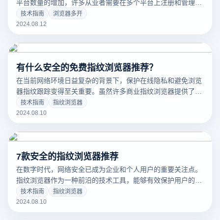
平台数量的增加，许多从业者需要在多个平台上注册和管理多
个业务账户。这种多账户管理虽然带来了便利，但也伴随着账
技术指南
浏览器多开
户串联和关联禁令等风险。为了解决这些问题，浏览器多开技
2024.08.12
术和指纹浏览器已成为电子商务从业者的首选解决方案。
有什么安全的免费指纹浏览器推荐？
在当前网络环境日益复杂的背景下，保护在线隐私和避免浏览
器指纹跟踪变得至关重要。虽然许多商业指纹浏览器提供了强
大的安全保护功能，但其高昂的费用往往令许多用户却步。本
技术指南
指纹浏览器
文将介绍几款备受推崇的免费指纹浏览器，分析它们的核心功
2024.08.10
能和安全性，帮助您在不花费高额费用的情况下，有效地保护
您的网络隐私。
7款安全的指纹浏览器推荐
在数字时代，网络安全已成为企业和个人用户的重要关注点。
指纹浏览器作为一种前沿的技术工具，能够有效保护用户的隐
私，避免在线账户的跟踪和关联。本文将推荐几款被广泛认可
技术指南
指纹浏览器
的安全指纹浏览器，详细分析它们的核心安全特性和优点，以
2024.08.10
帮助您选择最合适的解决方案，确保您的网络安全和隐私保