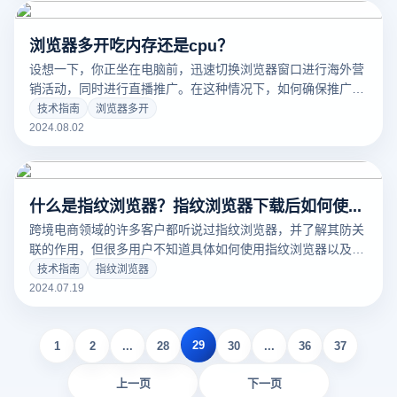
护。
浏览器多开吃内存还是cpu？
设想一下，你正坐在电脑前，迅速切换浏览器窗口进行海外营
销活动，同时进行直播推广。在这种情况下，如何确保推广账
号的批量管理不留下任何共同影响，避免触发风险控制检查
技术指南
浏览器多开
呢？这正是云登指纹浏览器发挥作用的时刻！本文将从三个方
2024.08.02
面探讨其价值：多开浏览器的CPU和内存消耗、多个浏览器的
优势，以及虚拟机的智能
什么是指纹浏览器？指纹浏览器下载后如何使用？
跨境电商领域的许多客户都听说过指纹浏览器，并了解其防关
联的作用，但很多用户不知道具体如何使用指纹浏览器以及它
有哪些强大的功能。本文将分享云登指纹浏览器的相关使用方
技术指南
指纹浏览器
法和优势，帮助用户更好地利用这项技术。
2024.07.19
29
1
2
...
28
30
...
36
37
上一页
下一页