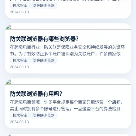
发现多个账户的指纹信息相同，便会判定为关联账户。这种情
技术指南
防关联浏览器
况下，商家常常需要处理多个账户，如何有效防止账户之间的
2024.08.13
联系成为了一个重要问题，推荐使用云登防关联浏览器。
防关联浏览器有哪些浏览器？
在跨境电商行业，防关联是保障业务安全和持续发展的关键环
节。为了有效防止多个账户被识别为关联账户，许多商家依赖
专门设计的防关联浏览器。这些浏览器通过多种技术手段隔离
技术指南
防关联浏览器
不同账户的操作环境，从而帮助商家规避平台的检测机制。本
2024.08.13
文将介绍几款市场上流行的防关联浏览器，并详细比较它们的
功能和优势，以帮助您选择最适合的工具来保护您的电商业
务。
防关联浏览器有用吗？
在跨境电商领域，许多平台规定每个商家只能运营一个店铺，
禁止同时拥有多个账号进行管理。一旦这些平台的算法检测到
账号关联，可能会导致新账号的所有listing被强制下架，或者
技术指南
防关联浏览器
直接封禁账号。被封号后，商家之前的努力将变得毫无意义。
2024.08.13
因此，许多跨境电商公司采用防关联浏览器来保护他们的店铺
免受关联检测的影响。