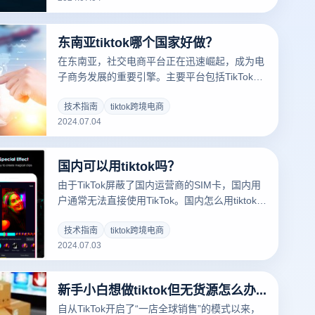
东南亚tiktok哪个国家好做？
在东南亚，社交电商平台正在迅速崛起，成为电
子商务发展的重要引擎。主要平台包括TikTok、
Facebook、WhatsApp、LINE、Instagram和
Twitter。其中，Facebook和Instagram在直播电
技术指南
tiktok跨境电商
2024.07.04
商领域占据了45%的市场份额，而TikTok尽管目
前仅占10%，但其发展势头异常迅猛。尤其是
TikTok推出的电商模式TikTok Shop，已吸引了
国内可以用tiktok吗？
大量本地和跨境卖家，表现令人瞩目，选择一个
合适的电商浏览器非常重要。
由于TikTok屏蔽了国内运营商的SIM卡，国内用
户通常无法直接使用TikTok。国内怎么用tiktok
呢？答案是可以的，如果您想在中国打开国际市
场并推广商品，可以借助一些工具来实现。
技术指南
tiktok跨境电商
2024.07.03
新手小白想做tiktok但无货源怎么办？
自从TikTok开启了“一店全球销售”的模式以来，