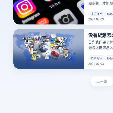
和步骤，才能规
验这一全球社交
内怎么用tikt
技术指南
tik
2024.07.03
帮助您在中国合法
没有货源怎么
首先我们要了解什么
源跨境电商怎么做
中，无货源带货
模式。商家无需
技术指南
tik
2024.07.03
链，而是通过与
响者和流量，直
这种模式不仅可
能快速扩展销售
上一页