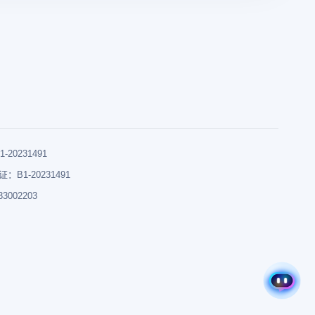
0231491
B1-20231491
002203