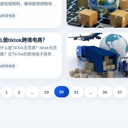
避地域限制，确保能够顺畅地体
平台带来的乐趣和商业机会。国
ok，以下是一些有效的操作建议，
tok跨境电商
、安全地使用TikTok。
做tiktok跨境电商？
是TikTok无货源？tiktok无货
？在TikTok的跨境电子商务
模式是一种高效且低成本的商业
自己囤积商品或管理复杂的供应
tok跨境电商
其他商店合作，利用平台上的影
接从他们处购买商品进行销售。
以大幅减少商家的运营成本，还
网络，实现稳定的盈利。
30
1
2
...
29
31
...
36
37