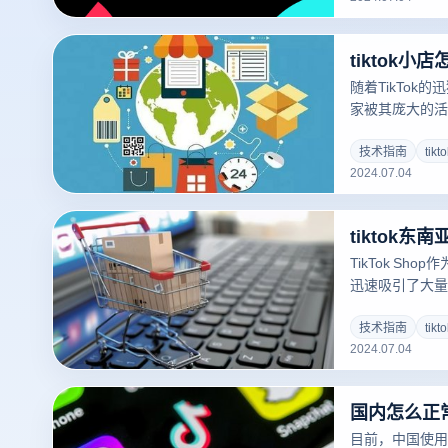
细介绍TikTo
注册到运营的一
tiktok小
TikTok平台
随着TikTok
家被其庞大的活
引，纷纷想要在T
而，许多卖家对于
技术指南
tik
2024.07.04
类、市场选择及
合适的电商浏览器
小店并没有想象
tiktok东
TikTok Sho
迅速吸引了大量
区，随着电子商
年达到领先地位，
技术指南
tik
2024.07.04
那么选择一个合
台至关重要。
国内怎么正常使
目前，中国使用T