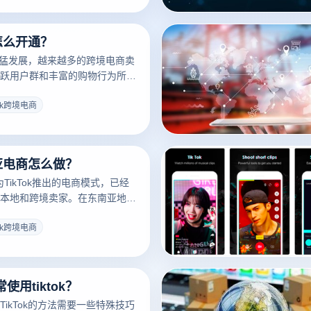
k多账号管理的多种方式，并提供从
系列实用建议，帮助卖家在
店怎么开通？
上成功开店并提升销量。
的迅猛发展，越来越多的跨境电商卖
跃用户群和丰富的购物行为所吸
ikTok上开设自己的店铺。然
如何注册TikTok小店、商店分
tok跨境电商
所需材料仍存在疑惑。选择一个
非常重要，其实，注册TikTok
中那么复杂。
南亚电商怎么做？
p作为TikTok推出的电商模式，已经
本地和跨境卖家。在东南亚地
务市场的普及和增长率在2022
TikTok电商的前景十分广阔，
tok跨境电商
适的电商浏览器来运营东南亚平
用tiktok？
ikTok的方法需要一些特殊技巧