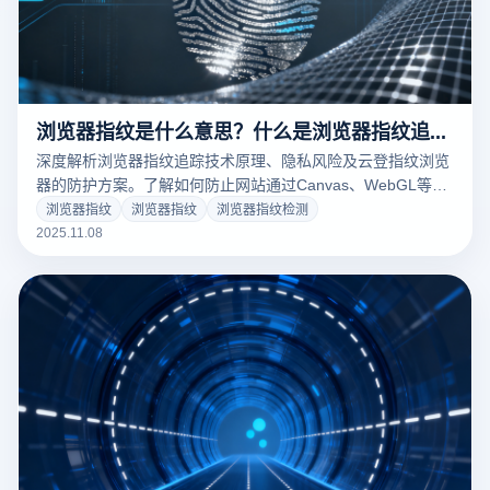
浏览器指纹是什么意思？什么是浏览器指纹追踪？
深度解析浏览器指纹追踪技术原理、隐私风险及云登指纹浏览
器的防护方案。了解如何防止网站通过Canvas、WebGL等特
征识别您的身份，实现多账号安全管理和广告优化。
浏览器指纹
浏览器指纹
浏览器指纹检测
2025.11.08