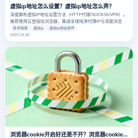
虚拟ip地址怎么设置？虚拟ip地址怎么弄？
深度解析虚拟IP地址设置方法（HTTP代理/SOCKS5/VPN）。
推荐使用云登指纹浏览器，集成全球纯净代理IP与深度浏览器
指纹隔离技术，一键解决跨境电商、社媒多账号防关联难题。
技术指南
虚拟ip
虚拟ip地址软件
安全高效，免费下载体验！
2025.10.28
浏览器cookie开启好还是不开？浏览器cookie功能怎么开启？