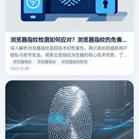
浏览器指纹检测如何应对？浏览器指纹的危害有哪些？
深入解析浏览器指纹追踪技术的危害性，揭示其如何威胁用户
隐私与账号安全。探索云登指纹浏览器的核心技术优势，了解
其如何通过环境隔离、指纹伪装与IP管理实现高效反检测，保
浏览器指纹
浏览器指纹
浏览器指纹检测
护您的数字身份安全。立即掌握专业级防追踪解决方案！
2025.11.08