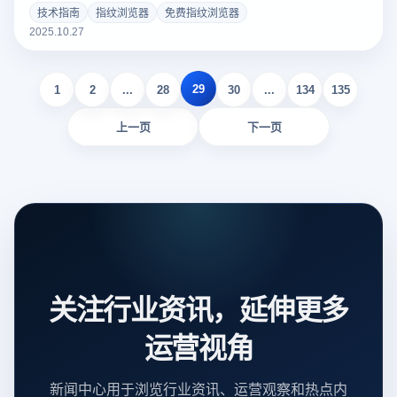
多环境隔离、代理集成、自动化任务），分析其在电商、营销
技术指南
指纹浏览器
免费指纹浏览器
等场景的应用优势。帮助用户理解如何利用指纹浏览器避免账
2025.10.27
号关联和提升在线安全。
29
1
2
...
28
30
...
134
135
上一页
下一页
关注行业资讯，延伸更多
运营视角
新闻中心用于浏览行业资讯、运营观察和热点内