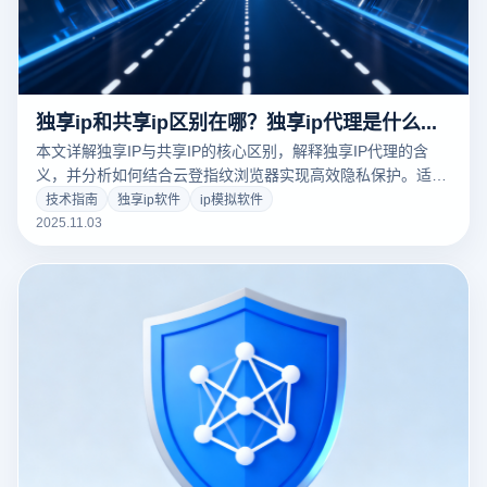
独享ip和共享ip区别在哪？独享ip代理是什么意思
本文详解独享IP与共享IP的核心区别，解释独享IP代理的含
义，并分析如何结合云登指纹浏览器实现高效隐私保护。适合
网络安全爱好者和从业者阅读，提升在线匿名性与稳定性。
技术指南
独享ip软件
ip模拟软件
2025.11.03