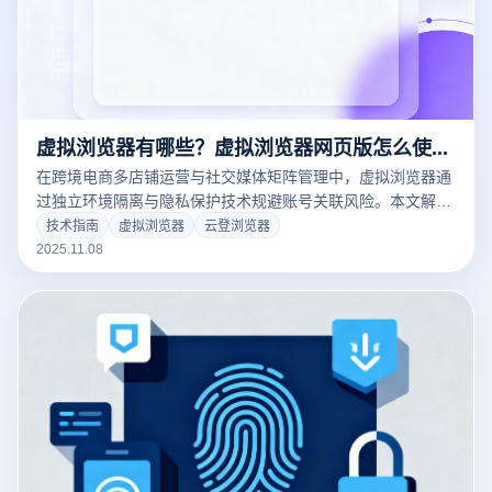
虚拟浏览器有哪些？虚拟浏览器网页版怎么使用？
在跨境电商多店铺运营与社交媒体矩阵管理中，虚拟浏览器通
过独立环境隔离与隐私保护技术规避账号关联风险。本文解析
虚拟浏览器核心类型（指纹浏览器/隔离浏览器等），提供网页
技术指南
虚拟浏览器
云登浏览器
版快速上手指南，并深度测评云登虚拟浏览器在多账号并行、
2025.11.08
功能适配及便捷性上的领先表现，助力高效安全运营。