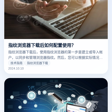
指纹浏览器下载后如何配置使用？
指纹浏览器下载后，使用指纹浏览器的第一步是建立或导入帐
户，以同步和管理浏览器指纹。然后，您可以根据实际情况设
置虚拟IP、浏览器指纹参数（如分辨率、时区、语言等）确保
技术指南
指纹浏览器下载
每个配置与目标平台之间没有相关矛盾。此外，还可以根据业
2024.10.10
务需要建立多个环境变量，以确保不同帐户或平台之间的无缝
切换。