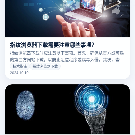
指纹浏览器下载需要注意哪些事项？
指纹浏览器下载时应注意以下事项。首先，确保从官方或可靠
的第三方网站下载，以防止恶意程序或病毒入侵。其次，查看
浏览器的最新版本信息，并选择适合您自己操作系统的版本。
技术指南
指纹浏览器下载
此外，您还应该了解浏览器的隐私政策和功能限制，以确保它
2024.10.10
满足您的使用需求。