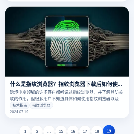
用场景有所不同。本文将探讨多开浏览器所需的配置要求，解
答显卡是否必要，并提供优化系统设置的建议，以确保最佳的
使用体验。
什么是指纹浏览器？指纹浏览器下载后如何使用？
跨境电商领域的许多客户都听说过指纹浏览器，并了解其防关
联的作用，但很多用户不知道具体如何使用指纹浏览器以及它
有哪些强大的功能。本文将分享云登指纹浏览器的相关使用方
技术指南
指纹浏览器
法和优势，帮助用户更好地利用这项技术。
2024.07.19
19
1
2
...
15
16
17
18