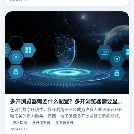
多开浏览器需要什么配置？多开浏览器需要显卡吗？
在现代数字环境中，多开浏览器已经成为许多人处理多开账户
和任务的得力助手。然而，为了确保多开浏览器实例能够顺畅
运行，系统配置需求显得尤为重要。这包括处理器（CPU）、
技术指南
多开浏览器
浏览器多开
内存、存储以及显卡等硬件配置，而显卡的需求则根据具体使
2024.08.06