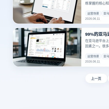
练掌握的核心知
评分，更关系到
表现。
运营场景
亚
2026.06.11
在亚马逊平台上
因素之一。很多
忽视了产品描述
住。其实，一套
运营场景
亚
2026.06.11
晰传递产品价值
愿。
上一页