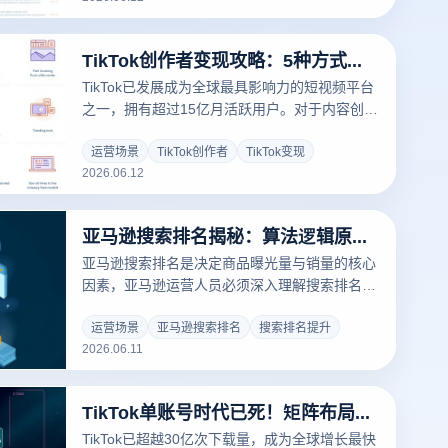
TikTok创作者变现攻略：5种方式让你月入过万
TikTok已发展成为全球最具影响力的短视频平台
之一，拥有超过15亿月活跃用户。对于内容创作
者而言，如何将流量转化为收益一直是核心课
题。无论是直播带货、广告分成还是品牌合作，
运营场景
TikTok创作者
TikTok变现
2026.06.12
变现路径的选择和运营策略的制定都至关重要。
本文将为您深度解析TikTok创作者变现的5种主
流方式，助您找到最适合的盈利模式。
亚马逊搜索排名揭秘：算法逻辑原来这么简单
亚马逊搜索排名是决定商品曝光量与销量的核心
因素，亚马逊运营人员必须深入理解搜索排名算
法的工作原理，才能在激烈的市场竞争中占据有
利位置。
运营场景
亚马逊搜索排名
搜索排名提升
2026.06.11
TikTok单账号时代已死！矩阵布局才是流量破局之道
TikTok已超越30亿次下载量，成为全球增长最快