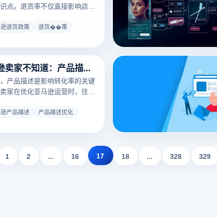
识点。退货率不仅直接影响店铺
产品的最终利润空间与长期排名
马逊退货政策
退货��策
99%的亚马逊卖家不知道：产品描述优化藏着多少转化率
，产品描述是影响转化率的关键
卖家在优化亚马逊运营时，往往
的重要性，导致流量来了却留不
优秀的亚马逊产品描述不仅能清
马逊产品描述
产品描述优化
，还能有效提升用户的购买意
17
1
2
...
16
18
...
328
329