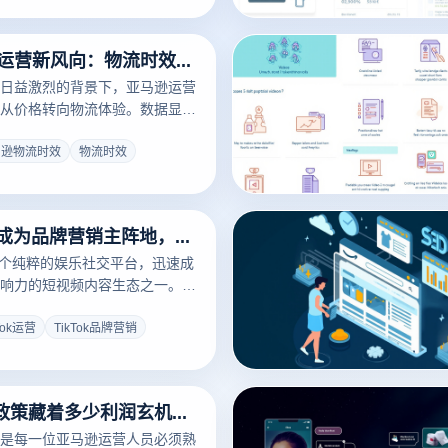
2026亚马逊运营新风向：物流时效竟比价格更重要
日益激烈的背景下，亚马逊运营
从价格转向物流体验。数据显
影响买家决策的第二大因素，仅
马逊物流时效
物流时效
TikTok竟然成为品牌营销主阵地，这波红利别再错过
从一个纯粹的娱乐社交平台，迅速成
响力的短视频内容生态之一。其
机制、年轻化的用户群体以及强
力，使其成为品牌和个人开展营
Tok运营
TikTok品牌营销
的战略阵地。
亚马逊退货政策藏着多少利润玄机？老卖家不会告诉你的真相
是每一位亚马逊运营人员必须熟