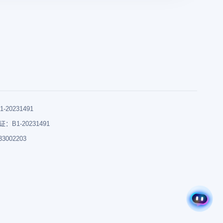
0231491
B1-20231491
002203