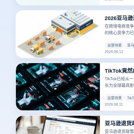
在跨境电商竞争
的核心竞争力已
示，物流时效是
次于产品评价。
运营场景
亚
2026.06.12
TikTok已经
长为全球最具影
独特的算法推荐
大的内容传播能
运营场景
Tik
2026.06.11
销推广不可忽视
亚马逊退货政策