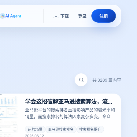
AI Agent
下载
登录
注册
共 3289 篇内容
学会这招破解亚马逊搜索算法，流量翻倍其实不难
亚马逊平台的搜索排名直接影响产品的曝光率和
销量，而搜索排名的算法因素复杂多变，令众多
卖家头疼不已。掌握算法逻辑是每一位亚马逊运
营必须精通的核心技能。
运营场景
亚马逊搜索排名
搜索排名提升
2026.06.12