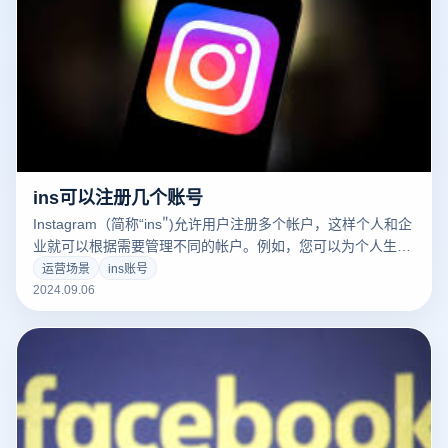
ins可以注册几个账号
Instagram（简称“ins")允许用户注册多个帐户，这样个人和企
业就可以根据需要管理不同的帐户。例如，您可以为个人生
活、工作项目或爱好建立单独的ins账号。但是，Instagram对
运营场景
ins账号
于每台设备中可登录的帐户数量有一定的限制，以确保良好的
2024.09.06
使用体验和遵循平台规定。下一步，我们将讨论如何在
Instagram上注册和管理多个帐户，以及相关的使用规则和注
意事项。