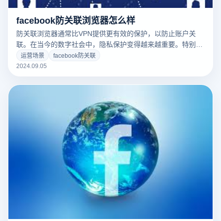
facebook防关联浏览器怎么样
防关联浏览器通常比VPN提供更有效的保护，以防止账户关
联。在当今的数字社会中，隐私保护变得越来越重要。特别是
在社交媒体平台上，如Facebook，客户希望保护个人隐私，
运营场景
facebook防关联
防止账户关联。与VPN通过改变IP地址来隐藏客户位置不同，
2024.09.05
防关联浏览器可以模拟不同的浏览器指纹，防止多个账户在同
一设备中被识别为关联。Facebook防关联浏览器怎么样？防
关联浏览器提供浏览器缓存，Cookies、插件与其他环境元素
的隔离使每个账户的操作看起来像是在不同的环境中进行的，
从而有效地降低了被识别为关联的风险。