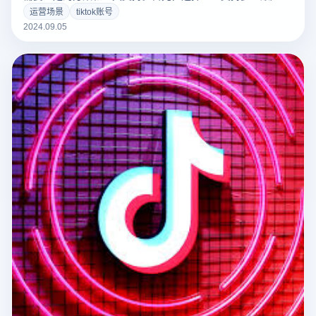
理的应用程序或浏览器是关键，可以帮助你同时登录和转换多
运营场景
tiktok账号
个账户。在使用这些工具时，确保每个账户都有独立的设置和
2024.09.05
内容策略，以防止混淆和提高效率。此外，使用数据分析工具
监控每个账户的性能，并保持一致的更新和互动，可以帮助您
更好地管理和优化多个TikTok账户的操作。