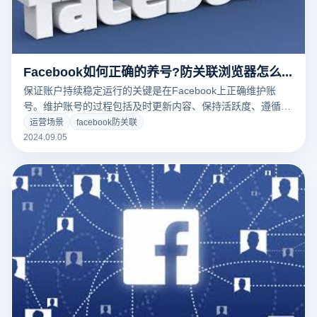
Facebook如何正确的养号?防关联浏览器怎么样?
保证账户持续稳定运行的关键是在Facebook上正确维护账
号。维护账号的过程包括及时更新内容、保持活跃度、遵循平
台规则等措施。首先，定期发布高质量的内容，与粉丝互动，
运营场景
facebook防关联
可以帮助建立良好的账号声誉。其次，遵循Facebook的社区
2024.09.05
标准和广告政策，防止发布违反规则的内容，是防止账户被屏
蔽的基本要求。此外，防止频繁的账户转换和异常操作，还可
以降低被平台监控和屏蔽的风险。常见的被屏蔽原因包括非法
操作(如虚假信息和恶意广告)、帐户活动异常(例如在短时间内
大量登录或操作)、以及与其它帐户的过度关联等。通过科学
合理的养号策略，您可以有效地降低帐户被封存的可能性，保
持帐户的健康和活跃。接下来讲解Facebook防关联浏览器怎
么样？