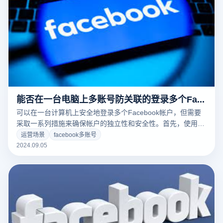
能否在一台电脑上多账号防关联的登录多个Facebook?
可以在一台计算机上安全地登录多个Facebook帐户，但需要
采取一系列措施来确保帐户的独立性和安全性。首先，使用不
同浏览器或浏览器的隐形模式可以帮助隔离每个帐户的登录信
运营场景
facebook多账号
息和活动，从而降低帐户之间的关联风险。其次，定期清除浏
2024.09.05
览器缓存和Cookies也是防止被检测为关联帐户的有效手段。
此外，考虑使用多个特殊帐户管理工具或防关联浏览器进一步
提高安全性，这些工具可以模拟不同的浏览器指纹，并通过平
台降低风险来解决Facebook多账号防关联的登录问题。