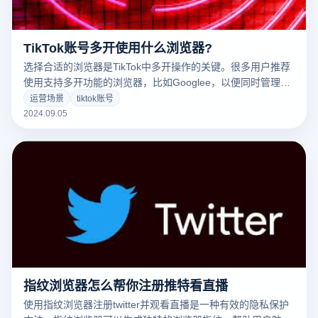
TikTok账号多开使用什么浏览器?
选择合适的浏览器是TikTok中多开操作的关键。很多用户推荐
使用支持多开功能的浏览器，比如Googlee，以便同时管理多
个TikTok账户。 Chrome、Mozilla Firefox或特殊的多开浏览器
运营场景
tiktok账号
应用程序。通过创建多个单独的浏览器窗口或用户配置文件，
2024.09.05
这些浏览器用户可以登录不同的TikTok帐号，从而便于转换和
管理多个帐户。与此同时，这些浏览器还提供了隐私保护和安
全策略，有助于防止帐户之间的关联问题，保证操作的安全性
和效率。
指纹浏览器怎么帮你注册推特看直播
使用指纹浏览器注册twitter并观看直播是一种有效的隐私保护