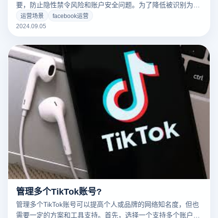
要，防止隐性禁令风险和账户安全问题。为了降低被识别为关
联账户的风险，首先要确保每个账户都使用不同的设备和网络
运营场景
facebook运营
环境。选择不同的IP地址和浏览器指纹可以显著降低关联概
2024.09.05
率。此外，防止同一设备同时登录多个账户，使用虚拟专用网
络（VPN）隐藏真实的IP地址，定期清除浏览器缓存和
Cookies，也是有效的防关联措施。通过这些策略，可以降低
平台识别和关联账号的风险，保证多个账号的安全运行。
管理多个TikTok账号?
管理多个TikTok账号可以提高个人或品牌的网络知名度，但也
需要一定的方案和工具支持。首先，选择一个支持多个账户管