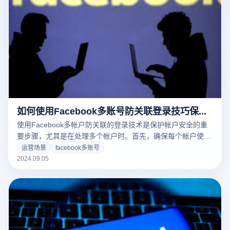
如何使用Facebook多账号防关联登录技巧保护您的账号安全?
使用Facebook多帐户防关联的登录技术是保护帐户安全的重
要步骤，尤其是在处理多个帐户时。首先，确保每个帐户使用
不同的浏览器或浏览器环境变量，这有助于防止同一设备上的
运营场景
facebook多账号
多个帐户被识别。其次，使用虚拟专用网络（VPN）或者代理
2024.09.05
服务器隐藏真实的IP地址，从而降低与IP地址关联联的风险。
同时，定期清除浏览器缓存和cookies可以防止跟踪数据的积
累。此外，保持每个账户的活动和个人信息单独，防止多个账
户同时登录同一设备，也有利于保护账户的安全。