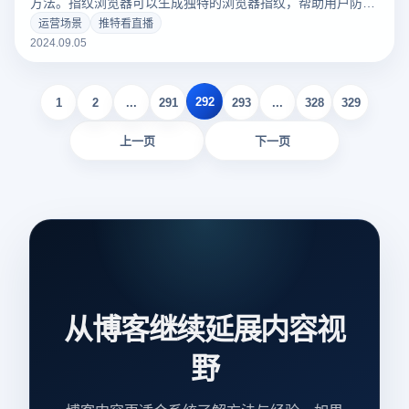
方法。指纹浏览器可以生成独特的浏览器指纹，帮助用户防止
被网站跟踪或识别。在注册twitter时，您可以使用指纹浏览器
运营场景
推特看直播
创建一个与实际浏览器不同的新的虚拟环境，以保护您的个人
2024.09.05
信息不被泄露。这样，您不仅可以成功完成注册，还可以以匿
名身份解决在推特怎么看直播，避免隐私风险和账户关联性。
292
1
2
...
291
293
...
328
329
上一页
下一页
从博客继续延展内容视
野