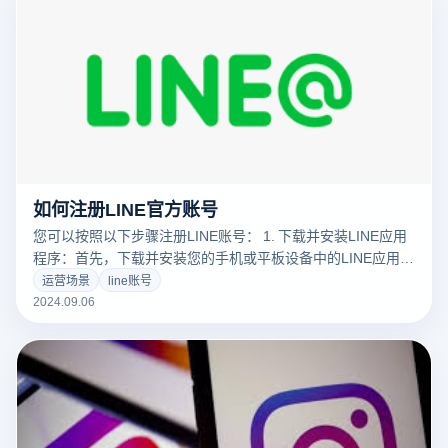
解释原因并提供相关确认，并努力消除禁令。一般来说，您可
以通过LINE的官方网站或应用程序中的帮助中心找到相关的客
户服务联系信息。 3. 上诉流程：按照上诉流程提交上诉，表明
您的账户没有违规，并附上有效证据（如聊天记录、交易凭证
等）。有时，系统会根据您的上诉重新审查禁令决定。 4. 等待
禁令结束：如果禁令是暂时的，您可以等待禁令结束后再次浏
览您的帐户。在此期间，防止使用其他违反规定的行为。
如何注册LINE官方账号
您可以按照以下步骤注册LINE账号： 1. 下载并安装LINE应用
程序：首先，下载并安装您的手机或平板设备中的LINE应用程
序。您可以在App中使用或者StoreGoogle 这个应用在Play商
运营场景
line账号
店中找到。 2. 建立LINE个人帐户：打开应用程序后，根据提
2024.09.06
示创建LINE个人帐户。假如你已经有了个人帐户，可以直接跳
过这个步骤。 3. 下载LINE官方帐户管理工具：浏览LINE官方
帐户管理平台(如LINE) Official Account Manager），并且根
据页面提示下载和安装管理工具，或者通过网页登录。 4. 注册
LINE官方账号:登录LINE官方账号管理工具后，点击“建立新账
号”按钮，输入公司名称、行业分类等信息。根据提示完成注