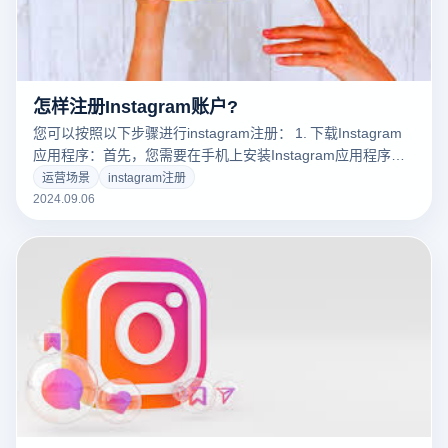
怎样注册Instagram账户?
您可以按照以下步骤进行instagram注册： 1. 下载Instagram
应用程序：首先，您需要在手机上安装Instagram应用程序。
你可以在苹果的App上使用 GoogleStore或安卓搜索“Play商
运营场景
instagram注册
店”Instagram”并且下载了。 2. 打开应用程序：下载完成后，
2024.09.06
点击应用程序图标打开Instagram。 3. 选择注册方式：在应用
程序的欢迎页面上，您将看到“用电子邮件或手机号码注册”的
选项。选择你喜欢的注册方式。 4. 输入基本信息:根据提示，
请输入电子邮件地址或手机号码、姓名和账号密码。登录名称
是您在Instagram上的显示名称，其他用户可以通过这个登录
名称找到您。 5. 设置个人信息:基本信息输入完成后，
Instagram会提示你设置个人信息。你可以上传一个个人头
像，填写个人介绍，或者在编辑之前绕过这一步。 6. 验证帐
户：Instagram将根据您选择的注册方式，向您的邮箱或手机
发送电子邮件或手机验证码。输入验证码以验证您的帐户。 7.
注册：验证结束后，您的Instagram帐户将成功注册。您可以