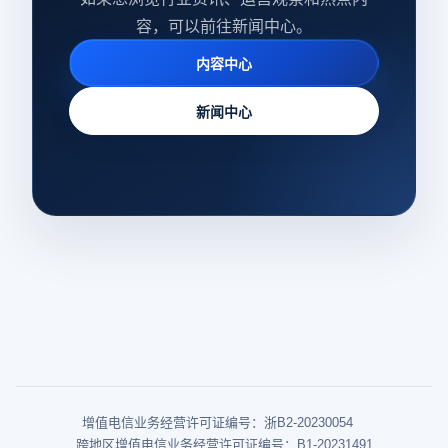
容，可以前往新闻中心。
内容中心
新闻中心
增值电信业务经营许可证编号：浙B2-20230054
跨地区增值电信业务经营许可证编号：B1-20231491