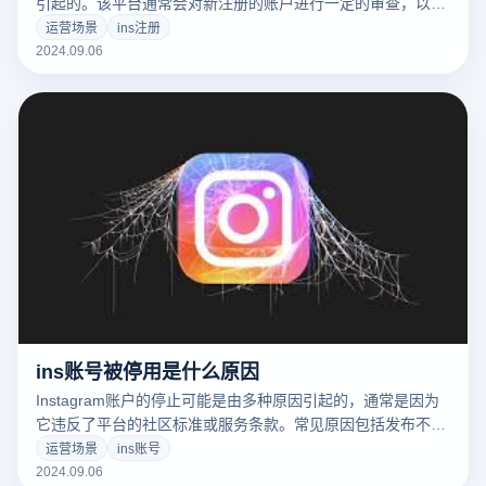
引起的。该平台通常会对新注册的账户进行一定的审查，以确
保遵循社区标准和服务条款。一些常见的原因包括异常注册活
运营场景
ins注册
动、涉嫌欺诈、使用非法基本信息或系统错误判断等。了解这
2024.09.06
些潜在的问题可以帮助你更好地了解如何避免类似的情况，并
制定适当的措施来恢复你的账户。接下来，我们将讨论新注册
账户被封的具体原因和相应的解决方案。
ins账号被停用是什么原因
Instagram账户的停止可能是由多种原因引起的，通常是因为
它违反了平台的社区标准或服务条款。常见原因包括发布不当
内容、恶意活动、频繁非法操作或账户安全等。理解这些因素
运营场景
ins账号
有助于客户防止违反规则，维护账户的正常使用。下一步，我
2024.09.06