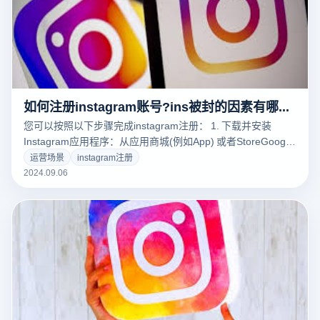
册。 5. 核实并设置帐户：根据平台要求，对帐户进行核实，并
填写相关业务信息和个人信息。 通过这种方式，你可以成功地
注册一个LINE官方帐户，并开始使用平台提供的各种营销和沟
通工具与客户进行互动。
如何注册instagram账号?ins被封的因素有哪些?
您可以按照以下步骤完成instagram注册： 1. 下载并安装
Instagram应用程序：从应用商城(例如App) 或者StoreGoogle
Play）下载Instagram应用程序并进行施工。 2. 选择注册方
运营场景
instagram注册
式：打开应用程序后，您可以选择使用电子邮件地址、手机号
2024.09.06
码或Facebook帐户进行注册。 3. 输入个人信息：填写基本个
人信息，请根据需要输入的电子邮件地址或手机号码，设置帐
户密码。 4. 完成注册和帐户验证：提交注册信息后，
Instagram将向您的电子邮件或手机发送验证信息。验证结束
后，您将成功创建Instagram帐户。