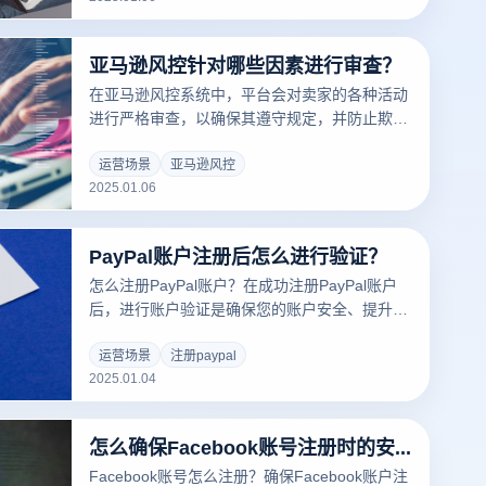
中的关键应用：
亚马逊风控针对哪些因素进行审查？
在亚马逊风控系统中，平台会对卖家的各种活动
进行严格审查，以确保其遵守规定，并防止欺诈
和滥用行为。亚马逊主要关注以下几个关键因
素，卖家应特别注意：
运营场景
亚马逊风控
2025.01.06
PayPal账户注册后怎么进行验证？
怎么注册PayPal账户？在成功注册PayPal账户
后，进行账户验证是确保您的账户安全、提升交
易信任度并激活完整功能的关键步骤。验证过程
不仅可以帮助确认您的身份，还能确保您的支付
运营场景
注册paypal
2025.01.04
方式（如银行卡或信用卡）有效，以便顺利进行
支付和收款操作。为了保证账户的安全性和正常
使用，PayPal通常要求进行几项重要的验证操
怎么确保Facebook账号注册时的安全性？
作，包括电子邮件验证、身份认证、银行卡绑定
以及启用双因素认证等。接下来，我们将详细介
Facebook账号怎么注册？确保Facebook账户注