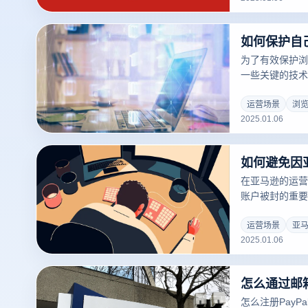
为了有效保护浏
一些关键的技术
览器 时，如何
运营场景
浏
2025.01.06
在亚马逊的运营
账户被封的重要
严格监控，尤其
面。为了确保账
运营场景
亚
2025.01.06
被封店，跨境电
施。云登指纹浏
账户隔离和隐私
怎么通过邮箱
些风险。以下是
怎么注册PayP