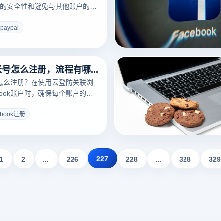
的安全性和避免与其他账户的关
，特别是在使用云登防关联浏览
过云登防关联浏览器注册PayPal
aypal
，确保您可以在不泄露隐私的情
册：
Facebook账号怎么注册，流程有哪些？
账号怎么注册？在使用云登防关联浏
book账户时，确保每个账户的独
至关重要。云登浏览器的防关联
免多个账户被平台识别为同一用
ebook注册
户被封禁或关联的风险。以下是
览器注册Facebook账户的详
227
1
2
...
226
228
...
328
329