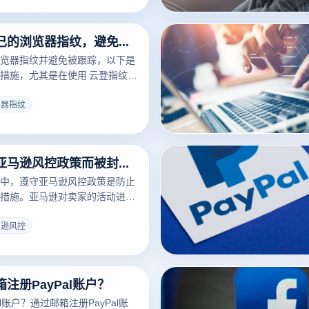
如何保护自己的浏览器指纹，避免被追踪？
览器指纹并避免被跟踪，以下是
措施，尤其是在使用 云登指纹浏
通过这些措施提升隐私保护：
览器指纹
如何避免因亚马逊风控政策而被封店？
中，遵守亚马逊风控政策是防止
措施。亚马逊对卖家的活动进行
是在避免欺诈、假冒和滥用方
户安全并避免因违反平台政策而
马逊风控
商卖家必须采取一系列有效的措
览器通过其强大的防关联技术、
保护功能，能够帮助卖家规避这
注册PayPal账户？
一些关键的步骤：
al账户？通过邮箱注册PayPal账