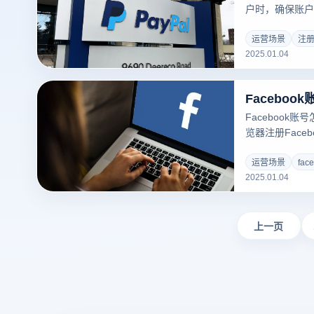
户时，确保账户
联是非常重要的
器时。以下是通
运营场景
注册p
2025.01.04
账户的详细步骤
况下顺利完成注
Facebook
览器注册Face
立性与隐私保护
功能能够有效避
运营场景
fac
2025.01.04
户，从而降低账
通过云登防关联浏
细步骤：
上一页