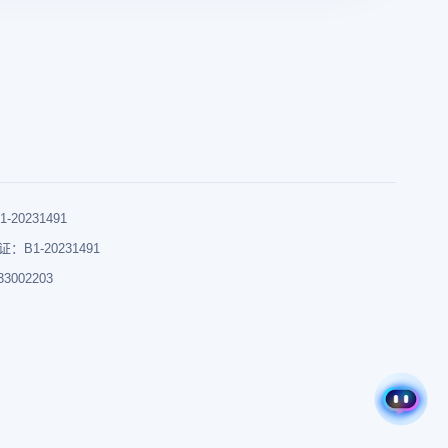
0231491
B1-20231491
002203