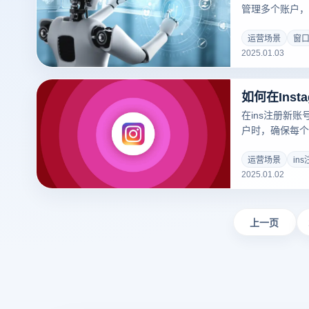
管理多个账户，
营领域。以下是
详细解析：
运营场景
窗
2025.01.03
如何在Inst
在ins注册新
户时，确保每个
账户非常重要。
高效、安全地完
运营场景
in
2025.01.02
当导致账户被封
浏览器注册Ins
上一页