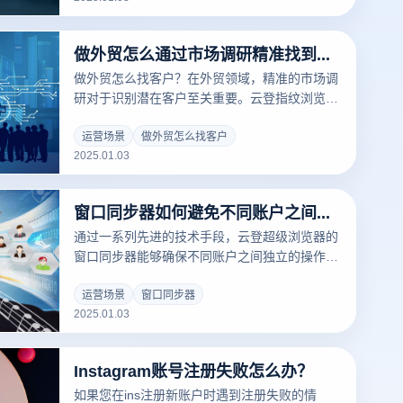
析来提升精度，并结合云登指纹浏览器的应用来
实现这一目标：
做外贸怎么通过市场调研精准找到客户？
做外贸怎么找客户？在外贸领域，精准的市场调
研对于识别潜在客户至关重要。云登指纹浏览器
为外贸企业提供了强大的功能，帮助他们通过多
账户管理、数据捕捉、广告投放等手段，有效进
运营场景
做外贸怎么找客户
2025.01.03
行市场调研并找到潜在客户。以下是几种利用云
登指纹浏览器进行精准市场调研的方式，以帮助
企业更好地识别目标客户：
窗口同步器如何避免不同账户之间的关联问题？
通过一系列先进的技术手段，云登超级浏览器的
窗口同步器能够确保不同账户之间独立的操作环
境，从而有效避免账户关联问题。以下是一些关
键功能和机制：
运营场景
窗口同步器
2025.01.03
Instagram账号注册失败怎么办？
如果您在ins注册新账户时遇到注册失败的情