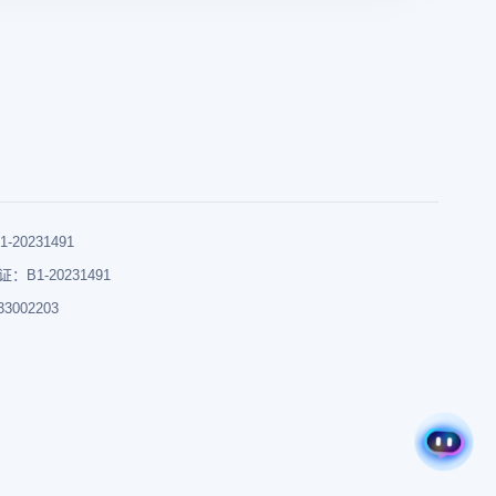
0231491
B1-20231491
002203