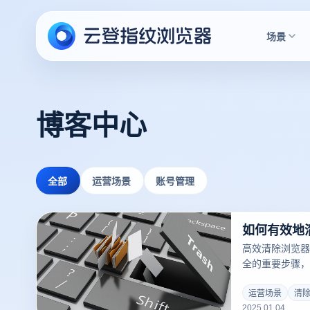
场景
博客中心
全部
运营场景
账号管理
如何有效地清
高效清除浏览器中
全的重要步骤，
感操作时。云登
助用户轻松清除c
运营场景
清除c
2025.01.04
户间的联系。以