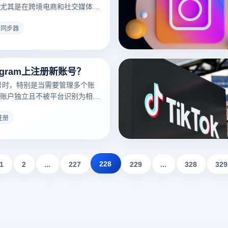
尤其是在跨境电商和社交媒体运
窗口同步器如何实现这一功能的
口同步器
agram上注册新账号？
账号时，特别是当需要管理多个账
账户独立且不被平台识别为相关
使用云登指纹浏览器可以帮助您
成注册过程，同时避免因操作不
s注册
禁或限制。以下是使用云登指纹
tagram新账户的步骤：
228
1
2
...
227
229
...
328
329