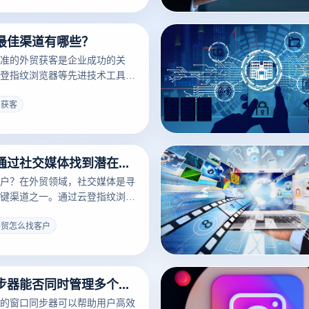
最佳渠道有哪些？
准的外贸获客是企业成功的关
登指纹浏览器等先进技术工具，
过多样的渠道高效接触和吸引潜
一些最佳的外贸客户获取渠道，
贸获客
浏览器的应用，帮助企业提升客
安全性：
做外贸怎么通过社交媒体找到潜在客户？
户？在外贸领域，社交媒体是寻
键渠道之一。通过云登指纹浏览
、隐私保护以及相关功能，外贸
高客户获取的效率和安全性。以
外贸怎么找客户
帮助外贸企业通过社交媒体找到
使用窗口同步器能否同时管理多个账号？
的窗口同步器可以帮助用户高效