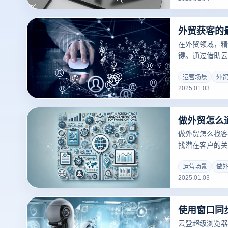
cookie的步骤：
外贸获客的
在外贸领域，精
键。通过借助云
外贸公司能够通
在客户。以下是
运营场景
外
2025.01.03
并结合云登指纹
户获取的效率和
做外贸怎么找客
找潜在客户的关
器的多账户管理
企业能够有效提
运营场景
做
2025.01.03
下是一些方法，
潜在客户：
云登超级浏览器