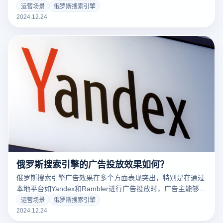
面起着至关重要的作用。优化不仅涉及网站的技术和内容，还
运营场景
俄罗斯搜索引擎
需考虑俄罗斯用户的搜索习惯以及Yandex的排名算法要求。
2024.12.24
与此同时，利用云登指纹浏览器，跨境电商企业可以更有效地
管理多个账户，进行市场调查，并确保SEO策略的实施更加高
效和安全。
俄罗斯搜索引擎的广告投放效果如何？
俄罗斯搜索引擎广告效果在多个方面表现突出，特别是在通过
本地平台如Yandex和Rambler进行广告投放时，广告主能够获
得更精准的市场定位和更高的转化率。随着俄罗斯互联网用户
运营场景
俄罗斯搜索引擎
的逐步增长，尤其是移动端的普及，俄罗斯搜索引擎广告已经
2024.12.24
成为跨境电商、品牌推广和市场营销的重要渠道。