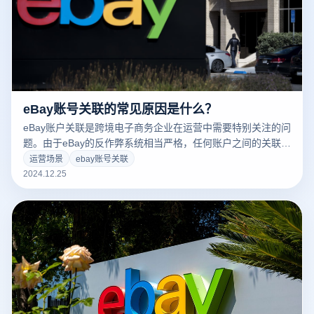
eBay账号关联的常见原因是什么？
eBay账户关联是跨境电子商务企业在运营中需要特别关注的问
题。由于eBay的反作弊系统相当严格，任何账户之间的关联都
可能导致账户被封禁或限制。为避免这一风险，企业可以使用
运营场景
ebay账号关联
云登电子商务浏览器来管理多个账户，并采取有效的措施。首
2024.12.25
先，我们需要了解eBay账户关联的常见原因，以便及时采取防
范措施。以下是导致eBay账户关联的一些主要原因：