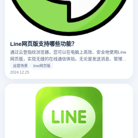
Line网页版支持哪些功能？
通过云登指纹浏览器，您可以在电脑上高效、安全地使用Line
网页版，实现无缝的在线通信体验。无论是发送消息、管理群
聊还是进行语音视频通话，Line网页版都为用户提供了丰富的
运营场景
line网页版
功能，确保您能够轻松管理所有聊天和通信需求。以下是Line
2024.12.25
网页版的主要功能以及如何利用云登指纹浏览器最大化其优
势：