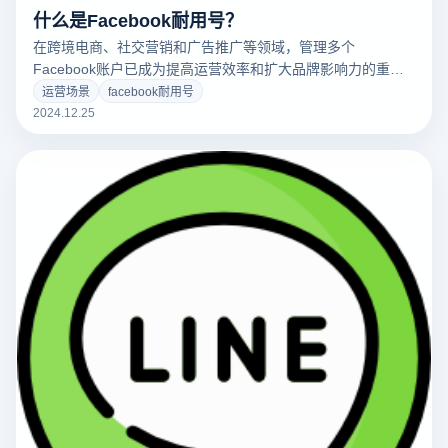
什么是Facebook耐用号？
在跨境电商、社交营销和广告推广等领域，管理多个
Facebook账户已成为提高运营效率和扩大品牌影响力的重要
策略。然而，Facebook的严格规则和反作弊机制使得多个账
运营场景
facebook耐用号
户的管理变得复杂和高风险。如果多个账户之间存在关联或操
2024.12.25
作异常，平台极有可能检测并禁止相关账户。因此，
Facebook耐用号成为了许多商家和营销人员的首选，能够有
效防止封号或限制，确保账户稳定、长期使用。