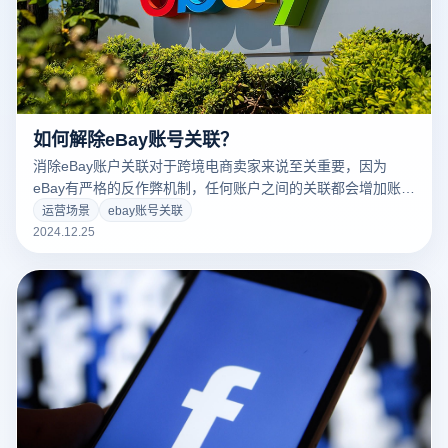
如何解除eBay账号关联？
消除eBay账户关联对于跨境电商卖家来说至关重要，因为
eBay有严格的反作弊机制，任何账户之间的关联都会增加账户
被封禁的风险。使用云登电子商务浏览器可以帮助卖家有效管
运营场景
ebay账号关联
理多个eBay账户，避免账户之间的关联问题。以下是通过云登
2024.12.25
电子商务浏览器消除eBay账户关联的几个关键步骤：