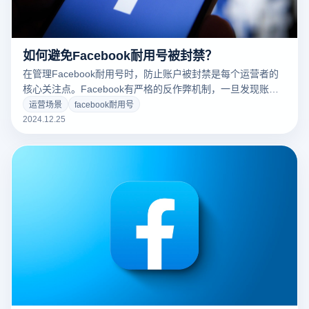
如何避免Facebook耐用号被封禁？
在管理Facebook耐用号时，防止账户被封禁是每个运营者的
核心关注点。Facebook有严格的反作弊机制，一旦发现账户
之间的关联或异常行为，平台可能会对账户进行封禁或限制。
运营场景
facebook耐用号
为了有效避免这一风险，使用云登指纹浏览器能大大提高账户
2024.12.25
的安全性，并通过以下方式降低被封禁的概率：