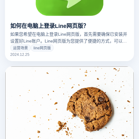
如何在电脑上登录Line网页版？
如果您希望在电脑上登录Line网页版，首先需要确保已安装并
设置好Line账户。Line网页版为您提供了便捷的方式，可以直
接通过浏览器与朋友聊天，管理消息，而无需依赖手机。以下
运营场景
line网页版
是通过云登指纹浏览器登录Line网页版的简易步骤：
2024.12.25