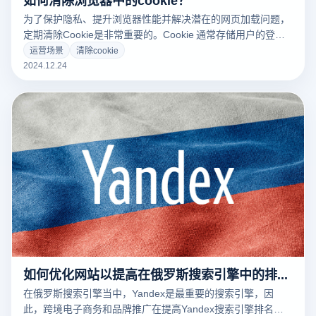
为了保护隐私、提升浏览器性能并解决潜在的网页加载问题，
定期清除Cookie是非常重要的。Cookie 通常存储用户的登录
信息、浏览历史和其他偏好设置，虽然它们有助于提升用户体
运营场景
清除cookie
验，但在某些情况下也可能导致隐私泄露或影响浏览器速度。
2024.12.24
如何优化网站以提高在俄罗斯搜索引擎中的排名？
在俄罗斯搜索引擎当中，Yandex是最重要的搜索引擎，因
此，跨境电子商务和品牌推广在提高Yandex搜索引擎排名方