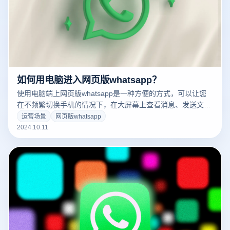
如何用电脑进入网页版whatsapp？
使用电脑端上网页版whatsapp是一种方便的方式，可以让您
在不频繁切换手机的情况下，在大屏幕上查看消息、发送文件
或与多个联系人聊天。只需通过简单的二维码扫描操作，即可
运营场景
网页版whatsapp
将手机上的whatsapp与计算机同步，无论是日常沟通还是工
2024.10.11
作管理，都可以在计算机上高效完成。本文将详细介绍如何使
用计算机进入whatsapp的网页版本，以帮助您快速开始。