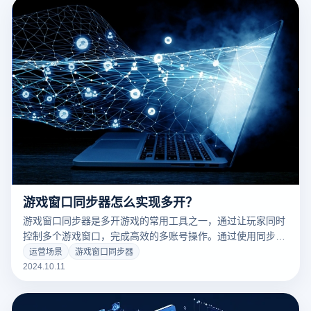
常见的免费环境指纹浏览器，并比较其功能、优缺点和适用场
景。
游戏窗口同步器怎么实现多开？
游戏窗口同步器是多开游戏的常用工具之一，通过让玩家同时
控制多个游戏窗口，完成高效的多账号操作。通过使用同步
器，玩家可以在一个主窗口操作，而其他窗口可以同时执行相
运营场景
游戏窗口同步器
同的指令，无需逐个切换窗口手动操作。这种多开启方式广泛
2024.10.11
应用于多人在线游戏、刷资源或团队任务，大大提高了操作效
率。本文将介绍如何多开游戏窗口同步器，并带您了解其具体