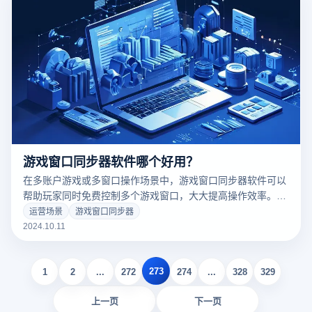
操作流程和注意事项，帮助您高效管理多个游戏账号。
游戏窗口同步器软件哪个好用？
在多账户游戏或多窗口操作场景中，游戏窗口同步器软件可以
帮助玩家同时免费控制多个游戏窗口，大大提高操作效率。无
论是挂机、刷资源，还是复杂的多角色管理，适当的同步器软
运营场景
游戏窗口同步器
件都可以简化操作，减少手动重复操作的麻烦。然而，市场上
2024.10.11
有各种不同的游戏窗口同步器，如何选择一个易于使用和适合
自己需求的软件是玩家普遍关心的问题。本文将介绍几个主流
273
的游戏窗口同步器软件，并比较它们的功能、使用体验和适用
1
2
...
272
274
...
328
329
场景，以帮助您找到最合适的选择。
上一页
下一页