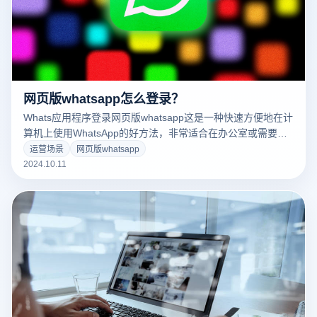
网页版whatsapp怎么登录？
Whats应用程序登录网页版whatsapp这是一种快速方便地在计
算机上使用WhatsApp的好方法，非常适合在办公室或需要同
时处理手机和计算机任务之后。为了登录Whats应用程序的网
运营场景
网页版whatsapp
页版本，您需要扫描计算机上的二维码，将手机和WhatsApp
2024.10.11
Web同步。本文将详细介绍如何一步步完成Whatsapp。 Web
登录，包括必要的设备和操作步骤，帮助您快速使用
Whatsapp在计算机上聊天和管理信息。