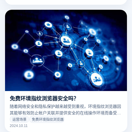
多平台运营尤为实用。市场上有很多浏览器专门为多账户操作
设计，提供单独的指纹环境、防关联技术等功能。本文将为您
介绍几款支持多账户的主流浏览器，并对其功能和优缺点进行
比较，帮助您选择工具。
免费环境指纹浏览器安全吗？
随着网络安全和隐私保护越来越受到重视，环境指纹浏览器因
其能够有效防止帐户关联并提供安全的在线操作环境而备受关
注。尽管市场上有许多免费环境指纹浏览器可供选择，但它们
运营场景
免费环境指纹浏览器
的安全性往往会引起客户的焦虑。免费软件在数据保护、隐私
2024.10.11
安全和功能稳定性方面可能存在差异，用户在选择时需要仔细