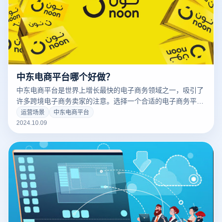
中东电商平台哪个好做？
中东电商平台是世界上增长最快的电子商务领域之一，吸引了
许多跨境电子商务卖家的注意。选择一个合适的电子商务平台
进入中东市场尤为重要，因为不同的平台在用户基础、类别偏
运营场景
中东电商平台
好、支付方式和物流支持方面都有自己的优势。以下是一些在
2024.10.09
中东市场表现突出的电子商务平台： 1. Souq(现在是亚马逊中
东)：Souq作为中东最大的电子商务平台之一，在被亚马逊收
购后，整合了全球物流和支付系统，是进入中东市场的首选平
台之一。 2. Noon：覆盖我国海湾合作委员会的本地竞争力强
的电子商务平台（GCC），为新卖家提供本地化支持和灵活的
支付方式。 3. Jumia：在北非的一些地区，特别是在埃及等市
场，有广泛的用户群，适合扩大到中东和非洲。 4. Namshi：
专注于时尚和生活习惯商品，面向年轻消费者，适合跨境时尚
卖家。 根据市场定位和目标市场，选择合适的平台可以帮助跨