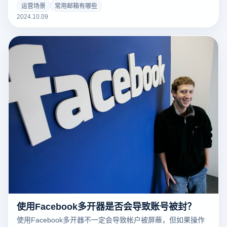
有许多电子邮件服务可供选择，在功能、存储空间和安全性方
运营场景
常用邮箱有哪些
面各有优势。以下是包括个人和企业客户在内的五个常用电子
2024.10.09
邮件列表的热门选择: 1. Gmail：谷歌的邮箱以其简单的界面、
强大的过滤功能和与其它谷歌服务的无缝融合而闻名。 2.
Outlook：在公司用户中，微软提供的电子邮件服务非常受欢
迎，非常适合与Office套件相结合。 3. Yahoo Mail：具有强大
的存储空间和垃圾邮件过滤功能，是一种老式的免费邮箱服
务。 4. ProtonMail：以端到端加密为特征，专为注重隐私的用
户设计。 5. Zoho Mail：为企业客户提供无广告的专业邮件服
务，并支持多种合作工具。 这类邮箱服务各有其独特的优势，
用户可以根据自己的需要选择最合适的服务。
使用Facebook多开器是否会导致账号被封？
使用Facebook多开器不一定会导致帐户被屏蔽，但如果操作