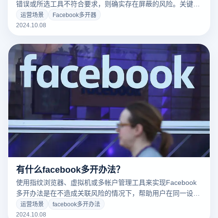
错误或所选工具不符合要求，则确实存在屏蔽的风险。关键在
于多开器的安全性和防关联机制。高质量的多开工具（如指纹
运营场景
Facebook多开器
浏览器）通常具有独立的浏览器指纹模拟和代理IP功能，可以
2024.10.08
为每个帐户建立一个单独的虚拟环境，从而降低被Facebook
检查为批量操作的风险。然而，如果使用不安全的多开工具，
或者Facebook系统可能不会为每个帐户分配不同的IP地址和
浏览器指纹。
有什么facebook多开办法？
使用指纹浏览器、虚拟机或多帐户管理工具来实现Facebook
多开办法是在不造成关联风险的情况下，帮助用户在同一设备
中同时登录多个Facebook帐户。指纹浏览器，多登多开浏览
运营场景
facebook多开办法
器，是一种常见而有效的解决方案，它可以为每个帐户建立一
2024.10.08