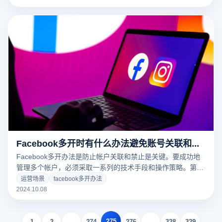
个独立的浏览环境，模拟不同的设备指纹和IP地址，确保每个
帐户看起来都像是由不同的用户在不同的设备上操作。另外，
还可以使用虚拟机软件，将每个帐户分配到不同的虚拟工具或
管理机上进行。
Facebook多开时有什么办法避免账号关联和封禁？
Facebook多开办法是防止帐户关联和禁止是关键。要成功地
管理多个帐户，必须采取一系列的技术手段和操作策略。第
一，可利用指纹浏览器(众多登多开浏览器)为每个帐户建立单
运营场景
facebook多开办法
独的虚拟环境，通过模拟不同的浏览器指纹、IP地址和时区，
2024.10.08
确保每个帐户都能在Facebook平台上反映出来自不同设备和
位置的单个客户。第二，利用优质的代理IP服务，防止多个帐
275
户同时使用相同的IP地址，减少Facebook检验对每个帐户进
1
2
...
274
276
...
328
329