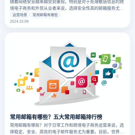
随着网络安全越来越受到重视，特别是对于处理敏感信息的跨
境电子商务和外贸从业者来说，选择安全性高的邮箱服务尤为
重要。常用邮箱有哪些？安全性高的邮箱通常具有强大的加密
运营场景
常用邮箱有哪些
机制、防垃圾邮件功能、两步验证和隐私保护功能。以下是一
2024.10.09
些高安全性的常见邮箱建议： 1. ProtonMail：以端到端加密为
特点，保证邮件在发送和接收过程中始终保持隐私，适合注重
隐私的用户。 2. Tutanota：与ProtonMail类似，在不显示广告
的情况下，提供全面的加密服务，同时保护用户的通信隐私。
3. Zoho Mail：为用户提供包括加密、两步验证和数据隐私保
护在内的高安全解决方案。 4. Outlook (微软邮箱)：通过反钓
鱼和反恶意程序技术等企业级安全措施，提供安全的邮件服
务。 5. StartMail：支持匿名注册端到端加密，以安全和隐私保
护为核心，特别适合个人用户和企业使用。 这类邮箱在安全性
和隐私保护方面表现良好，适合需要高度保密的客户。
常用邮箱有哪些？五大常用邮箱排行榜
常用邮箱有哪些？对于日常工作和跨境电子商务运营来说，选
择稳定、安全、高效的电子邮件服务尤为重要。目前，世界上