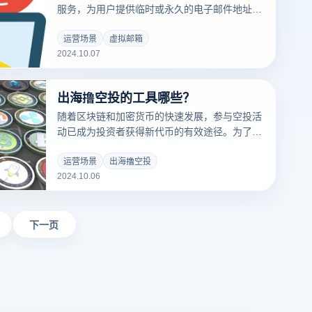
服务，为用户提供临时或永久的电子邮件地址。
用户可以通过虚拟电子邮件接收和发送电子邮
件，而无需暴露他们的真实电子邮件地址。这项
运营场景
虚拟邮箱
2024.10.07
服务在保护隐私、减少垃圾短信和在不可靠的平
台上注册方面特别有用。虚拟电子邮件可以帮助
用户管理不同的电子邮件账户，提高信息安全
出海撸空投的工具哪些？
性，有效防止个人信息泄露。接下来，我们将讨
论虚拟电子邮件的具体功能及其在日常生活中的
随着区块链和加密货币的快速发展，参与空投活
使用场景。
动已成为投资者获得新代币的有效途径。为了更
有效地进行出海撸空投，许多工具和平台应运而
生。这些工具不仅可以帮助用户跟踪最新的空投
运营场景
出海撸空投
2024.10.06
信息，还可以简化处理过程，管理多个钱包地
址。接下来，我们将讨论一些常用的海上空投工
具，以帮助您更好地抓住这个机会，实现投资升
值。
下一页