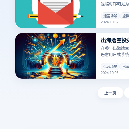
保护账户的重要
是临时邮箱尤为
更安全地注册和使
期服务，用户可
的同时接收和发
运营场景
虚
2024.10.07
短期目的，通常
于接收一次性电
通过查看电子邮
出海撸空投
和功能特征，可
邮件还是临时电
在参与出海撸空
绍如何识别和区
恶意用户或系统
户在需要选择时
巫通常通过监控
止某些客户的参
运营场景
出
2024.10.06
可以帮助保护您
们将讨论一些方
活动中被女巫盯
励。
上一页