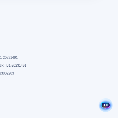
0231491
B1-20231491
002203