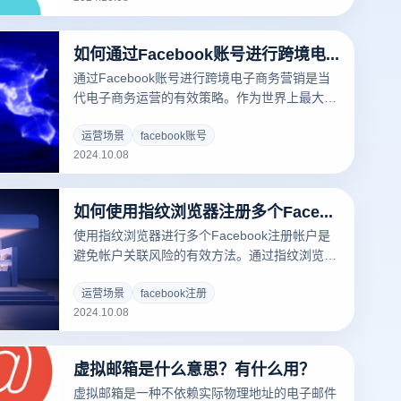
缓存和Cookies，或者使用无缝模式防止跟踪。
此外，通过指纹浏览器或代理IP工具，将不同的
如何通过Facebook账号进行跨境电商营销？
IP地址和虚拟浏览环境分配给每个设备，进一步
提高注册安全性。最后，确保每个账户都使用单
通过Facebook账号进行跨境电子商务营销是当
独的电子邮件或手机号码进行注册，以防止重复
代电子商务运营的有效策略。作为世界上最大的
带信息。
社交平台，Facebook拥有庞大的用户基础和强
大的广告工具，可以帮助商家准确定位目标客
运营场景
facebook账号
2024.10.08
户。首先，商家可以利用Facebook的广告系
统，建立多样化的广告内容，以吸引不同地区的
客户。其次，通过建立品牌页面和参与相关社
如何使用指纹浏览器注册多个Facebook账户？
区，商家可以与潜在用户互动，提高品牌知名
度。此外，利用Facebook的市场功能，商家可
使用指纹浏览器进行多个Facebook注册帐户是
以直接销售。
避免帐户关联风险的有效方法。通过指纹浏览
器，用户可以为每个Facebook帐户建立一个独
立的虚拟环境，这样每个帐户都有不同的浏览器
运营场景
facebook注册
2024.10.08
指纹和IP地址。首先，客户需要下载并安装指纹
浏览器，然后通过浏览器申请帐户，以确保每次
创建新帐户时使用不同的身份信息和网络环境。
虚拟邮箱是什么意思？有什么用？
这种方法不仅可以提高注册的成功率，还可以有
效防止Facebook的反作弊机制检测到账户。
虚拟邮箱是一种不依赖实际物理地址的电子邮件