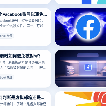
都能在Facebook平台上反映
和位置的单个客户。第二，利用
如何管理多个Facebook账号以避免关联风险？
服务，防止多个帐户同时使用相同
Facebook检验对每个帐户进行
cebook帐号，避免关联风险，
的风险控制。
个帐户的独立性。第一，可以使
工具，通过模拟不同的浏览器指
为每个帐户建立一个单独的虚拟环
ebook账号
book检测到这些帐户由同一设备
二，每个帐户应选择唯一的基本
的电子邮件、手机号码、头像
ok注册时如何避免被封号？
的可能性。最后，防止频繁在同
换帐户，并遵循Facebook的
k注册时，避免被封号是许多用户关
保证明每个帐户。
为了降低被封禁的风险，用户可
防措施。首先，确保使用真实且
进行注册，避免使用虚假的姓名
ebook注册
于提高账户的可信度。其次，利
工具创建多个独立的虚拟环境，
号之间的关联检测。此外，遵循
海外邮箱如何判断是虚拟邮箱还是临时邮箱？
的使用规范，避免进行过于频繁的活
好友请求或发布相似内容，也是
外邮箱时，了解它是虚拟邮箱还