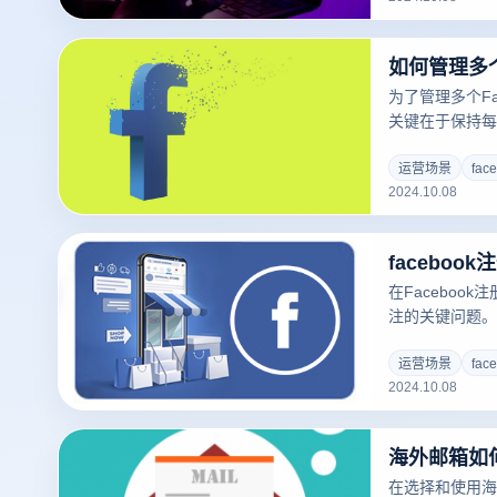
区，确保每个帐户
出来自不同设备
优质的代理IP
的IP地址，减少
为了管理多个Fa
的频率进行切换
关键在于保持每
用指纹浏览器等
纹和IP地址，
运营场景
fac
2024.10.08
境，避免Face
和网络登录。第
信息，包括不同
facebo
等，以防止关联
一设备和网络上切
在Faceboo
应用政策，以确
注的关键问题。
以采取一系列预
独特的个人信息
运营场景
fac
2024.10.08
或照片，这有助
用指纹浏览器等
可以有效防止账
Facebook
动，如发送大量
在选择和使用海