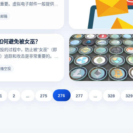
策略。通过这些方法，用户能够
重要。虚拟电子邮件一般提供长
Facebook账户。
以在保护用户真实电子邮件地址
送电子邮件。临时电子邮件用于
拟邮箱
具有较短的有效期，专门设计用
子邮件，如注册确定或验证码。
件的域名、注册要求、使用寿命
如何避免被女巫？
以有效判断电子邮件是虚拟电子
子邮件。接下来，我们将详细介
投的过程中，防止被“女巫”（即
分这两种电子邮件类型，以便用
）追踪和攻击是非常重要的。女
。
钱包地址和活动模式来识别和阻
与。因此，采取相应的保护措施
海撸空投
的帐户安全和隐私。接下来，我
案和技巧，以帮助用户降低空投
上的风险，并确保成功获得奖
276
1
2
...
275
277
...
328
329