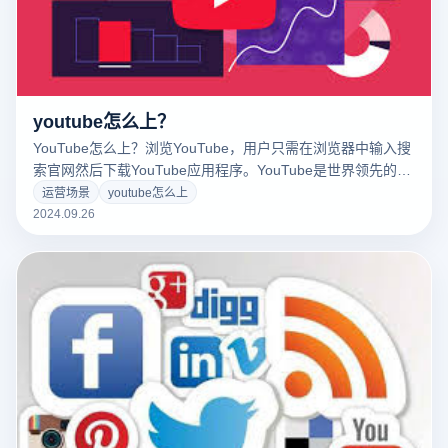
youtube怎么上？
YouTube怎么上？浏览YouTube，用户只需在浏览器中输入搜
索官网然后下载YouTube应用程序。YouTube是世界领先的视
频共享平台，提供丰富多样的内容，包括音乐视频、教育课
运营场景
youtube怎么上
程、综艺节目等。用户可以通过注册账户创建个人频道，上传
2024.09.26
视频、评论和订阅其他频道。YouTube为用户提供了一个方便
广阔的空间，无论是寻找特定的视频内容还是分享自己的创
作。