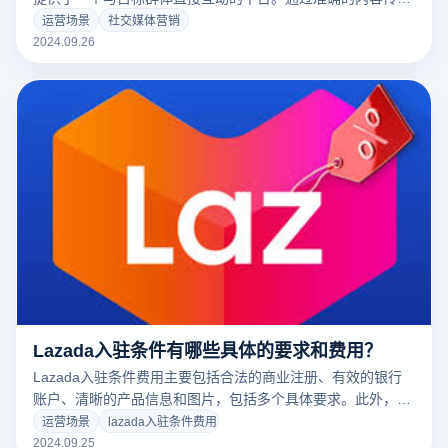
和广告营销，品牌可以快速提高知名度，吸引更多潜在客户的
运营场景
社交媒体营销
关注和参与。借助社交媒体的普遍覆盖，品牌不仅可以提高曝
2024.09.26
光率，还可以建立更深层次的用户关系，实现可持续增长。
Lazada入驻条件有哪些具体的要求和费用？
Lazada入驻条件费用主要包括合法的商业注册、有效的银行
账户、清晰的产品信息和图片，包括多个具体要求。此外，商
家需要提供相关的税务信息和联系方式，以确保合规运营。在
运营场景
lazada入驻条件费用
成本方面，Lazada一般收取进入费和销售佣金，佣金率因商
2024.09.25