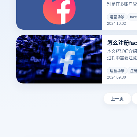
别是在多账户管
用户的账户安全
每个账户建立单
运营场景
fa
2024.10.02
户之间的关联性
器还可以隐藏客
别客户的真实身
怎么注册fac
用户更好地确保
本文将详细介绍怎
过程中需要注意的
连接朋友、分享
这个过程比较简
运营场景
注册f
2024.09.30
比如名称、电子
日、性别。完成
子邮件或手机号
性。了解注册流
上一页
Facebook上