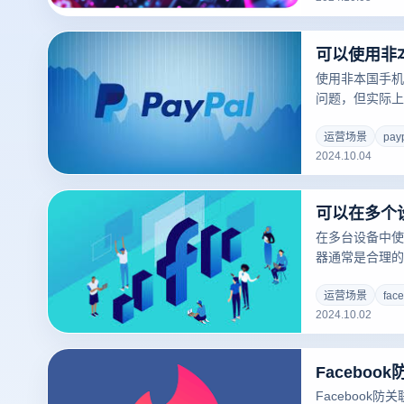
用，让用户可以
止关联风险。此
容忽视。快速输
空投的效率。最
使用非本国手机
功能，也可以使
问题，但实际上
提供与账户所在
这是为了保证账
运营场景
pay
2024.10.04
份认证和账户恢
能会使用非本国
与注册区域一致
到的麻烦或限制
以帮助用户更顺利
在多台设备中使用
器通常是合理的
备和浏览器设备
独立的操作环境
运营场景
fa
2024.10.02
条件下运行。但
议在同一设备中
设备。了解这些
作时更好地维护
Facebook