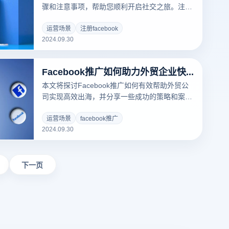
骤和注意事项，帮助您顺利开启社交之旅。注册
Facebook帐户的过程非常简单，用户只需浏览
Facebook网站或下载其手机应用程序即可。第
运营场景
注册facebook
2024.09.30
一，填写注册表格，包括姓名、电子邮件或手机
号码、密码、生日和性别等基本信息。下一步，
点击“注册”按钮后，系统会要求您验证电子邮件
Facebook推广如何助力外贸企业快速出海?
或手机号码，以确保信息的真实性和安全性。当
验证完成后，您可以个性化您的个人信息，并开
本文将探讨Facebook推广如何有效帮助外贸公
始在Faceboce内容中分享。
司实现高效出海，并分享一些成功的策略和案
例。作为一个强大的社交平台，Facebook在全
球商业环境中为外贸公司快速出海提供了前所未
运营场景
facebook推广
2024.09.30
有的推广机会。外贸公司可以通过准确的广告和
丰富的受众定位功能，快速接触潜在用户，抢占
市场份额。此外，Facebook的互动性和用户生
成内容可以增强品牌信任度和认知度，使企业在
下一页
激烈的国际竞争中脱颖而出。