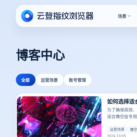
场景
博客中心
全部
运营场景
账号管理
如何选择适
为了确保高效、
适合撸空投专用
程中应考虑许多
保护功能尤为重
运营场景
撸
2024.10.05
份泄露。其次，