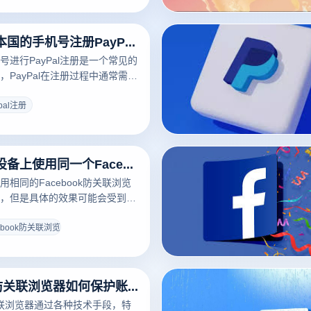
轻松管理不同的钱包和账户，防
外，浏览器的速度和稳定性也不
可以使用非本国的手机号注册PayPal吗？
入和流畅的操作体验将直接影响
后，浏览器是否支持插件或扩展
号进行PayPal注册是一个常见的
用自己选择的功能。
，PayPal在注册过程中通常需要
国家和地区相匹配的手机号码。
户的安全性和合规性，也方便身
pal注册
复。因此，虽然在某些情况下可
手机号码进行注册，但建议使用
的手机号码，以避免未来可能遇
可以在多个设备上使用同一个Facebook防关联浏览器吗？
。了解各个地区的具体要求，可
地完成PayPal的注册。
相同的Facebook防关联浏览
，但是具体的效果可能会受到设
的影响。该浏览器旨在提供一个
，以确保每个帐户都能在安全的
cebook防关联浏览器
为了保持最佳的防关联效果，建
操作相同的帐户，避免频繁转换
原则，有助于客户在多台设备操
Facebook防关联浏览器如何保护账号安全？
账户安全。
防关联浏览器通过各种技术手段，特