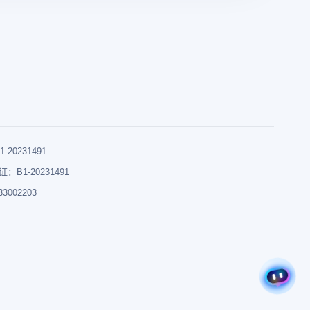
0231491
B1-20231491
002203