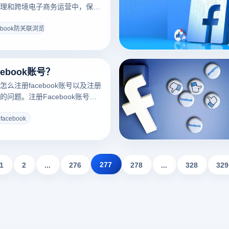
理和跨境电子商务运营中，保护
。利用虚拟环境和指纹技术，为
独的操作空间，从而有效防止账
cebook防关联浏览器
造成的标题风险。此外，该浏览
户的真实IP地址，以避免平台识
份。了解这些保护机制可以帮助
ebook账号？
他们的帐户安全。
么注册facebook账号以及注册
问题。注册Facebook账号是
内容、参与社交活动的第一步。
单，只需要提供一些基本信息，
acebook
邮件或者手机号码、密码、生
这些步骤后，客户还应该验证电
码，以确保账户的安全性和真实
程后，就可以轻松打开
277
1
2
...
276
278
...
328
329
的社交之旅。