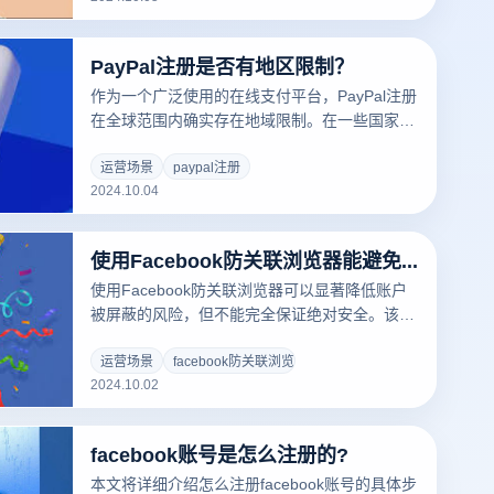
联和地理限制，并通过创建单独的浏览环境来保
证空投的顺利进行。此外，一些浏览器还支持多
PayPal注册是否有地区限制？
个帐户管理和自动填充功能，使用户在申请空投
时更有效率。选择合适的专用浏览器可以帮助用
作为一个广泛使用的在线支付平台，PayPal注册
户更好地掌握机器。
在全球范围内确实存在地域限制。在一些国家和
地区，用户可能无法注册PayPal账户或面临特定
的功能限制。这些限制通常与当地的金融法规、
运营场景
paypal注册
2024.10.04
反洗钱政策和合规要求有关。因此，在客户注册
之前，了解他们所在地区的相关政策是非常重要
的，以确保他们能够顺利完成注册并正常使用
使用Facebook防关联浏览器能避免账号被封吗？
PayPal服务。
使用Facebook防关联浏览器可以显著降低账户
被屏蔽的风险，但不能完全保证绝对安全。该浏
览器可以通过提供独立的操作环境和先进的指纹
识别技术，有效地防止多个帐户之间的联系，从
运营场景
facebook防关联浏览器
2024.10.02
而降低被平台检测到的可能性。但是，商家仍然
需要遵循Facebook的应用政策，保持良好的操
作习惯，以最大限度地保护帐户的安全。理解这
facebook账号是怎么注册的?
一特点和使用方法，也有助于用户在操作时更加
谨慎。
本文将详细介绍怎么注册facebook账号的具体步