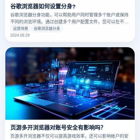
谷歌浏览器如何设置分身?
谷歌浏览器分身功能，可以帮助用户同时管理多个账户或保持
不同的浏览环境。通过创建多个用户配置文件，您可以在不频
繁切换账户的情况下，将笔记、历史记录和设置单独存储在同
运营场景
谷歌浏览器分身
一个浏览器中。这个功能非常适合需要在操作和个人账户之间
2024.09.29
切换的用户，或者管理多个账户。接下来，我们将详细介绍如
何在谷歌浏览器中设置分身，帮助您更高效地组织和使用不同
的浏览对话。
页游多开浏览器对账号安全有影响吗？
页游多开浏览器不仅可以提高游戏效率，还可以影响帐户的安