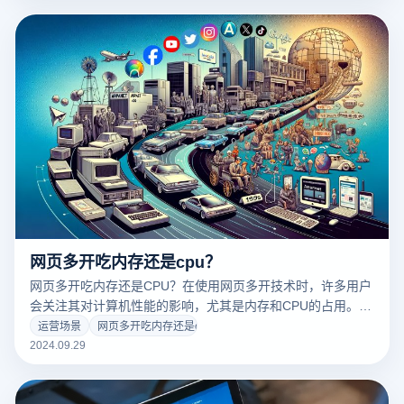
戏对内存和CPU的具体影响可以帮助玩家更好地管理系统资
源，改善游戏体验。接下来，我们将讨论内存和CPU在多开玩
网络游戏时的实际占用因素及其影响。
网页多开吃内存还是cpu？
网页多开吃内存还是CPU？在使用网页多开技术时，许多用户
会关注其对计算机性能的影响，尤其是内存和CPU的占用。一
般来说，多个浏览器将同时运行多个标签页面或窗口，这需要
运营场景
网页多开吃内存还是cpu
占用一定的内存资源来存储每个对话的数据。同时，浏览器在
2024.09.29
处理多个任务时也会对CPU造成负担，尤其是当多个页面同时
进行复杂操作时。想象一下，你坐在电脑前，迅速转换浏览器
窗口，为海外营销企业进行现场推广。然而，你可能会在不经