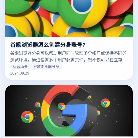
谷歌浏览器怎么创建分身账号?
谷歌浏览器分身可以帮助用户同时管理多个帐户或保持不同的
浏览环境。通过设置多个用户配置文件，您不仅可以独立存储
自己的笔记、历史记录和设置，还可以在不影响其他对话的情
运营场景
谷歌浏览器分身
况下轻松转换不同的帐户。这对于需要单独在操作和个人生活
2024.09.29
中使用的用户尤为重要。接下来，我们将详细介绍如何在谷歌
浏览器中建立单独的帐户，以便更高效地组织和使用不同的浏
览对话。