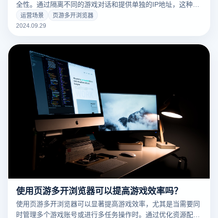
全性。通过隔离不同的游戏对话和提供单独的IP地址，这种浏
览器有助于降低帐户之间的联系风险和被屏蔽的可能性。然
运营场景
页游多开浏览器
而，如果使用不当或选择不安全的浏览器，可能会导致用户信
2024.09.29
息泄露或恶意攻击。因此，保护账户安全的关键是了解更多浏
览器的安全特性以及如何正确使用它们。接下来，我们将讨论
页游多开浏览器在账户安全方面的优势和潜在风险。
使用页游多开浏览器可以提高游戏效率吗？
使用页游多开浏览器可以显著提高游戏效率，尤其是当需要同
时管理多个游戏账号或进行多任务操作时。通过优化资源配