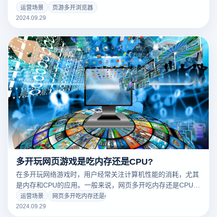
置，用户可以在同一页面上快速切换不同的游戏对话，从而减
运营场景
页游多开浏览器
少加载时间和使用延迟。此外，页面游戏多开浏览器一般具有
2024.09.29
IP隔离和指纹保护功能，进一步提高了安全性和安全性。因
此，对于热衷于网络游戏的玩家来说，选择合适的多开浏览器
无疑是提升游戏体验的重要策略。
多开玩网页游戏是吃内存还是CPU?
在多开玩网络游戏时，用户经常关注计算机性能的消耗，尤其
是内存和CPU的应用。一般来说，网页多开吃内存还是CPU？
网络游戏在打开更多内存时会占用更多内存，因为每个游戏对
运营场景
网页多开吃内存还是cpu
话都需要单独的资源和数据存储。同时，当游戏需要实时计算
2024.09.29
和渲染显时，CPU的负载也可能增加。因此，了解更多网络游