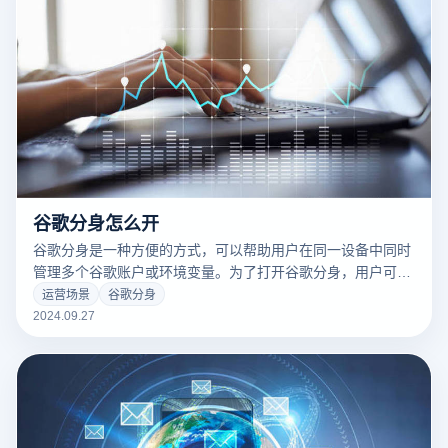
和管理自己的线路。
谷歌分身怎么开
谷歌分身是一种方便的方式，可以帮助用户在同一设备中同时
管理多个谷歌账户或环境变量。为了打开谷歌分身，用户可以
通过建立不同的用户配置文件来实现这一目标。首先，打开谷
运营场景
谷歌分身
歌浏览器，点击右上角的客户化身图标，然后选择“添加”创建
2024.09.27
新的用户配置文件。在设置新客户时，您可以命名并选择化
身，以便每个分身器可以单独存储笔记、历史记录和扩展。此
外，用户还可以使用隐形模式进行临时分身，以便在不保存数
据的情况下浏览多个帐户步骤。