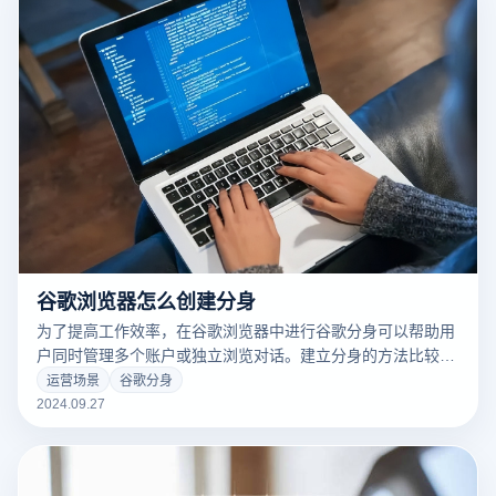
意间将这种影响与促销账户的批量管理联系起来。
谷歌浏览器怎么创建分身
为了提高工作效率，在谷歌浏览器中进行谷歌分身可以帮助用
户同时管理多个账户或独立浏览对话。建立分身的方法比较简
单。首先，客户需要打开谷歌浏览器，然后点击右上角的客户
运营场景
谷歌分身
头像图标，选择“添加”或“管理客户”。接下来，根据提示设置
2024.09.27
新用户的名称和头像，让每个分身都有独立的笔记、历史记录
和扩展。设置完成后，用户可以在不同的窗口随意切换每个分
身，实现多任务处理。通过这个功能，用户可以更方便地组织