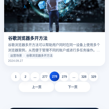
谷歌浏览器多开方法
谷歌浏览器多开方法可以帮助用户同时在同一设备上使用多个
浏览器案例，从而便于管理不同的账户或进行多任务操作。最
常用的方法之一是使用浏览器的“客户”功能。用户可以为每个
运营场景
谷歌浏览器多开方法
账户建立单独的用户配置文件，每个环境变量都有独立的笔
2024.09.27
记、历史记录和扩展程序。另一种方法是使用隐形窗口，用户
可以在不影响常规浏览对话的情况下暂时开启更多的操作。此
278
外，用户可以通过创建快捷的方法或使用第三方工具来提高更
1
2
...
277
279
...
328
329
灵活、更有效的使用方法。
上一页
下一页