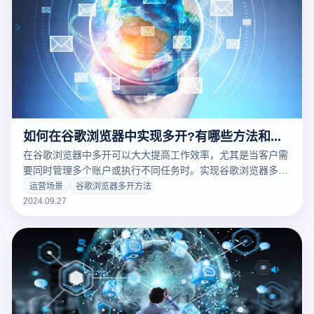
如何在谷歌浏览器中实现多开?有哪些方法和技巧?
在谷歌浏览器中多开可以大大提高工作效率，尤其是当客户需
要同时管理多个账户或执行不同任务时。实现谷歌浏览器多开
方法包括建立多个用户配置文件，使每个环境变量都能独立运
运营场景
谷歌浏览器多开方法
行，并有自己的笔记、历史记录和扩展。此外，用户可以在不
2024.09.27
影响现有对话的情况下，使用隐形模式进行临时多开。另一个
技巧是利用浏览器的快速方法建立不同的案例，以确保每个窗
口都是独立的。通过这些方法和技巧，用户可以更灵活地使用
谷歌浏览器来满足多样化的需求。