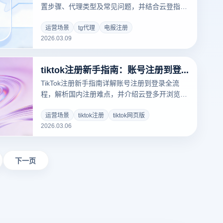
置步骤、代理类型及常见问题，并结合云登指纹
浏览器功能，帮助用户构建稳定安全的Telegram
网络环境。
运营场景
tg代理
电报注册
2026.03.09
tiktok注册新手指南：账号注册到登录全流程
TikTok注册新手指南详解账号注册到登录全流
程，解析国内注册难点，并介绍云登多开浏览器
如何提供独立环境与多账号管理，帮助用户高效
安全运营TikTok账号。
运营场景
tiktok注册
tiktok网页版
2026.03.06
下一页