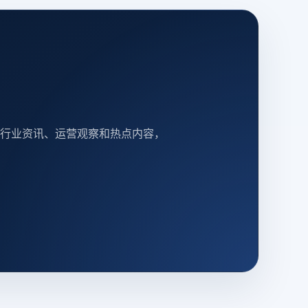
行业资讯、运营观察和热点内容，