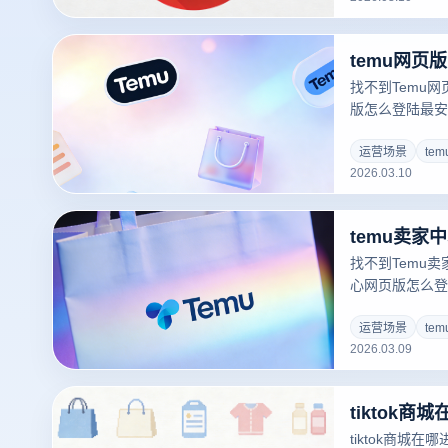
找不到Temu网
版怎么登陆最安
最新Temu网
合跨境行业防关
运营场景
te
2026.03.10
浏览器实现多账
限流，提升店铺
同款的出海运营
找不到Temu卖
心网页版怎么登
姆级实操步骤。
制，揭秘如何使
运营场景
te
2026.03.09
店铺物理级环境
点击阅读完整指
效管理您的Te
tiktok商城在