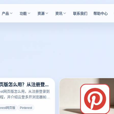
产品
功能
资源
资讯
联系我们
帮助中心
pinterest网页版怎么用？从注册登录到发布内容全流程指南
erest网页版怎么用，从注册登录到
程，并介绍云登多开浏览器如何
与高效运营，帮助跨境卖家和社
terest推广效率。
terest网页版
Pinterest