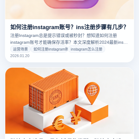
如何注册instagram账号？ins注册步骤有几步？
注册Instagram总是提示错误或被秒封？想知道如何注册
instagram账号才能确保存活率？本文深度解析2024最新ins注
册步骤，揭秘导致注册失败的根本原因。教您利用云登指纹浏
运营场景
如何注册instagram账号
instagram怎么注册
览器构建独立纯净环境，通过物理级指纹隔离与自动化技术，
2026.01.20
轻松搞定Instagram账号批量注册与防关联运营。点击免费获
取Ins防封攻略！