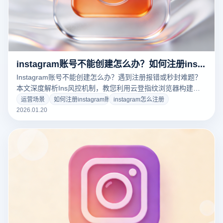
instagram账号不能创建怎么办？如何注册instagram账号？
Instagram账号不能创建怎么办？遇到注册报错或秒封难题？
本文深度解析Ins风控机制，教您利用云登指纹浏览器构建物
理级隔离环境。掌握2025最新“如何注册Instagram账号”的高
运营场景
如何注册instagram账号
instagram怎么注册
成功率步骤，通过指纹伪装与自动化养号技术，轻松突破注册
2026.01.20
限制。点击免费获取Ins防关联解决方案！