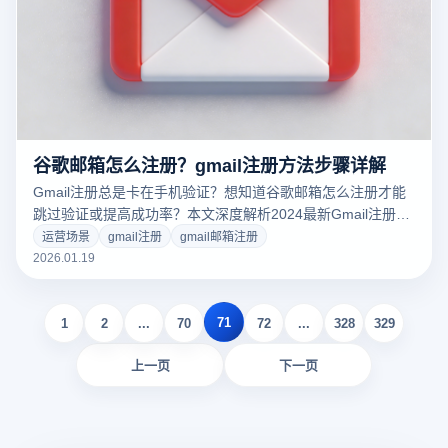
谷歌邮箱怎么注册？gmail注册方法步骤详解
Gmail注册总是卡在手机验证？想知道谷歌邮箱怎么注册才能
跳过验证或提高成功率？本文深度解析2024最新Gmail注册方
法步骤，揭秘跨境大卖如何利用云登指纹浏览器构建纯净环
运营场景
gmail注册
gmail邮箱注册
境，通过物理级指纹隔离技术，轻松解决Gmail账号注册难、
2026.01.19
易封号的问题。点击免费获取独家注册攻略！
71
1
2
...
70
72
...
328
329
上一页
下一页