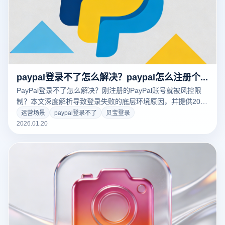
paypal登录不了怎么解决？paypal怎么注册个人账户？
PayPal登录不了怎么解决？刚注册的PayPal账号就被风控限
制？本文深度解析导致登录失败的底层环境原因，并提供2025
最新PayPal怎么注册个人账户的保姆级教程。揭秘跨境大卖如
运营场景
paypal登录不了
贝宝登录
何利用云登指纹浏览器构建独立纯净环境，通过物理级指纹隔
2026.01.20
离技术，保障账号资金安全。点击免费获取防风控方案！