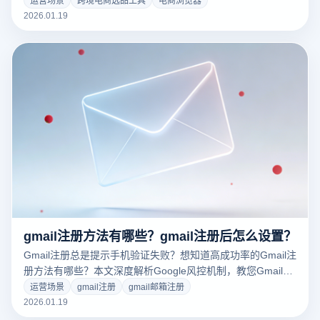
2026.01.19
gmail注册方法有哪些？gmail注册后怎么设置？
Gmail注册总是提示手机验证失败？想知道高成功率的Gmail注
册方法有哪些？本文深度解析Google风控机制，教您Gmail注
册后怎么设置才能防封号。揭秘跨境大卖如何利用云登指纹浏
运营场景
gmail注册
gmail邮箱注册
览器构建独立纯净环境，通过物理级指纹隔离与RPA自动化，
2026.01.19
一站式解决谷歌账号注册与养号难题。点击免费获取防关联方