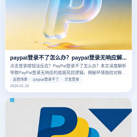
paypal登录不了怎么办？paypal登录无响应解决方法有哪些？
点击登录按钮没反应？PayPal登录不了怎么办？本文深度解析
导致PayPal登录无响应的底层风控逻辑，揭秘环境指纹对账号
安全的影响。教您利用云登指纹浏览器构建恒定纯净的登录环
运营场景
paypal登录不了
贝宝登录
境，通过物理级隔离技术彻底解决登录转圈、无法验证及账号
2026.01.20
风控难题。点击免费获取PayPal防关联登录方案！