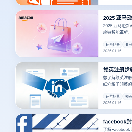
电商运营效率。
2025 亚马
应链智能革新、
变动来袭，牵动
不慎即面临封号
运营场景
亚
2026.01.16
跨境卖家在激烈
想了解领英注册
细介绍了领英的
云登防关联浏览
全性和效率。立
运营场景
领
2026.01.16
验！
了解Facebo