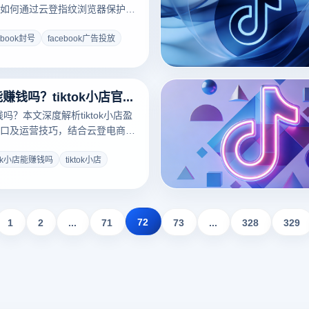
如何通过云登指纹浏览器保护
账号，避免封号带来的困扰。
ebook封号
facebook广告投放
tiktok小店能赚钱吗？tiktok小店官网入口在哪里？
赚钱吗？本文深度解析tiktok小店盈
口及运营技巧，结合云登电商浏
理方案，助你高效布局tiktok
增长。
ktok小店能赚钱吗
tiktok小店
72
1
2
...
71
73
...
328
329