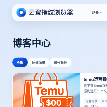
场景
博客中心
全部
运营场景
账号管理
找不到Temu官
感到迷茫？本文
南，深度拆解从
骤。揭秘跨境大
运营场景
Te
2026.01.19
防关联矩阵，保