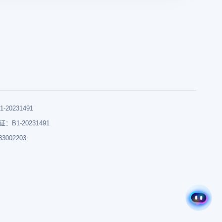
0231491
B1-20231491
002203