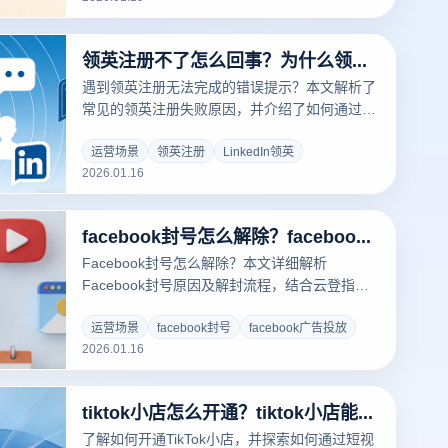
Temu防封独家攻略！
领英注册不了怎么回事？为什么领英注册总提示出错？
遇到领英注册无法完成的错误提示？本文解析了
常见的领英注册失败原因，并介绍了如何通过云
登防关联浏览器避免IP限制、缓存问题等，顺利
完成注册，提升成功率。
运营场景
领英注册
LinkedIn领英
2026.01.16
facebook封号怎么解除？facebook封账号多久可以解开？
Facebook封号怎么解除？本文详细解析
Facebook封号原因及解封流程，结合云登指纹
浏览器的功能，教你如何避免封号，并快速恢复
账号，保护你的社交账号安全。
运营场景
facebook封号
facebook广告投放
2026.01.16
tiktok小店怎么开通？tiktok小店能赚钱吗？
了解如何开通TikTok小店，并探索如何通过短视