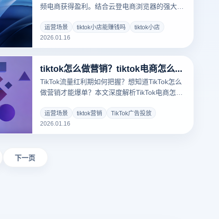
频电商获得盈利。结合云登电商浏览器的强大功
能，助你快速优化产品策略、提高流量转化率，
实现电商盈利梦想！
运营场景
tiktok小店能赚钱吗
tiktok小店
2026.01.16
tiktok怎么做营销？tiktok电商怎么做？
TikTok流量红利期如何把握？想知道TikTok怎么
做营销才能爆单？本文深度解析TikTok电商怎么
做的全链路实操策略，从账号矩阵搭建到防关联
环境配置。揭秘跨境大卖如何利用云登指纹浏览
运营场景
tiktok营销
TikTok广告投放
2026.01.16
器，通过物理级环境隔离与自动化技术，保障账
号安全，实现流量变现。点击免费获取TikTok运
营防封指南！
下一页