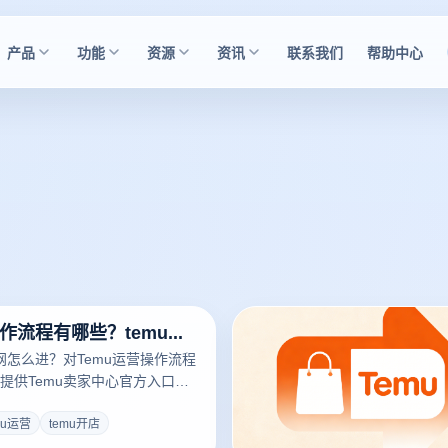
产品
功能
资源
资讯
联系我们
帮助中心
temu运营操作流程有哪些？temu官网怎么进？
网怎么进？对Temu运营操作流程
提供Temu卖家中心官方入口指
选品核价到发货的全链路运营步
卖如何利用云登电商浏览器构建
mu运营
temu开店
障多店铺资金安全，提升Temu