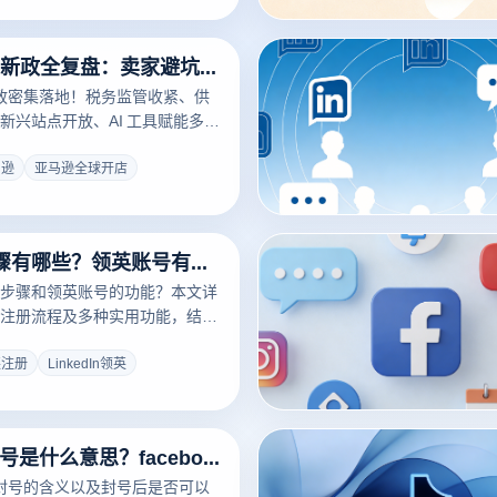
点击免费获取开店防封攻略！
2025 亚马逊新政全复盘：卖家避坑指南与增长机遇
逊新政密集落地！税务监管收紧、供
新兴站点开放、AI 工具赋能多重
卖家业务布局与利润空间，稍有
风险。读懂新政踩准节奏，助力
马逊
亚马逊全球开店
赛道站稳脚跟实现突围！
领英注册步骤有哪些？领英账号有什么用？
步骤和领英账号的功能？本文详
注册流程及多种实用功能，结合
器，帮助您提高使用领英时的安
即注册并享受更安全的社交体
英注册
LinkedIn领英
facebook封号是什么意思？facebook封号后还能注册吗？
ok封号的含义以及封号后是否可以