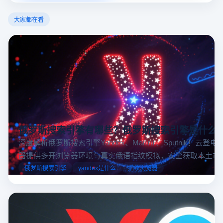
大家都在看
俄罗斯搜索引擎有哪些？俄罗斯搜索引擎是什么
深度解析俄罗斯搜索引擎Yandex、Mail.ru 、Sputnik！云登
器提供多开浏览器环境与真实俄语指纹模拟，安全获取本土市
据，助力跨境电商精准决策。
俄罗斯搜索引擎
yandex是什么
指纹浏览器