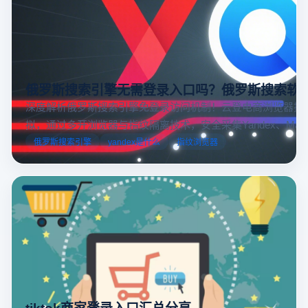
俄罗斯搜索引擎无需登录入口吗？俄罗斯搜索软
深度解析俄罗斯搜索引擎免登录访问机制！云登电商浏览器提
拟，通过多开浏览器与指纹隔离技术，安全采集Yandex、Mail.
跨境电商本土化运营。
俄罗斯搜索引擎
yandex是什么
指纹浏览器
tiktok商家登录入口汇总分享