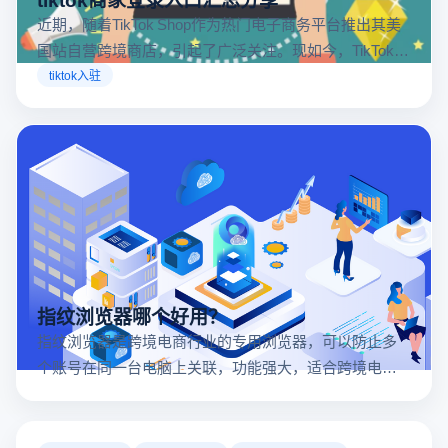
近期，随着TikTok Shop作为热门电子商务平台推出其美
国站自营跨境商店，引起了广泛关注。现如今，TikTok商
店已覆盖美国、英国及东南亚地区，因此了解官方网站
tiktok入驻
入口对于tiktok商家入驻至关重要。
指纹浏览器哪个好用？
指纹浏览器是跨境电商行业的专用浏览器，可以防止多
个账号在同一台电脑上关联，功能强大，适合跨境电商
行业。所以很多卖家都在用指纹浏览器，但是指纹浏览
器哪个好用呢？