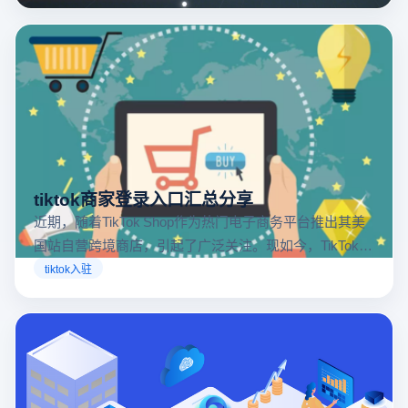
tiktok商家登录入口汇总分享
近期，随着TikTok Shop作为热门电子商务平台推出其美
国站自营跨境商店，引起了广泛关注。现如今，TikTok商
店已覆盖美国、英国及东南亚地区，因此了解官方网站
tiktok入驻
入口对于tiktok商家入驻至关重要。