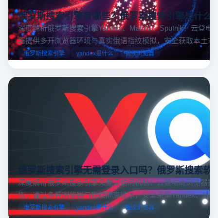
俄罗斯搜索引擎有哪些？俄罗斯搜索引擎是什么
深度解析俄罗斯搜索引擎Yandex、Mail.ru 、Sputnik！云登
器提供多开浏览器环境与真实俄语指纹模拟，安全获取本土市
据，助力跨境电商精准决策。
俄罗斯搜索引擎
yandex是什么
指纹浏览器
俄罗斯搜索引擎无需登录入口吗？俄罗斯搜索软
深度解析俄罗斯搜索引擎免登录访问机制！云登电商浏览器提
拟，通过多开浏览器与指纹隔离技术，安全采集Yandex、Mail.
跨境电商本土化运营。
俄罗斯搜索引擎
yandex是什么
指纹浏览器