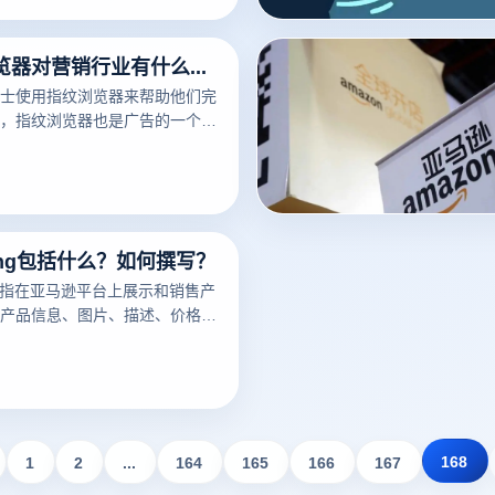
免费指纹浏览器对营销行业有什么作用？
士使用指纹浏览器来帮助他们完
，指纹浏览器也是广告的一个非
可以帮助广告营销人员解决许多
ting包括什么？如何撰写？
ng是指在亚马逊平台上展示和销售产
产品信息、图片、描述、价格、
细节。一个好的亚马逊Listing
潜在买家，增加销量。以下云登
亚马逊Listing包括什么？如何
议。
168
1
2
...
164
165
166
167