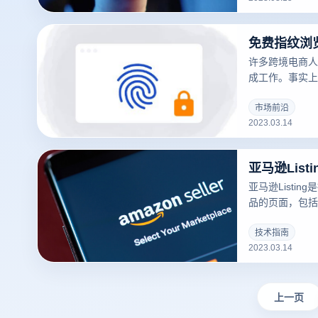
许多跨境电商人
成工作。事实上
常有用的工具，
问题。
市场前沿
2023.03.14
亚马逊Lis
亚马逊Listi
品的页面，包括
库存、运输方式等
可以吸引更多的
技术指南
2023.03.14
录指纹浏览器关于
撰写？的一些建
上一页