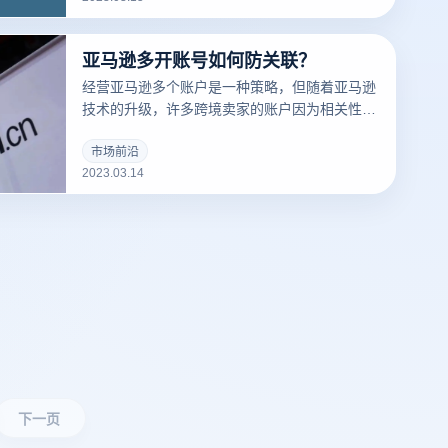
道什么是们先来说一下浏览器指纹。听着非常相
似的东西，但是却有很大的不同
亚马逊多开账号如何防关联？
经营亚马逊多个账户是一种策略，但随着亚马逊
技术的升级，许多跨境卖家的账户因为相关性而
被屏蔽，那么亚马逊多个账户和多个商店的卖家
如何防止相关性呢？有什么好的防关联方法？
市场前沿
2023.03.14
下一页