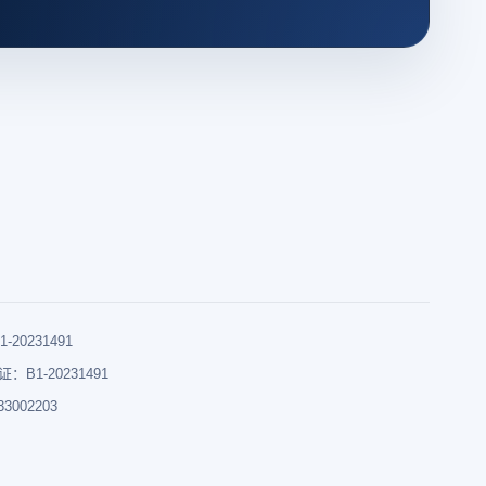
0231491
B1-20231491
002203