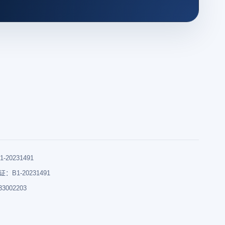
0231491
B1-20231491
002203