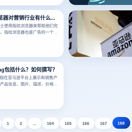
免费指纹浏览器对营销行业有什么作用？
士使用指纹浏览器来帮助他们完
，指纹浏览器也是广告的一个非
可以帮助广告营销人员解决许多
ting包括什么？如何撰写？
ng是指在亚马逊平台上展示和销售产
产品信息、图片、描述、价格、
细节。一个好的亚马逊Listing
潜在买家，增加销量。以下云登
亚马逊Listing包括什么？如何
议。
168
1
2
...
164
165
166
167