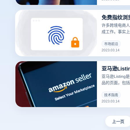
许多跨境电商人
成工作。事实上
常有用的工具，
问题。
市场前沿
2023.03.14
亚马逊Lis
亚马逊Listi
品的页面，包括
库存、运输方式等
可以吸引更多的
技术指南
2023.03.14
录指纹浏览器关于
撰写？的一些建
上一页