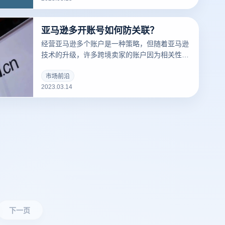
道什么是们先来说一下浏览器指纹。听着非常相
似的东西，但是却有很大的不同
亚马逊多开账号如何防关联？
经营亚马逊多个账户是一种策略，但随着亚马逊
技术的升级，许多跨境卖家的账户因为相关性而
被屏蔽，那么亚马逊多个账户和多个商店的卖家
如何防止相关性呢？有什么好的防关联方法？
市场前沿
2023.03.14
下一页