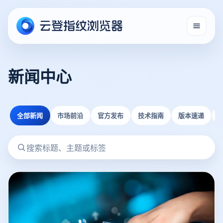
新闻中心
全部新闻
市场前沿
官方发布
技术指南
版本速递