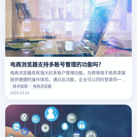
电商浏览器支持多账号管理的功能吗？
电商浏览器具有强大的多账户管理功能，为跨境电子商务卖家
提供便捷的操作体验。通过此功能，企业可以同时登录同一设
备中多个电子商务平台的账户，轻松实现高效管理。电子商务
技术指南
电商浏览器
浏览器采用防关联技术，确保每个账户都有独立的浏览环境，
2024.10.14
包括不同的IP地址、cookies和浏览器指纹，这不仅降低了账
户关联的风险，而且允许企业灵活转换和使用不同的账户，提
高了工作效率，优化了业务流程。