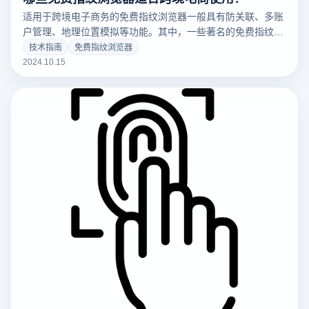
适用于跨境电子商务的免费指纹浏览器一般具有防关联、多账
户管理、地理位置模拟等功能。其中，一些著名的免费指纹浏
览器和许多指纹浏览器提供了基本的指纹伪装功能，可以帮助
技术指南
免费指纹浏览器
电子商务卖家有效避免平台的风险控制系统。此外，这些工具
2024.10.15
支持同时管理多个电子商务账户，简化不同国家市场的业务流
程。但是免费版可能会限制功能或者稳定性，需要根据实际需
求来衡量。