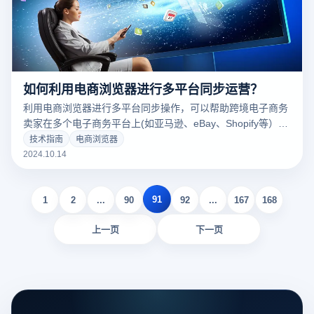
如何利用电商浏览器进行多平台同步运营？
利用电商浏览器进行多平台同步操作，可以帮助跨境电子商务
卖家在多个电子商务平台上(如亚马逊、eBay、Shopify等）有
效地管理多个帐户。通过电子商务浏览器的多账户管理和防关
技术指南
电商浏览器
联技术，企业可以同时在一台设备中登录不同平台的多个账
2024.10.14
户，以确保每个账户独立运行，不会出现关联问题。此外，电
子商务浏览器的批量操作功能允许企业同时在不同的平台上进
91
行同步控制，如货架上的商品、订单处理和客户沟通，从而大
1
2
...
90
92
...
167
168
大提高运营效率。
上一页
下一页