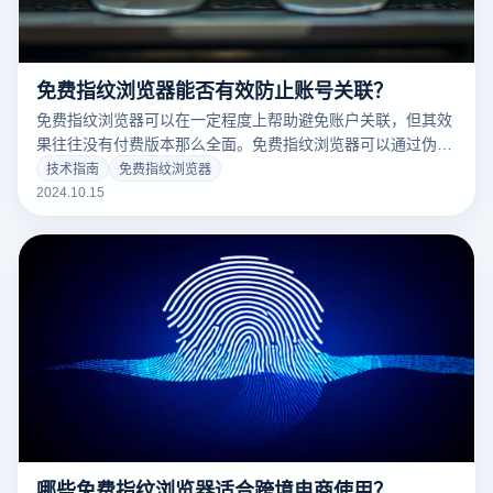
免费指纹浏览器能否有效防止账号关联？
免费指纹浏览器可以在一定程度上帮助避免账户关联，但其效
果往往没有付费版本那么全面。免费指纹浏览器可以通过伪装
浏览器指纹、修改IP地址和设备信息来模拟多个单独的虚拟环
技术指南
免费指纹浏览器
境，从而降低被平台检测到账户关联的风险。但由于免费版的
2024.10.15
功能一般比较基础，指纹信息的多样性和稳定性可能不够，尤
其是面对严格的风险控制系统，可能无法完全避免识别。因
此，免费指纹浏览器虽然有利于防止关联，但在复杂的场景中
仍需谨慎使用。
哪些免费指纹浏览器适合跨境电商使用？