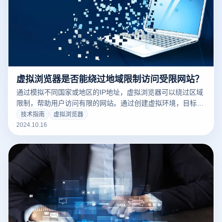
虚拟浏览器是否能绕过地域限制访问受限网站？
通过模拟不同国家或地区的IP地址，虚拟浏览器可以绕过区域
限制，帮助用户访问有限的网站。通过创建虚拟环境，目标网
站误认为客户来自允许访问的地区，然后突破地理屏障，特别
技术指南
虚拟浏览器
适合跨境电子商务、外贸业务和内容创作者需要全球浏览资源
2024.10.16
的场景。