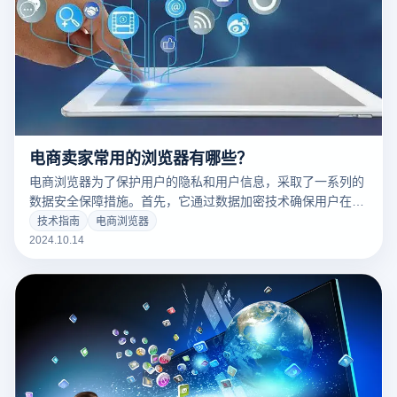
电商卖家常用的浏览器有哪些？
电商浏览器为了保护用户的隐私和用户信息，采取了一系列的
数据安全保障措施。首先，它通过数据加密技术确保用户在浏
览和操作过程中的信息传输安全，避免黑客窃取敏感数据。其
技术指南
电商浏览器
次，电子商务浏览器采用虚拟环境隔离技术，每个帐户在单独
2024.10.14
的浏览器环境中运行，以避免设备共享造成的数据泄露。此
外，浏览器还及时更新安全协议，以抵御最新的网络威胁，确
保用户在进行跨境电子商务操作时能够享受安全可靠的使用体
验。