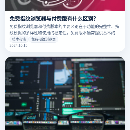
免费指纹浏览器与付费版有什么区别？
免费指纹浏览器和付费版本的主要区别在于功能的完整性、指
纹模拟的多样性和使用的稳定性。免费版本通常提供基本的浏
览器指纹伪装和多账户管理功能，但在更丰富的指纹设备、定
技术指南
免费指纹浏览器
制设置、独家IP支持和更频繁的技术更新等高级功能中相对有
2024.10.15
限。此外，免费版本的用户将面临流量限制、广告影响或更低
的服务优先级，付费版本通常可以提供更强的安全性、更好的
性能，以及更专业的技术支持和服务保证，适合需要持续和稳
定使用的客户。