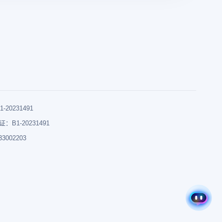
0231491
B1-20231491
002203