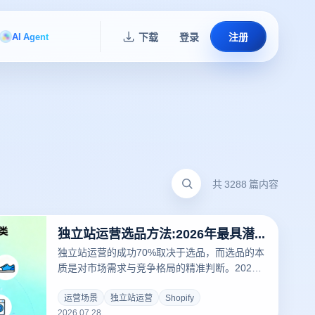
AI Agent
下载
登录
注册
共 3288 篇内容
独立站运营选品方法:2026年最具潜力的5大品类分析
独立站运营的成功70%取决于选品，而选品的本
质是对市场需求与竞争格局的精准判断。2026
年跨境电商独立站进入精细化运营阶段，卖家若
想突围，必须掌握数据驱动的选品方法论。本文
运营场景
独立站运营
Shopify
2026.07.28
从市场容量、竞争强度、利润空间、供应链稳定