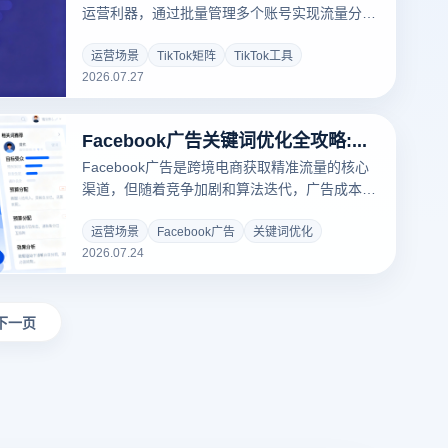
运营利器，通过批量管理多个账号实现流量分散
与收益倍增。与单一账号运营相比，TikTok矩阵
运营能有效规避单账号风险，矩阵内账号互相引
运营场景
TikTok矩阵
TikTok工具
2026.07.27
流，显著提升整体曝光量。配合指纹浏览
Facebook广告关键词优化全攻略:月销百万卖家的实战技巧
Facebook广告是跨境电商获取精准流量的核心
渠道，但随着竞争加剧和算法迭代，广告成本持
续攀升。许多卖家发现同样预算，别人的广告
ROI持续走高而自己的却在烧钱。关键词选择不
运营场景
Facebook广告
关键词优化
2026.07.24
当是根本原因。本文从月销百万卖家实战经验出
发，系统讲解关键词优化的选词逻辑、匹配模式
与优化闭环。
下一页