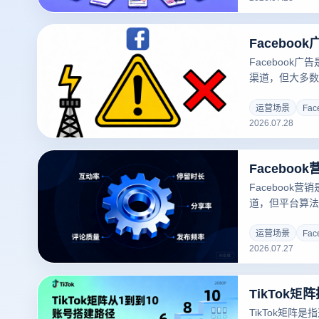
Facebook
渠道，但大多数
关联封禁、预算
文从实操角度出发
运营场景
Fa
2026.07.28
放的高频误区，
卖家少走弯路，
Facebook
道，但平台算法
交关系权重、内
则，并通过指纹
运营场景
Fa
2026.07.27
速提升曝光的必
发，结合实操步骤
营销账号矩阵。
TikTok矩阵