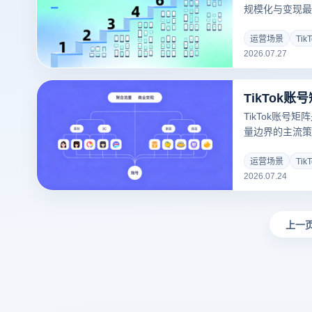
规模化与变现最
比，指纹浏览器
号风险、提升内
运营场景
Tik
2026.07.27
作者布局TikT
账号权重、团队
详细拆解TikT
TikTok账号
量边界的主流策
用户触达最大化
指纹浏览器能够
运营场景
Tik
2026.07.24
源上避免关联封
隔离
上一