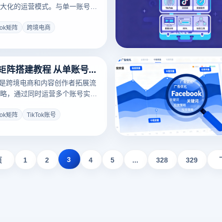
大化的运营模式。与单一账号相
多账号管理方案能够有效分散账
容覆盖率，是跨境卖家和内容创
Tok矩阵
跨境电商
ok的核心策略。本文从平台机制、
分工与工具选型四个维度，为您
ok矩阵的搭建路径与实操要点。
TikTok账号矩阵搭建教程 从单账号到多账号的实战方法
矩阵是跨境电商和内容创作者拓展流
略，通过同时运营多个账号实现
与风险分散。相比单账号模式，
为每个账号提供独立环境，从根
Tok矩阵
TikTok账号
号。本文从矩阵搭建思路、账号
3
页
1
2
4
5
...
328
329