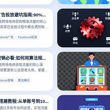
Facebook广告投放避坑指南:90%卖家都犯过的致命错误
广告是跨境电商获取精准流量的核心
卖家在投放过程中都会遇到账号
浪费、转化率低等致命问题。本
，系统梳理Facebook广告投
cebook广告
Facebook投放
并提供可落地的解决方案，帮助
快速提升广告ROI。
Facebook营销必看:如何用算法规则快速提升账号曝光
营销是跨境电商获取流量的核心渠
频繁更新让运营者头疼。掌握社
容质量分、账号健康度三大规
浏览器实现账号环境隔离，是快
cebook营销
算法曝光
经之路。本文从算法底层逻辑出
，助您构建高效的Facebook
TikTok矩阵搭建教程:从单账号到10账号的完整路径
是指通过多账号协同运营，实现流量