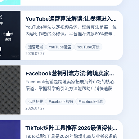
性四大维度，为您系统拆解独立站运营选品的核
心思路，助您找到属于自己的蓝海赛道。
YouTube运营算法解读:让视频进入推荐流的5个关键信号
YouTube算法决定视频命运，理解算法是每一位
内容创作者的必修课。平台推荐流是80%流量的
来源，视频能否进入大流量池取决于观看时长、
点击率、互动率、受众留存与内容新鲜度五大核
运营场景
YouTube运营
YouTube算法
2026.07.27
心信号。本文深度解读每个信号的运作机制，并
提供对应的YouTube运营优化策略，帮助创作者
系统性提升视频推荐量。
Facebook营销引流方法:跨境卖家都在用的实战技巧
Facebook营销是跨境卖家拓展海外市场的核心
渠道，掌握科学的引流方法能帮助店铺快速获取
精准流量。本文从平台算法、账号矩阵搭建、内
容运营三个维度，系统讲解Facebook营销的实
运营场景
Facebook营销
Facebook引流
2026.07.27
战技巧，并提供云登指纹浏览器解决方案，助您
安全高效地开展Facebook营销活动。
TikTok矩阵工具推荐 2026最值得使用的运营神器盘点
TikTok矩阵工具是2024年跨境电商从业者必备的